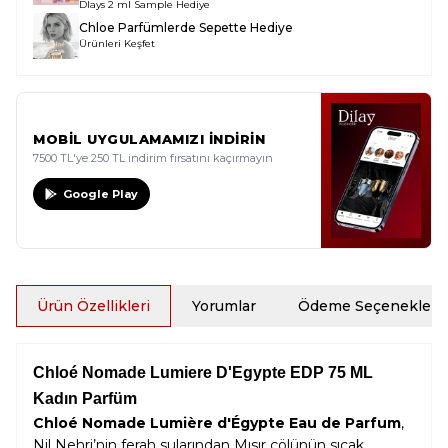
Dlays 2 ml Sample Hediye
Chloe Parfümlerde Sepette Hediye
Ürünleri Keşfet
MOBİL UYGULAMAMIZI İNDİRİN
7500 TL'ye 250 TL indirim fırsatını kaçırmayın
Google Play
Ürün Özellikleri
Yorumlar
Ödeme Seçenekleri
Chloé Nomade Lumiere D'Egypte EDP 75 ML
Kadın Parfüm
Chloé Nomade Lumière d'Égypte Eau de Parfum
,
Nil Nehri’nin ferah sularından Mısır çölünün sıcak