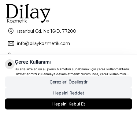
İstanbul Cd. No:16/D, 77200
info@dilaykozmetik.com
+90 850 888 4000
Çerez Kullanımı
Bu site size en iyi alışveriş hizmetini sunabilmek için çerez kullanmaktadır.
Hizmetlerimizi kullanmaya devam etmeniz durumunda, çerez kullanımını
kabul ettiğinizi varsayacağız. Çerezler hakkında daha fazla bilgi ve nasıl
Çerezleri Özelleştir
reddedeceğinizi öğrenmek için
tıklayınız
Hepsini Reddet
7.645,00
TL
SEPETE EKLE
Hepsini Kabul Et
4.969,25
TL