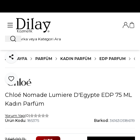
%100 Orijinal Ürün Garantisi
Giriş Ya
Sep
Ara
ANA SAYFA
PARFÜM
KADIN PARFÜM
EDP PARFUM
CH
Paylaş
Favoriye Ekle
Chloé Nomade Lumiere D'Egypte EDP 75 ML
Kadın Parfüm
Yorum Yap
(0)
Ürün Kodu:
185375
Barkod:
3616305186119
7.645,00
TL