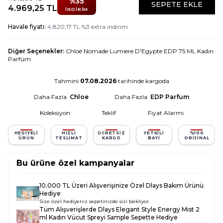
%
35
SEPETE EKLE
4.969,25
TL
İNDIRIM
Havale fiyatı:
4.820,17
TL
%
3
extra indirim
Diğer Seçenekler:
Chloé Nomade Lumiere D'Egypte EDP 75 ML Kadın
Parfüm
Tahmini
07.08.2026
tarihinde kargoda
Daha Fazla
Chloe
Daha Fazla
EDP Parfum
Koleksiyon
Teklif
Fiyat Alarmı
HEDIYELI
HIZLI
ÜCRETSIZ
YETKILI
%100
ÜRÜN
TESLIMAT
KARGO
BAYI
ORIJINAL
Bu ürüne özel kampanyalar
10.000 TL Üzeri Alışverişinize Özel Dlays Bakım Ürünü
Hediye
Size özel hediyeniz sepetinizde sizi bekliyor.
Tüm Alışverişlerde
Dlays Elegant Style Energy Mist 2
ml Kadın Vücut Spreyi Sample
Sepette Hediye