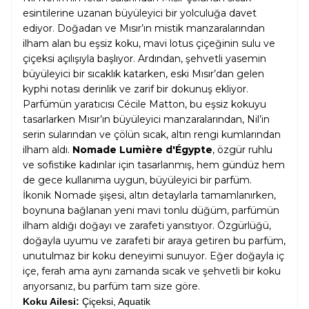
esintilerine uzanan büyüleyici bir yolculuğa davet
ediyor. Doğadan ve Mısır’ın mistik manzaralarından
ilham alan bu eşsiz koku, mavi lotus çiçeğinin sulu ve
çiçeksi açılışıyla başlıyor. Ardından, şehvetli yasemin
büyüleyici bir sıcaklık katarken, eski Mısır’dan gelen
kyphi notası derinlik ve zarif bir dokunuş ekliyor.
Parfümün yaratıcısı Cécile Matton, bu eşsiz kokuyu
tasarlarken Mısır’ın büyüleyici manzaralarından, Nil’in
serin sularından ve çölün sıcak, altın rengi kumlarından
ilham aldı.
Nomade Lumière d'Égypte
, özgür ruhlu
ve sofistike kadınlar için tasarlanmış, hem gündüz hem
de gece kullanıma uygun, büyüleyici bir parfüm.
İkonik Nomade şişesi, altın detaylarla tamamlanırken,
boynuna bağlanan yeni mavi tonlu düğüm, parfümün
ilham aldığı doğayı ve zarafeti yansıtıyor. Özgürlüğü,
doğayla uyumu ve zarafeti bir araya getiren bu parfüm,
unutulmaz bir koku deneyimi sunuyor. Eğer doğayla iç
içe, ferah ama aynı zamanda sıcak ve şehvetli bir koku
arıyorsanız, bu parfüm tam size göre.
Koku Ailesi:
Çiçeksi, Aquatik