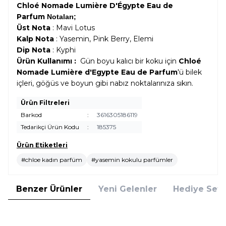
Chloé Nomade Lumière D'Égypte Eau de
Parfum
Notaları;
Üst Nota
: Mavi Lotus
Kalp Nota
: Yasemin, Pink Berry, Elemi
Dip Nota
: Kyphi
Ürün Kullanımı :
Gün boyu kalıcı bir koku için
Chloé
Nomade Lumière d'Egypte Eau de Parfum
'ü bilek
içleri, göğüs ve boyun gibi nabız noktalarınıza sıkın.
Ürün Filtreleri
Barkod
:
3616305186119
Tedarikçi Ürün Kodu
:
185375
Ürün Etiketleri
#chloe kadın parfüm
#yasemin kokulu parfümler
Benzer Ürünler
Yeni Gelenler
Hediye Setl
Rabanne
Kylie Jenner
Yeni
Yeni