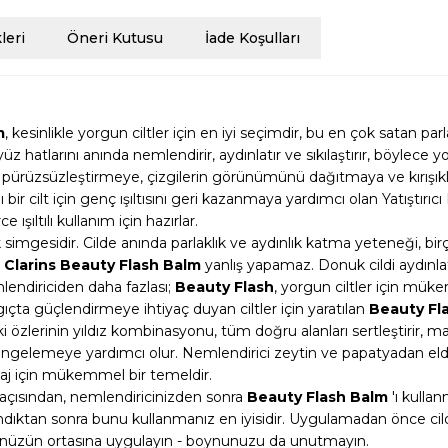
eri
Öneri Kutusu
İade Koşulları
m
, kesinlikle yorgun ciltler için en iyi seçimdir, bu en çok satan parl
z hatlarını anında nemlendirir, aydınlatır ve sıkılaştırır, böylece
ni pürüzsüzleştirmeye, çizgilerin görünümünü dağıtmaya ve kırışıkl
ılı bir cilt için genç ışıltısını geri kazanmaya yardımcı olan Yatışt
şıltılı kullanım için hazırlar.
 simgesidir. Cilde anında parlaklık ve aydınlık katma yeteneği, bi
;
Clarins Beauty Flash Balm
yanlış yapamaz. Donuk cildi aydınl
lendiriciden daha fazlası;
Beauty Flash
, yorgun ciltler için mük
ıçta güçlendirmeye ihtiyaç duyan ciltler için yaratılan
Beauty Fl
i özlerinin yıldız kombinasyonu, tüm doğru alanları sertleştirir, mat
ngelemeye yardımcı olur. Nemlendirici zeytin ve papatyadan elde e
akyaj için mükemmel bir temeldir.
çısından, nemlendiricinizden sonra
Beauty Flash Balm
'ı kullan
ndıktan sonra bunu kullanmanız en iyisidir. Uygulamadan önce ci
yüzünüzün ortasına uygulayın - boynunuzu da unutmayın.