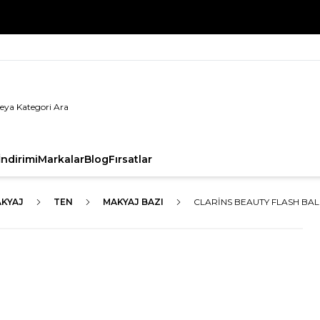
%100 Orijinal Ürün Garantisi
ndirimi
Markalar
Blog
Fırsatlar
KYAJ
TEN
MAKYAJ BAZI
CLARINS BEAUTY FLASH BAL