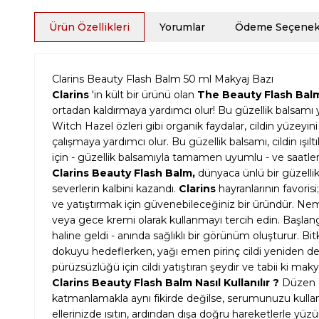
Ürün Özellikleri
Yorumlar
Ödeme Seçenekl
Clarins Beauty Flash Balm 50 ml Makyaj Bazı
Clarins
'in kült bir ürünü olan
The Beauty Flash Bal
ortadan kaldırmaya yardımcı olur! Bu güzellik balsamı yü
Witch Hazel özleri gibi organik faydalar, cildin yüzeyi
çalışmaya yardımcı olur. Bu güzellik balsamı, cildin ışılt
için - güzellik balsamıyla tamamen uyumlu - ve saatlerce ı
Clarins Beauty Flash Balm,
dünyaca ünlü bir güzellik
severlerin kalbini kazandı.
Clarins
hayranlarının favorisi
ve yatıştırmak için güvenebileceğiniz bir üründür. Nem
veya gece kremi olarak kullanmayı tercih edin. Başlang
haline geldi - anında sağlıklı bir görünüm oluşturur. Bitk
dokuyu hedeflerken, yağı emen pirinç cildi yeniden de
pürüzsüzlüğü için cildi yatıştıran şeydir ve tabii ki m
Clarins Beauty Flash Balm Nasıl Kullanılır ?
Düzen a
katmanlamakla aynı fikirde değilse, serumunuzu kulla
ellerinizde ısıtın, ardından dışa doğru hareketlerle 