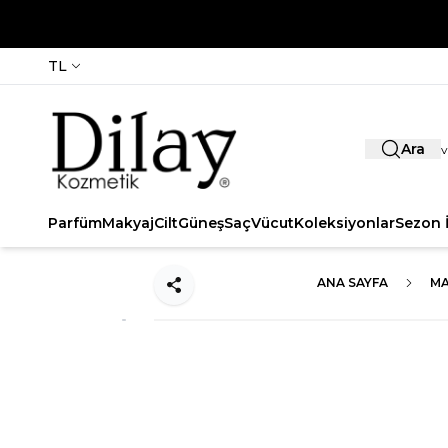
TL
Ara
Parfüm
Makyaj
Cilt
Güneş
Saç
Vücut
Koleksiyonlar
Sezon İ
ANA SAYFA
MA
Paylaş