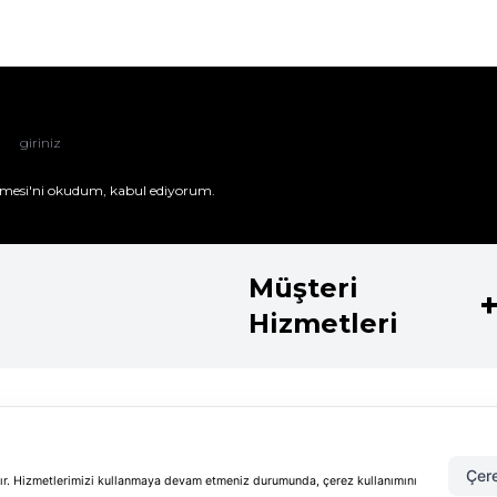
mesi'ni
okudum, kabul ediyorum.
Müşteri
Hizmetleri
Kategoriler
Koleksiyo
Parfüm
Shiseido Koz
Çere
Kadın Parfüm
Guerlain Koz
adır. Hizmetlerimizi kullanmaya devam etmeniz durumunda, çerez kullanımını
ml Makyaj Bazı