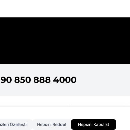
+90 850 888 4000
nlar
metik Koleksiyonları
3.379,00
TL
zleri Özelleştir
Hepsini Reddet
Hepsini Kabul Et
metik Koleksiyonları
SEPETE EKLE
2.534,25
TL