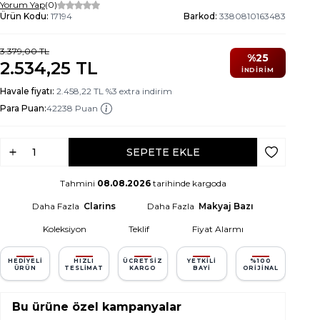
Yorum Yap
(0)
Ürün Kodu:
17194
Barkod:
3380810163483
3.379,00
TL
%
25
2.534,25
TL
İNDIRIM
Havale fiyatı:
2.458,22
TL
%
3
extra indirim
Para Puan:
42238 Puan
SEPETE EKLE
Favoriye Ek
Tahmini
08.08.2026
tarihinde kargoda
Daha Fazla
Clarins
Daha Fazla
Makyaj Bazı
Koleksiyon
Teklif
Fiyat Alarmı
HEDIYELI
HIZLI
ÜCRETSIZ
YETKILI
%100
ÜRÜN
TESLIMAT
KARGO
BAYI
ORIJINAL
Bu ürüne özel kampanyalar