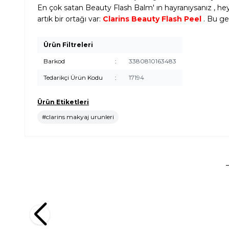
En çok satan Beauty Flash Balm' ın hayranıysanız , h
artık bir ortağı var:
Clarins Beauty Flash Peel
. Bu gec
Ürün Filtreleri
Barkod
:
3380810163483
Tedarikçi Ürün Kodu
:
17194
Ürün Etiketleri
#clarins makyaj urunleri
Estee Lauder
Estee Lau
Estee Lauder Futurist Aqua Brilliance Watery Glow
Estee Lau
Primer 40 ml Makyaj Bazı
Makyaj B
2.990,00
TL
2.990,00
TL
%
25
2.242,50
TL
2.242,
İndirim