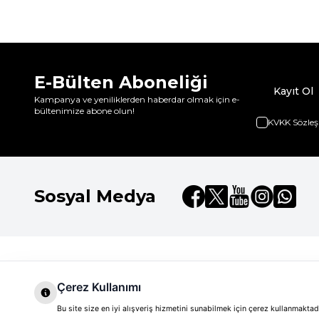
E-Bülten Aboneliği
Kayıt Ol
Kampanya ve yeniliklerden haberdar olmak için e-
bültenimize abone olun!
KVKK Sözleş
Sosyal Medya
Dilay Kozmetik
Hızlı Erişim
Hakkımızda
Anasayfa
Çerez Kullanımı
Clarins
Markalar
Markalar
Bu site size en iyi alışveriş hizmetini sunabilmek için çerez kullanmakt
Clarins Beauty Flash Balm 50 