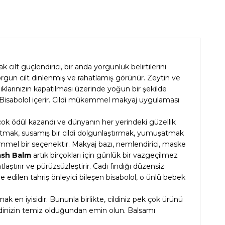
ak cilt güçlendirici, bir anda yorgunluk belirtilerini
 yorgun cilt dinlenmiş ve rahatlamış görünür. Zeytin ve
ıklarınızın kapatılması üzerinde yoğun bir şekilde
ırıcı Bisabolol içerir. Cildi mükemmel makyaj uygulaması
rçok ödül kazandı ve dünyanın her yerindeki güzellik
atmak, susamış bir cildi dolgunlaştırmak, yumuşatmak
emmel bir seçenektir. Makyaj bazı, nemlendirici, maske
ash Balm
artık birçokları için günlük bir vazgeçilmez
laştırır ve pürüzsüzleştirir. Cadı fındığı düzensiz
dilen tahriş önleyici bileşen bisabolol, o ünlü bebek
mak en iyisidir. Bununla birlikte, cildiniz pek çok ürünü
ldinizin temiz olduğundan emin olun. Balsamı