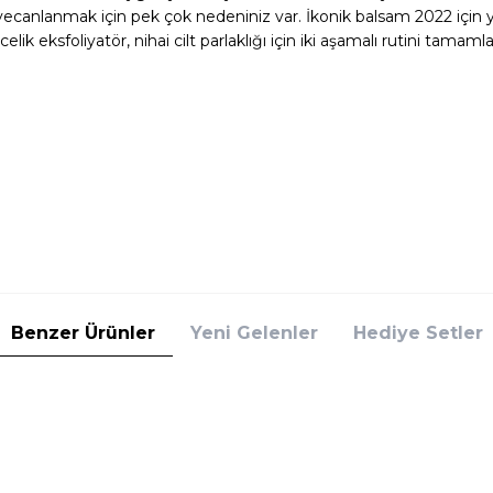
eyecanlanmak için pek çok nedeniniz var. İkonik balsam 2022 içi
elik eksfoliyatör, nihai cilt parlaklığı için iki aşamalı rutini tamamla
Benzer Ürünler
Yeni Gelenler
Hediye Setler
der
Estee Lauder
der Futurist Peptide-Power Primer 27 ml
Estee Lauder Double Wear S
azı
40 ml Makyaj Bazı
2.990,00
TL
%
25
50
TL
2.242,50
TL
İndirim