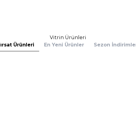
Sepete Ekle
Sepete E
Vitrin Ürünleri
ırsat Ürünleri
En Yeni Ürünler
Sezon İndirimle
s
Calvin Klein
 Bottled Absolu Parfum Intense 100 ml
Calvin Klein Defy EDP 100 
rfüm
(1)
6.390,00
TL
%
30
,60
TL
4.153,50
TL
İndirim
Sepete Ekle
Sepete E