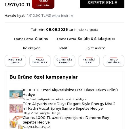
%
50
SEPETE EKLE
1.970,00
TL
İNDIRIM
Havale fiyatı:
1.910,90
TL
%
3
extra indirim
Tahmini
08.08.2026
tarihinde kargoda
Daha Fazla
Clarins
Daha Fazla
Selülit & Sıkılaştırıcı
Koleksiyon
Teklif
Fiyat Alarmı
HEDIYELI
HIZLI
ÜCRETSIZ
YETKILI
%100
ÜRÜN
TESLIMAT
KARGO
BAYI
ORIJINAL
Bu ürüne özel kampanyalar
10.000 TL Üzeri Alışverişinize Özel Dlays Bakım Ürünü
Hediye
Size özel hediyeniz sepetinizde sizi bekliyor.
Tüm Alışverişlerde
Dlays Elegant Style Energy Mist 2
ml Kadın Vücut Spreyi Sample
Sepette Hediye
Dlays 2 ml Sample Hediye
Clarins 4000 TL üzeri alışverişlerde Deneme Boy
Sepette Hediye
ALIŞVERİŞE BAŞLA