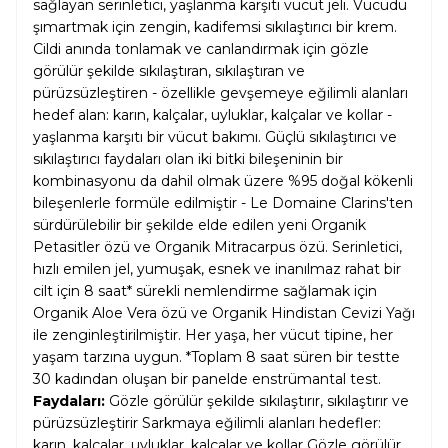
sağlayan serinletici, yaşlanma karşıtı vücut jeli. Vücudu
şımartmak için zengin, kadifemsi sıkılaştırıcı bir krem.
Cildi anında tonlamak ve canlandırmak için gözle
görülür şekilde sıkılaştıran, sıkılaştıran ve
pürüzsüzleştiren - özellikle gevşemeye eğilimli alanları
hedef alan: karın, kalçalar, uyluklar, kalçalar ve kollar -
yaşlanma karşıtı bir vücut bakımı. Güçlü sıkılaştırıcı ve
sıkılaştırıcı faydaları olan iki bitki bileşeninin bir
kombinasyonu da dahil olmak üzere %95 doğal kökenli
bileşenlerle formüle edilmiştir - Le Domaine Clarins'ten
sürdürülebilir bir şekilde elde edilen yeni Organik
Petasitler özü ve Organik Mitracarpus özü. Serinletici,
hızlı emilen jel, yumuşak, esnek ve inanılmaz rahat bir
cilt için 8 saat* sürekli nemlendirme sağlamak için
Organik Aloe Vera özü ve Organik Hindistan Cevizi Yağı
ile zenginleştirilmiştir. Her yaşa, her vücut tipine, her
yaşam tarzına uygun. *Toplam 8 saat süren bir testte
30 kadından oluşan bir panelde enstrümantal test.
Faydaları:
Gözle görülür şekilde sıkılaştırır, sıkılaştırır ve
pürüzsüzleştirir Sarkmaya eğilimli alanları hedefler:
karın, kalçalar, uyluklar, kalçalar ve kollar Gözle görülür