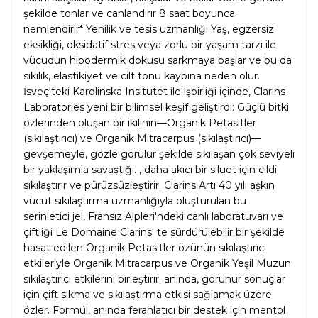
şekilde tonlar ve canlandırır 8 saat boyunca
nemlendirir* Yenilik ve tesis uzmanlığı Yaş, egzersiz
eksikliği, oksidatif stres veya zorlu bir yaşam tarzı ile
vücudun hipodermik dokusu sarkmaya başlar ve bu da
sıkılık, elastikiyet ve cilt tonu kaybına neden olur.
İsveç'teki Karolinska Insitutet ile işbirliği içinde, Clarins
Laboratories yeni bir bilimsel keşif geliştirdi: Güçlü bitki
özlerinden oluşan bir ikilinin—Organik Petasitler
(sıkılaştırıcı) ve Organik Mitracarpus (sıkılaştırıcı)—
gevşemeyle, gözle görülür şekilde sıkılaşan çok seviyeli
bir yaklaşımla savaştığı. , daha akıcı bir siluet için cildi
sıkılaştırır ve pürüzsüzleştirir. Clarins Artı 40 yılı aşkın
vücut sıkılaştırma uzmanlığıyla oluşturulan bu
serinletici jel, Fransız Alpleri'ndeki canlı laboratuvarı ve
çiftliği Le Domaine Clarins' te sürdürülebilir bir şekilde
hasat edilen Organik Petasitler özünün sıkılaştırıcı
etkileriyle Organik Mitracarpus ve Organik Yeşil Muzun
sıkılaştırıcı etkilerini birleştirir. anında, görünür sonuçlar
için çift sıkma ve sıkılaştırma etkisi sağlamak üzere
özler. Formül, anında ferahlatıcı bir destek için mentol