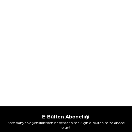
Parfum Intense 50 ml Erkek
Parfum Intense 100 ml Erkek
Parfüm
Parfüm
(1)
5.608,00
TL
7.098,00
TL
%
30
%
30
3.925,60
TL
4.968,60
TL
İndirim
İndirim
Sepete Ekle
Sepete Ekle
E-Bülten Aboneliği
Kampanya ve yeniliklerden haberdar olmak için e-bültenimize abone
olun!