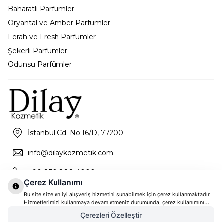
Baharatlı Parfümler
Oryantal ve Amber Parfümler
Ferah ve Fresh Parfümler
Şekerli Parfümler
Odunsu Parfümler
İstanbul Cd. No:16/D, 77200
info@dilaykozmetik.com
+90 850 888 4000
Çerez Kullanımı
Bu site size en iyi alışveriş hizmetini sunabilmek için çerez kullanmaktadır.
Hizmetlerimizi kullanmaya devam etmeniz durumunda, çerez kullanımını
kabul ettiğinizi varsayacağız. Çerezler hakkında daha fazla bilgi ve nasıl
Çerezleri Özelleştir
reddedeceğinizi öğrenmek için
tıklayınız