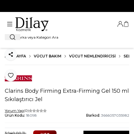
%100 Orijinal Ürün Garantisi
Giriş Ya
Sep
Ara
ANA SAYFA
VÜCUT BAKIM
VÜCUT NEMLENDIRICISI
SELÜL
Paylaş
Favoriye Ekle
Clarins Body Firming Extra-Firming Gel 150 ml
Sıkılaştırıcı Jel
Yorum Yap
(0)
Ürün Kodu:
18098
Barkod:
3666057035982
3.940,00
TL