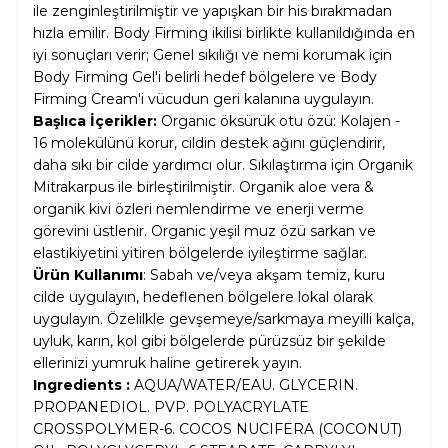
ile zenginleştirilmiştir ve yapışkan bir his bırakmadan
hızla emilir. Body Firming ikilisi birlikte kullanıldığında en
iyi sonuçları verir; Genel sıkılığı ve nemi korumak için
Body Firming Gel'i belirli hedef bölgelere ve Body
Firming Cream'i vücudun geri kalanına uygulayın.
Başlıca İçerikler:
Organic öksürük otu özü: Kolajen -
16 molekülünü korur, cildin destek ağını güçlendirir,
daha sıkı bir cilde yardımcı olur. Sıkılaştırma için Organik
Mitrakarpus ile birleştirilmiştir. Organik aloe vera &
organik kivi özleri nemlendirme ve enerji verme
görevini üstlenir. Organic yeşil muz özü sarkan ve
elastikiyetini yitiren bölgelerde iyileştirme sağlar.
Ürün Kullanımı
: Sabah ve/veya akşam temiz, kuru
cilde uygulayın, hedeflenen bölgelere lokal olarak
uygulayın. Özelilkle gevşemeye/sarkmaya meyilli kalça,
uyluk, karın, kol gibi bölgelerde pürüzsüz bir şekilde
ellerinizi yumruk haline getirerek yayın.
Ingredients :
AQUA/WATER/EAU. GLYCERIN.
PROPANEDIOL. PVP. POLYACRYLATE
CROSSPOLYMER-6. COCOS NUCIFERA (COCONUT)