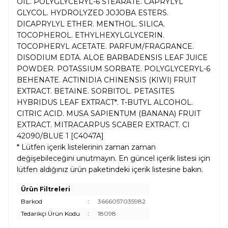
OIL. POLYGLYCERYL-6 STEARATE. CAPRYLYL
GLYCOL. HYDROLYZED JOJOBA ESTERS.
DICAPRYLYL ETHER. MENTHOL. SILICA.
TOCOPHEROL. ETHYLHEXYLGLYCERIN.
TOCOPHERYL ACETATE. PARFUM/FRAGRANCE.
DISODIUM EDTA. ALOE BARBADENSIS LEAF JUICE
POWDER. POTASSIUM SORBATE. POLYGLYCERYL-6
BEHENATE. ACTINIDIA CHINENSIS (KIWI) FRUIT
EXTRACT. BETAINE. SORBITOL. PETASITES
HYBRIDUS LEAF EXTRACT*. T-BUTYL ALCOHOL.
CITRIC ACID. MUSA SAPIENTUM (BANANA) FRUIT
EXTRACT. MITRACARPUS SCABER EXTRACT. CI
42090/BLUE 1 [C4047A]
* Lütfen içerik listelerinin zaman zaman
değişebileceğini unutmayın. En güncel içerik listesi için
lütfen aldığınız ürün paketindeki içerik listesine bakın.
Ürün Filtreleri
Barkod
:
3666057035982
Tedarikçi Ürün Kodu
:
18098