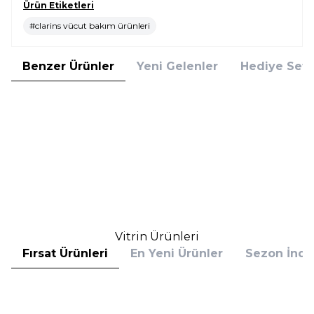
Ürün Etiketleri
#clarins vücut bakım ürünleri
Benzer Ürünler
Yeni Gelenler
Hediye Setl
Clarins
Clarins
Clarins Body Fit Active 200 ml
Clarins Multi-Intensive Süper
Selülit Kremi
Onarıcı 200 ml Karın ve Bel
Balsamı
4.375,00
TL
5.971,00
TL
%
25
%
25
3.281,25
TL
4.478,25
TL
İndirim
İndirim
Sepete Ekle
Sepete Ekle
Vitrin Ürünleri
Fırsat Ürünleri
En Yeni Ürünler
Sezon İndir
Hugo Boss
Hugo Boss
Hugo Boss Bottled Absolu
Hugo Boss Bottled Absolu