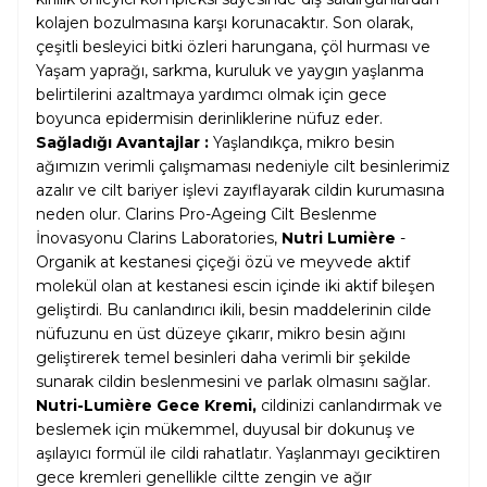
kolajen bozulmasına karşı korunacaktır. Son olarak,
çeşitli besleyici bitki özleri harungana, çöl hurması ve
Yaşam yaprağı, sarkma, kuruluk ve yaygın yaşlanma
belirtilerini azaltmaya yardımcı olmak için gece
boyunca epidermisin derinliklerine nüfuz eder.
Sağladığı Avantajlar :
Yaşlandıkça, mikro besin
ağımızın verimli çalışmaması nedeniyle cilt besinlerimiz
azalır ve cilt bariyer işlevi zayıflayarak cildin kurumasına
neden olur. Clarins Pro-Ageing Cilt Beslenme
İnovasyonu Clarins Laboratories,
Nutri Lumière
-
Organik at kestanesi çiçeği özü ve meyvede aktif
molekül olan at kestanesi escin içinde iki aktif bileşen
geliştirdi. Bu canlandırıcı ikili, besin maddelerinin cilde
nüfuzunu en üst düzeye çıkarır, mikro besin ağını
geliştirerek temel besinleri daha verimli bir şekilde
sunarak cildin beslenmesini ve parlak olmasını sağlar.
Nutri-Lumière Gece Kremi,
cildinizi canlandırmak ve
beslemek için mükemmel, duyusal bir dokunuş ve
aşılayıcı formül ile cildi rahatlatır. Yaşlanmayı geciktiren
gece kremleri genellikle ciltte zengin ve ağır