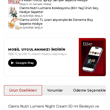
ml Kadın Vücut Spreyi Sample
Sepette Hediye
Dlays 2 ml Sample Hediye
Clarins Nutri Lumiere Koleksiyonu (60+ Yaş)
Ürün Seç,
Hediye Sepette!
ALIŞVERİŞE BAŞLA
Clarins 4000 TL üzeri alışverişlerde Deneme Boy
Sepette Hediye
ALIŞVERİŞE BAŞLA
MOBİL UYGULAMAMIZI İNDİRİN
7500 TL'ye 250 TL indirim fırsatını kaçırmayın
Google Play
Ürün Özellikleri
Yorumlar
Ödeme Seçenekleri
Clarins Nutri Lumiere Night Cream 50 ml Besleyici ve