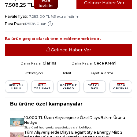
%
25
Gelince Haber Ver
7.508,25
TL
İNDIRIM
Havale fiyatı:
7.283,00
TL
%
3
extra indirim
Para Puan:
125138 Puan
Bu ürün geçici olarak temin edilememektedir.
Gelince Haber Ver
Daha Fazla
Clarins
Daha Fazla
Gece Kremi
Koleksiyon
Teklif
Fiyat Alarmı
HEDIYELI
HIZLI
ÜCRETSIZ
YETKILI
%100
ÜRÜN
TESLIMAT
KARGO
BAYI
ORIJINAL
Bu ürüne özel kampanyalar
10.000 TL Üzeri Alışverişinize Özel Dlays Bakım Ürünü
Hediye
Size özel hediyeniz sepetinizde sizi bekliyor.
Tüm Alışverişlerde
Dlays Elegant Style Energy Mist 2