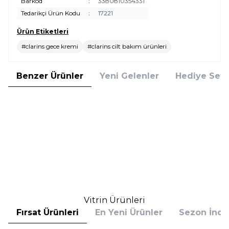
Barkod
:
3380810354331
Tedarikçi Ürün Kodu
:
17221
Ürün Etiketleri
#clarins gece kremi
#clarins cilt bakım ürünleri
Benzer Ürünler
Yeni Gelenler
Hediye Setl
Estee Lauder
Estee Lauder
Estee Lauder Resilience Multi
Estee Lauder Radiant Energy
Effect Night Creme 50 ml Gece
Night Creme Mask 50 ml Gece
Kremi
Kremi
9.400,00
TL
8.415,00
TL
%
25
%
25
7.050,00
TL
6.311,25
TL
İndirim
İndirim
Sepete Ekle
Sepete Ekle
Vitrin Ürünleri
Fırsat Ürünleri
En Yeni Ürünler
Sezon İndir