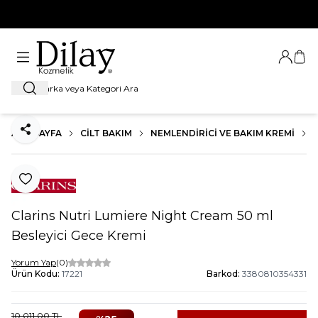
%100 Orijinal Ürün Garantisi
Giriş Ya
Sep
Ara
ANA SAYFA
CILT BAKIM
NEMLENDIRICI VE BAKIM KREMI
Paylaş
Favoriye Ekle
Clarins Nutri Lumiere Night Cream 50 ml
Besleyici Gece Kremi
Yorum Yap
(0)
Ürün Kodu:
17221
Barkod:
3380810354331
10.011,00
TL