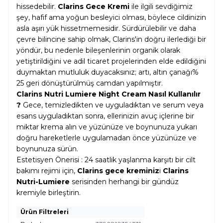
hissedebilir.
Clarins Gece Kremi
ile ilgili sevdiğimiz
şey, hafif ama yoğun besleyici olması, böylece cildinizin
asla aşırı yük hissetmemesidir. Sürdürülebilir ve daha
çevre bilincine sahip olmak, Clarins'in doğru ilerlediği bir
yöndür, bu nedenle bileşenlerinin organik olarak
yetiştirildiğini ve adil ticaret projelerinden elde edildiğini
duymaktan mutluluk duyacaksınız; artı, altın çanağı%
25 geri dönüştürülmüş camdan yapılmıştır.
Clarins Nutri Lumiere Night Cream Nasıl Kullanılır
?
Gece, temizledikten ve uyguladıktan ve serum veya
esans uyguladıktan sonra, ellerinizin avuç içlerine bir
miktar krema alın ve yüzünüze ve boynunuza yukarı
doğru hareketlerle uygulamadan önce yüzünüze ve
boynunuza sürün.
Estetisyen Önerisi : 24 saatlik yaşlanma karşıtı bir cilt
bakımı rejimi için,
Clarins gece kreminiz
i
Clarins
Nutri-Lumiere
serisinden herhangi bir gündüz
kremiyle birleştirin.
Ürün Filtreleri