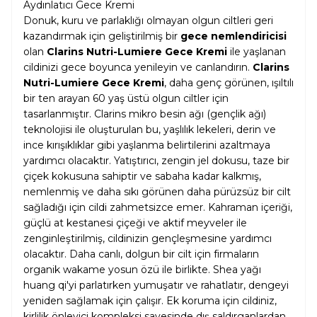
Aydınlatıcı Gece Kremi
Donuk, kuru ve parlaklığı olmayan olgun ciltleri geri
kazandırmak için geliştirilmiş bir
gece nemlendiricisi
olan
Clarins Nutri-Lumiere Gece Kremi
ile yaşlanan
cildinizi gece boyunca yenileyin ve canlandırın.
Clarins
Nutri-Lumiere Gece Kremi
, daha genç görünen, ışıltılı
bir ten arayan 60 yaş üstü olgun ciltler için
tasarlanmıştır. Clarins mikro besin ağı (gençlik ağı)
teknolojisi ile oluşturulan bu, yaşlılık lekeleri, derin ve
ince kırışıklıklar gibi yaşlanma belirtilerini azaltmaya
yardımcı olacaktır. Yatıştırıcı, zengin jel dokusu, taze bir
çiçek kokusuna sahiptir ve sabaha kadar kalkmış,
nemlenmiş ve daha sıkı görünen daha pürüzsüz bir cilt
sağladığı için cildi zahmetsizce emer. Kahraman içeriği,
güçlü at kestanesi çiçeği ve aktif meyveler ile
zenginleştirilmiş, cildinizin gençleşmesine yardımcı
olacaktır. Daha canlı, dolgun bir cilt için firmaların
organik wakame yosun özü ile birlikte. Shea yağı
huang qi'yi parlatırken yumuşatır ve rahatlatır, dengeyi
yeniden sağlamak için çalışır. Ek koruma için cildiniz,
kirlilik önleyici kompleksi sayesinde dış saldırganlardan