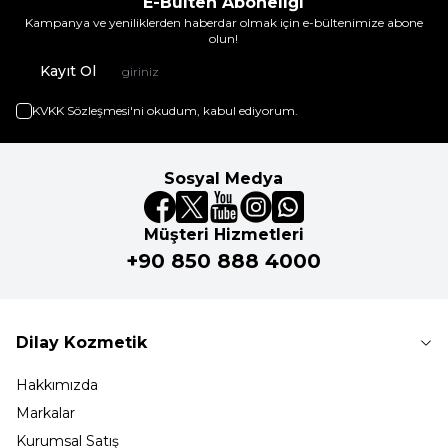
E-Bülten Aboneliği
Kampanya ve yeniliklerden haberdar olmak için e-bültenimize abone
olun!
Kayıt Ol
KVKK Sözleşmesi'ni
okudum, kabul ediyorum.
Sosyal Medya
Müşteri Hizmetleri
+90 850 888 4000
Dilay Kozmetik
Hakkımızda
Markalar
Kurumsal Satış