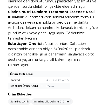
oranında geri dönüştürülmüş plastikten yapılmıştır ve
içerikleri sürdürülebilir bir şekilde elde edilmiştir.
Clarins Nutri-Lumiere Treatment Essence Nasıl
Kullanılır ?
Temizledikten sonraki adımınız, formülü
avucunuza veya pamuklu bir ped üzerine dağıtın.
Ardından, dokunma hareketi kullanarak temiz bir yüze
gündüz ve / veya gece uygulayın. Gözlerinizle
temastan kaçının.
Estetisyen Önerisi :
Nutri-Lumière Collection
nemlendiricilerinden biriyle özünüzü takip ederek
cildinizin gençlikle ışıl ışıl parlamasını sağlayacak bitki
destekli yaşlanma karşıtı cilt bakım rejiminizi
tamamlayın.
Ürün Filtreleri
Barkod
:
3380810354355
Tedarikçi Ürün Kodu
:
17223
Ürün Etiketleri
#clarins tonik
#clarins cilt bakım ürünleri