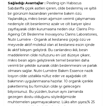
Sağladığı Avantajlar :
Peeling için Habiscus
Sabdariffa çiçek asitleri içeren, cilde beslenmiş ve ışıltılı
bir görünüm kazandıran yenileme bakım özü.
Yaşlandıkça, mikro besin ağımızın verimli çalışmaması
nedeniyle cilt besinlerimiz azalır ve cilt bariyer işlevi
zayıflayarak cildin kurumasına neden olur. Clarins Pro-
Ageing Cilt Beslenme İnovasyonu Clarins Laboratories,
Nutri Lumière - Organik at kestanesi çiçeği özü ve
meyvede aktif molekül olan at kestanesi escin içinde
iki aktif bileşen geliştirdi. Bu canlandırıcı ikili, besin
maddelerinin cilde nüfuzunu en üst düzeye çıkarır,
mikro besin ağını geliştirerek temel besinleri daha
verimli bir şekilde sunarak cildin beslenmesini ve parlak
olmasını sağlar. Nutri-Lumière Bakım Essence nazik
losyon cilde ustalıkla nüfuz eder ve aşağıdaki cilt
bakımının uygulanmasına hazırlar. 10 organik içerikle
paketlenmiş bu formülün cilde iyi geleceğini
biliyorsunuz. Bu yüzden, bunun aynı zamanda
gezegen dostu olduğunu söylediğimizde
muhtemelen şaşırmayacaksınız. Lüks altın şişesi,% 25