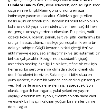
Lumiere Bakım Öz
ü, koyu lekelerin, donukluğun, ince
çizgilerin ve kırışıklıkların görünümünü en aza
indirmeye yardımcı olacaktır. Cildinizin genç mikro
besin ağını onarmak için Clarins'in bilimsel teknolojisini
kullanarak 60 yaşın üzerindeki ciltleri hem sağlıklı hem
de genç tutmaya yardımcı olacaktır. Bu ipeksi, hafif
çiçeksi kokulu losyon, parlak, eşit ve ışıltılı, canlanmış bir
cilt için hassas cildinizi nazikçe yumuşatan kremsi bir
dokuya sahiptir. Güçlü kestane bitkisi çiçeği özü ve
aktif meyve escin, sağlamlaştırmak ve sıkılaştırmak için
birlikte çalışacaktır. Ebegümeci sabdariffa çiçeği
asitlerinin peeling özelliği ile birlikte, rafine bir etki için
herhangi bir sert ovalama olmadan doğal olarak ölü
deri hücrelerini temizler. Sakinleştirici bitki skualen
yumuşarken, cildiniz bir yandan canlandırıcı ginseng ve
yeşil kahve ile anında enerjilenmiş hissedecek. Son
olarak, organik harungana, yulaf şekeri ve yaşam
yaprağı özlerinin infüzyonu, cildinizi anında daha canlı
ve esnek bir his için kaldıran yoğun bir nemlendirme
dozu sağlar.