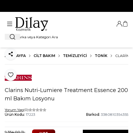
%100 Orijinal Ürün Garantisi
Giriş Ya
Sep
Ara
ANA SAYFA
CILT BAKIM
TEMIZLEYICI
TONIK
CLARINS 
Paylaş
Favoriye Ekle
Clarins Nutri-Lumiere Treatment Essence 200
ml Bakım Losyonu
Yorum Yap
(0)
Ürün Kodu:
17223
Barkod:
3380810354355
9.354,00
TL