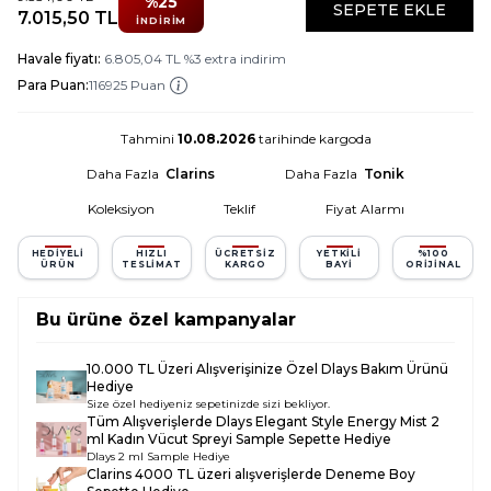
%
25
SEPETE EKLE
7.015,50
TL
İNDIRIM
Havale fiyatı:
6.805,04
TL
%
3
extra indirim
Para Puan:
116925 Puan
Tahmini
10.08.2026
tarihinde kargoda
Daha Fazla
Clarins
Daha Fazla
Tonik
Koleksiyon
Teklif
Fiyat Alarmı
HEDIYELI
HIZLI
ÜCRETSIZ
YETKILI
%100
ÜRÜN
TESLIMAT
KARGO
BAYI
ORIJINAL
Bu ürüne özel kampanyalar
10.000 TL Üzeri Alışverişinize Özel Dlays Bakım Ürünü
Hediye
Size özel hediyeniz sepetinizde sizi bekliyor.
Tüm Alışverişlerde
Dlays Elegant Style Energy Mist 2
ml Kadın Vücut Spreyi Sample
Sepette Hediye
Dlays 2 ml Sample Hediye
Clarins 4000 TL üzeri alışverişlerde Deneme Boy