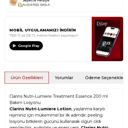
Sepette Hediye
ALIŞVERİŞE BAŞLA
MOBİL UYGULAMAMIZI İNDİRİN
7500 TL'ye 250 TL indirim fırsatını kaçırmayın
Google Play
Ürün Özellikleri
Yorumlar
Ödeme Seçenekleri
Clarins Nutri-Lumiere Treatment Essence 200 ml
Bakım Losyonu
Clarins Nutri-Lumiere Lotion
, yaşlanma karşıtı
rejiminiz için mükemmel bir ilk adımdır; peeling
losyonu bitkilerin gücünü kullanarak olgun cildi
gençleştirir, aydınlatır ve enerji verir.
Clarins Nutri-