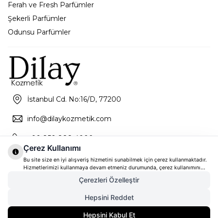
Ferah ve Fresh Parfümler
Şekerli Parfümler
Odunsu Parfümler
İstanbul Cd. No:16/D, 77200
info@dilaykozmetik.com
+90 850 888 4000
Çerez Kullanımı
Bu site size en iyi alışveriş hizmetini sunabilmek için çerez kullanmaktadır.
Hizmetlerimizi kullanmaya devam etmeniz durumunda, çerez kullanımını
kabul ettiğinizi varsayacağız. Çerezler hakkında daha fazla bilgi ve nasıl
Çerezleri Özelleştir
reddedeceğinizi öğrenmek için
tıklayınız
Hepsini Reddet
9.354,00
TL
SEPETE EKLE
Hepsini Kabul Et