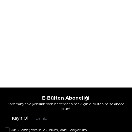
3.925,60
TL
4.968,60
TL
İndirim
İndirim
Sepete Ekle
Sepete Ekle
E-Bülten Aboneliği
Kampanya ve yeniliklerden haberdar olmak için e-bültenimize abone
olun!
Kayıt Ol
KVKK Sözleşmesi'ni
okudum, kabul ediyorum.