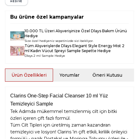
HEDİYE
Bu ürüne özel kampanyalar
10.000 TL Üzeri Alışverişinize Özel Dlays Bakım Ürünü
Hediye
Size özel hediyeniz sepetinizde sizi bekliyor.
Tüm Alışverişlerde
Dlays Elegant Style Energy Mist 2
ml Kadın Vücut Spreyi Sample
Sepette Hediye
Dlays 2 ml Sample Hediye
Ürün Özellikleri
Yorumlar
Öneri Kutusu
İ
Clarins One-Step Facial Cleanser 10 ml Yüz
Temizleyici Sample
Tek Adımda mükemmel temizlenmiş cilt için bitki
özleri içeren çift fazlı formül.
Tüm Cilt Tipleri için üretilmiş zaman kazandıran
temizleyici ve losyon! Clarins 'in çift etkili, kirlilik önleyici
formülü - nazik Portakal ve Moringa Tohumu özleri ile -