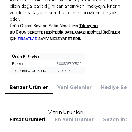
cildin doğal parlaklığını canlandırırken, makyajın, kirlerin
ve cildi matlaştıran kuru hücrelerin son izlerini de yok
eder.
Ürün Orjinal Boyunu Satın Almak için
Tıklayınız
BU ÜRÜN SEPETTE HEDİYEDİR SATILAMAZ HEDİYELİ ÜRÜNLER
İÇİN
FIRSATLAR
SAYFAMIZI ZİYARET EDİN.
Ürün Filtreleri
Barkod
:
3666057015021
Tedarikçi Ürün Kodu
:
1001645
Benzer Ürünler
Yeni Gelenler
Hediye Setl
Vitrin Ürünleri
Fırsat Ürünleri
En Yeni Ürünler
Sezon İndir