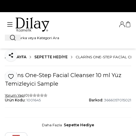
%100 Orijinal Ürün Garantisi
Giriş Ya
Sep
Ara
ANA SAYFA
SEPETTE HEDIYE
CLARINS ONE-STEP FACIAL CLE
Paylaş
Clarins One-Step Facial Cleanser 10 ml Yüz
Favoriye Ekle
Temizleyici Sample
Yorum Yap
(0)
Ürün Kodu:
1001645
Barkod:
3666057015021
Daha Fazla
Sepette Hediye