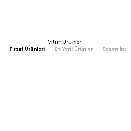
(1)
2.800,00
TL
2.781,00
TL
%
25
%
30
2.100,00
TL
1.946,70
TL
İndirim
İndirim
Sepete Ekle
Sepete Ekle
Vitrin Ürünleri
Fırsat Ürünleri
En Yeni Ürünler
Sezon İndir
Hugo Boss
Hugo Boss
Hugo Boss Bottled Absolu
Hugo Boss Bottled Absolu
Parfum Intense 50 ml Erkek
Parfum Intense 100 ml Erkek
Parfüm
Parfüm
(1)
5.608,00
TL
7.098,00
TL
%
30
%
30
3.925,60
TL
4.968,60
TL
İndirim
İndirim
Sepete Ekle
Sepete Ekle