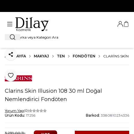
%100 Orijinal Ürün Garantisi
Giriş Ya
Sep
Ara
ANA SAYFA
MAKYAJ
TEN
FONDÖTEN
CLARINS SKIN I
Paylaş
Favoriye Ekle
Clarins Skin Illusion 108 30 ml Doğal
Nemlendirici Fondöten
Yorum Yap
(0)
Ürün Kodu:
17256
Barkod:
3380810234336
3.239,00
TL