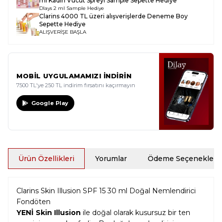
ml Kadın Vücut Spreyi Sample
Sepette Hediye
Dlays 2 ml Sample Hediye
Clarins 4000 TL üzeri alışverişlerde Deneme Boy
Sepette Hediye
ALIŞVERİŞE BAŞLA
MOBİL UYGULAMAMIZI İNDİRİN
7500 TL'ye 250 TL indirim fırsatını kaçırmayın
Google Play
Ürün Özellikleri
Yorumlar
Ödeme Seçenekleri
Clarins Skin Illusion SPF 15 30 ml Doğal Nemlendirici
Fondöten
YENİ Skin Illusion
ile doğal olarak kusursuz bir ten