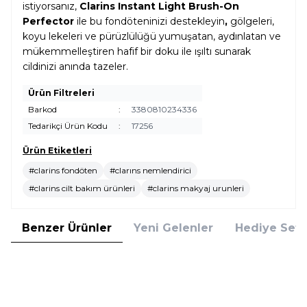
istiyorsanız,
Clarins Instant Light Brush-On
Perfector
ile bu fondöteninizi destekleyin
,
gölgeleri,
koyu lekeleri ve pürüzlülüğü yumuşatan, aydınlatan ve
mükemmelleştiren hafif bir doku ile ışıltı sunarak
cildinizi anında tazeler.
Ürün Filtreleri
Barkod
:
3380810234336
Tedarikçi Ürün Kodu
:
17256
Ürün Etiketleri
#clarins fondöten
#clarıns nemlendirici
#clarins cilt bakım ürünleri
#clarins makyaj urunleri
Benzer Ürünler
Yeni Gelenler
Hediye Setl
Clinique
Clarins
Clinique Even Better Vitamin
Clarins Tinted Oleo-Serum 01 30
Makeup SPF 50 Light Medium
ml Renkli Serum
Cool 4 Fondöten
(1)