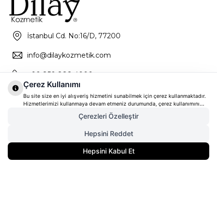
İstanbul Cd. No:16/D, 77200
info@dilaykozmetik.com
+90 850 888 4000
Çerez Kullanımı
Bu site size en iyi alışveriş hizmetini sunabilmek için çerez kullanmaktadır.
Hizmetlerimizi kullanmaya devam etmeniz durumunda, çerez kullanımını
kabul ettiğinizi varsayacağız. Çerezler hakkında daha fazla bilgi ve nasıl
Çerezleri Özelleştir
reddedeceğinizi öğrenmek için
tıklayınız
Hepsini Reddet
3.239,00
TL
Gelince Haber Ver
Hepsini Kabul Et
2.429,25
TL