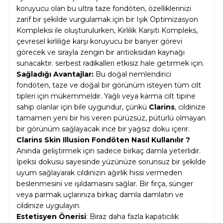
koruyucu olan bu ultra taze fondöten, özelliklerinizi
zarif bir şekilde vurgulamak için bir Işık Optimizasyon
Kompleksi ile oluşturulurken, Kirlilik Karşıtı Kompleks,
çevresel kirliliğe karşı koruyucu bir bariyer görevi
görecek ve sırayla zengin bir antioksidan kaynağı
sunacaktır. serbest radikalleri etkisiz hale getirmek için.
Sağladığı Avantajlar:
Bu doğal nemlendirici
fondöten, taze ve doğal bir görünüm isteyen tüm cilt
tipleri için mükemmeldir. Yağlı veya karma cilt tipine
sahip olanlar için bile uygundur, çünkü
Clarins
, cildinize
tamamen yeni bir his veren pürüzsüz, pütürlü olmayan
bir görünüm sağlayacak ince bir yağsız doku içerir.
Clarins Skin Illusion Fondöten Nasıl Kullanılır ?
Anında geliştirmek için sadece birkaç damla yeterlidir.
İpeksi dokusu sayesinde yüzünüze sorunsuz bir şekilde
uyum sağlayarak cildinizin ağırlık hissi vermeden
beslenmesini ve ışıldamasını sağlar. Bir fırça, sünger
veya parmak uçlarınıza birkaç damla damlatın ve
cildinize uygulayın.
Estetisyen Önerisi
: Biraz daha fazla kapatıcılık