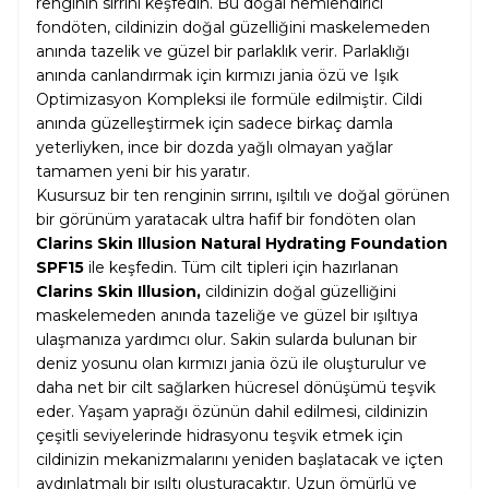
renginin sırrını keşfedin. Bu doğal nemlendirici
fondöten, cildinizin doğal güzelliğini maskelemeden
anında tazelik ve güzel bir parlaklık verir. Parlaklığı
anında canlandırmak için kırmızı jania özü ve Işık
Optimizasyon Kompleksi ile formüle edilmiştir. Cildi
anında güzelleştirmek için sadece birkaç damla
yeterliyken, ince bir dozda yağlı olmayan yağlar
tamamen yeni bir his yaratır.
Kusursuz bir ten renginin sırrını, ışıltılı ve doğal görünen
bir görünüm yaratacak ultra hafif bir fondöten olan
Clarins Skin Illusion Natural Hydrating Foundation
SPF15
ile keşfedin. Tüm cilt tipleri için hazırlanan
Clarins Skin Illusion,
cildinizin doğal güzelliğini
maskelemeden anında tazeliğe ve güzel bir ışıltıya
ulaşmanıza yardımcı olur. Sakin sularda bulunan bir
deniz yosunu olan kırmızı jania özü ile oluşturulur ve
daha net bir cilt sağlarken hücresel dönüşümü teşvik
eder. Yaşam yaprağı özünün dahil edilmesi, cildinizin
çeşitli seviyelerinde hidrasyonu teşvik etmek için
cildinizin mekanizmalarını yeniden başlatacak ve içten
aydınlatmalı bir ışıltı oluşturacaktır. Uzun ömürlü ve