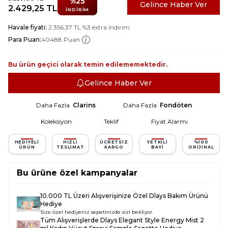
%
25
Gelince Haber Ver
2.429,25
TL
İNDIRIM
Havale fiyatı:
2.356,37
TL
%
3
extra indirim
Para Puan:
40488 Puan
Bu ürün geçici olarak temin edilememektedir.
Gelince Haber Ver
Daha Fazla
Clarins
Daha Fazla
Fondöten
Koleksiyon
Teklif
Fiyat Alarmı
HEDIYELI
HIZLI
ÜCRETSIZ
YETKILI
%100
ÜRÜN
TESLIMAT
KARGO
BAYI
ORIJINAL
Bu ürüne özel kampanyalar
10.000 TL Üzeri Alışverişinize Özel Dlays Bakım Ürünü
Hediye
Size özel hediyeniz sepetinizde sizi bekliyor.
Tüm Alışverişlerde
Dlays Elegant Style Energy Mist 2