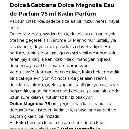
Dolce&Gabbana Dolce Magnolia Eau
de Parfum 75 ml Kadın Parfüm
Kaosun ortasında, sadece size ait bir huzur nefesi hayal
edin.
Dolce Magnolia, sıradan bir çiçek kokusu olmanın çok
ötesine geçerek sizi Jérôme Di Marino’nun ustalığıyla
tasarlanmış duyusal bir paradoksa davet ediyor. Bu
parfüm, teninizle buluştuğu an sizi yeşil armudun sulu
ferahlığıyla karşılarken, kalbindeki manolyanın ipeksi
dokunuşuyla asil bir zarafete bürünüyor.
Ve bu zarafet katmanı derinleştikçe, koku beklenmedik
bir sıcaklığa evriliyor. Alt notalarda yer alan kremsi
dondurma akoru, çiçeksi yapının hafifliğini yumuşak ve
bağımlılık yapan bir gourmand dokunuşla sararak tende
uzun süre kalan unutulmaz bir iz bırakıyor.
Dolce Magnolia 75 ml
, geçici anları kalıcı hatıralara
dönüştürmek isteyen kadınlar için tasarlanmış zarif ve
baştan çıkarıcı bir imzadır.
Bir koku hem bu kadar masum hem de bu kadar