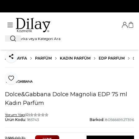
%100 Orijinal Ürün Garantisi
Giriş Ya
Sep
Ara
ANA SAYFA
PARFÜM
KADIN PARFÜM
EDP PARFUM
DO
Paylaş
Favoriye Ekle
Dolce&Gabbana Dolce Magnolia EDP 75 ml
Kadın Parfüm
Yorum Yap
(0)
Ürün Kodu:
185743
Barkod:
8056669927396
7.585,00
TL