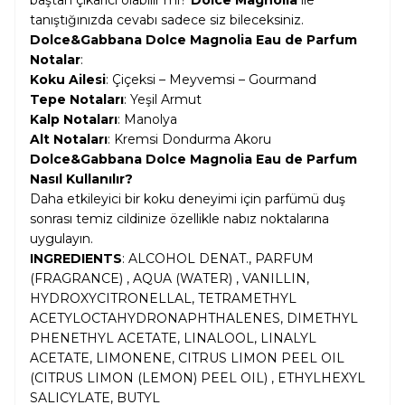
baştan çıkarıcı olabilir mi?
Dolce Magnolia
ile
tanıştığınızda cevabı sadece siz bileceksiniz.
Dolce&Gabbana Dolce Magnolia Eau de Parfum
Notalar
:
Koku Ailesi
: Çiçeksi – Meyvemsi – Gourmand
Tepe Notaları
: Yeşil Armut
Kalp Notaları
: Manolya
Alt Notaları
: Kremsi Dondurma Akoru
Dolce&Gabbana Dolce Magnolia Eau de Parfum
Nasıl Kullanılır?
Daha etkileyici bir koku deneyimi için parfümü duş
sonrası temiz cildinize özellikle nabız noktalarına
uygulayın.
INGREDIENTS
: ALCOHOL DENAT., PARFUM
(FRAGRANCE) , AQUA (WATER) , VANILLIN,
HYDROXYCITRONELLAL, TETRAMETHYL
ACETYLOCTAHYDRONAPHTHALENES, DIMETHYL
PHENETHYL ACETATE, LINALOOL, LINALYL
ACETATE, LIMONENE, CITRUS LIMON PEEL OIL
(CITRUS LIMON (LEMON) PEEL OIL) , ETHYLHEXYL
SALICYLATE, BUTYL