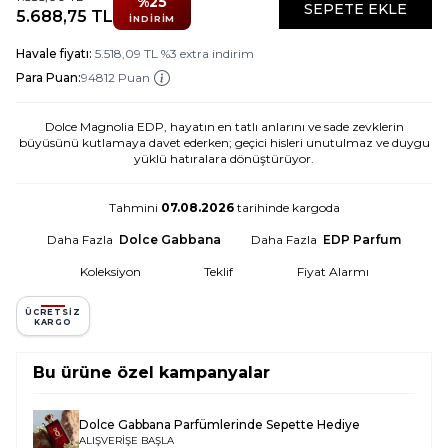
%
25
SEPETE EKLE
5.688,75
TL
İNDIRIM
Havale fiyatı:
5.518,09
TL
%
3
extra indirim
Para Puan:
94812 Puan
Dolce Magnolia EDP, hayatın en tatlı anlarını ve sade zevklerin
büyüsünü kutlamaya davet ederken; geçici hisleri unutulmaz ve duygu
yüklü hatıralara dönüştürüyor.
Tahmini
07.08.2026
tarihinde kargoda
Daha Fazla
Dolce Gabbana
Daha Fazla
EDP Parfum
Koleksiyon
Teklif
Fiyat Alarmı
ÜCRETSIZ
KARGO
Bu ürüne özel kampanyalar
Dolce Gabbana Parfümlerinde Sepette Hediye
ALIŞVERİŞE BAŞLA