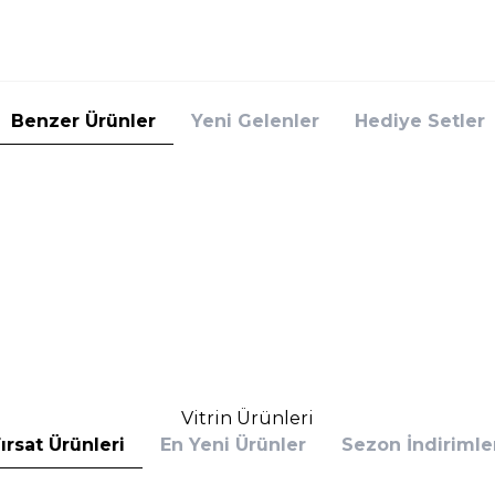
Benzer Ürünler
Yeni Gelenler
Hediye Setler
Herbatint
 8C Light Ash Blonde Açık Küllü Sarı Saç
Herbatint 6C Dark Ash Blond
Boyası
749,00
TL
%
15
TL
636,65
TL
İndirim
Sepete Ekle
Sepete E
Vitrin Ürünleri
ırsat Ürünleri
En Yeni Ürünler
Sezon İndirimle