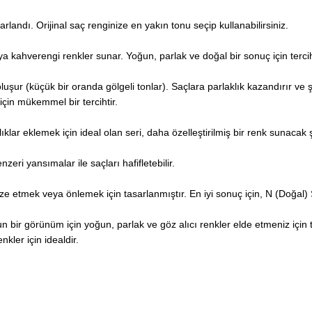
landı. Orijinal saç renginize en yakın tonu seçip kullanabilirsiniz.
ya kahverengi renkler sunar. Yoğun, parlak ve doğal bir sonuç için tercih
luşur (küçük bir oranda gölgeli tonlar). Saçlara parlaklık kazandırır ve ş
çin mükemmel bir tercihtir.
r eklemek için ideal olan seri, daha özelleştirilmiş bir renk sunacak şe
nzeri yansımalar ile saçları hafifletebilir.
e etmek veya önlemek için tasarlanmıştır. En iyi sonuç için, N (Doğal) Ser
bir görünüm için yoğun, parlak ve göz alıcı renkler elde etmeniz için ta
nkler için idealdir.