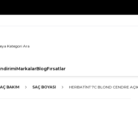
%100 Orijinal Ürün Garantisi
ndirimi
Markalar
Blog
Fırsatlar
AÇ BAKIM
SAÇ BOYASI
HERBATINT 7C BLOND CENDRE AÇIK