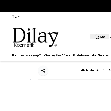
TL
Ara
Parfüm
Makyaj
Cilt
Güneş
Saç
Vücut
Koleksiyonlar
Sezon İ
ANA SAYFA
S
Paylaş