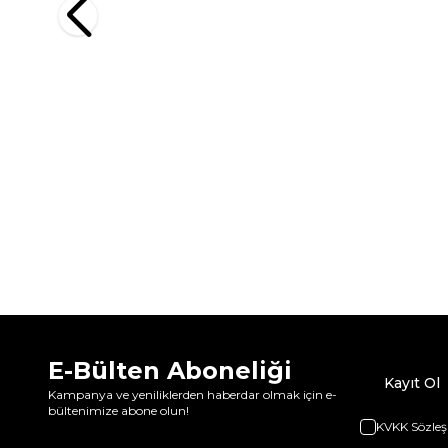
E-Bülten Aboneliği
Kayıt Ol
Kampanya ve yeniliklerden haberdar olmak için e-
bültenimize abone olun!
KVKK Sözleş