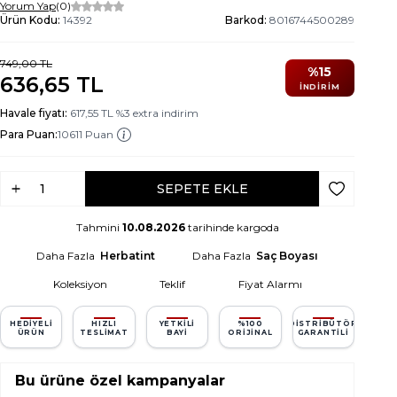
Yorum Yap
(0)
Ürün Kodu:
14392
Barkod:
8016744500289
749,00
TL
%
15
636,65
TL
İNDIRIM
Havale fiyatı:
617,55
TL
%
3
extra indirim
Para Puan:
10611 Puan
SEPETE EKLE
Favoriye Ek
Tahmini
10.08.2026
tarihinde kargoda
Daha Fazla
Herbatint
Daha Fazla
Saç Boyası
Koleksiyon
Teklif
Fiyat Alarmı
HEDIYELI
HIZLI
YETKILI
%100
DISTRIBÜTÖR
ÜRÜN
TESLIMAT
BAYI
ORIJINAL
GARANTILI
Bu ürüne özel kampanyalar