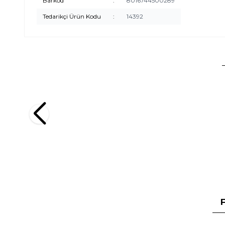
Barkod
:
8016744500289
Tedarikçi Ürün Kodu
:
14392
Herbatint
Herbatint
Herbatint 10C Swedish Blonde İsveç Sarısı Saç
Herbatint
Boyası
Boyası
749,00
TL
749,00
TL
%
15
636,65
TL
636,65
İndirim
Sepete Ekle
F