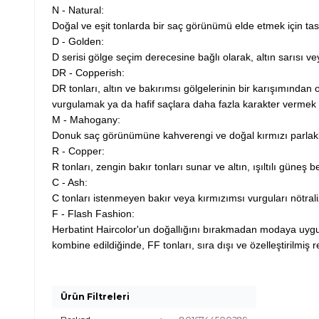
N - Natural:
Doğal ve eşit tonlarda bir saç görünümü elde etmek için tasar
D - Golden:
D serisi gölge seçim derecesine bağlı olarak, altın sarısı ve
DR - Copperish:
DR tonları, altın ve bakırımsı gölgelerinin bir karışımından o
vurgulamak ya da hafif saçlara daha fazla karakter vermek i
M - Mahogany:
Donuk saç görünümüne kahverengi ve doğal kırmızı parlaklıkla
R - Copper:
R tonları, zengin bakır tonları sunar ve altın, ışıltılı güneş be
C - Ash:
C tonları istenmeyen bakır veya kırmızımsı vurguları nötraliz
F - Flash Fashion:
Herbatint Haircolor'un doğallığını bırakmadan modaya uygun 
kombine edildiğinde, FF tonları, sıra dışı ve özelleştirilmiş re
Ürün Filtreleri