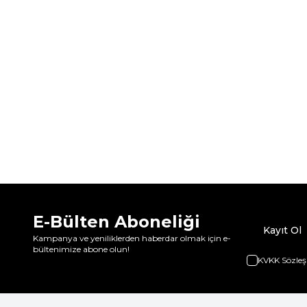
E-Bülten Aboneliği
Kayıt Ol
Kampanya ve yeniliklerden haberdar olmak için e-
bültenimize abone olun!
KVKK Sözleş