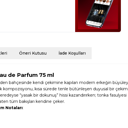
eri
Öneri Kutusu
İade Koşulları
Eau de Parfum 75 ml
den bahçesinde kendi çekimine kapılan modern erkeğin büyüleyici 
sk kompozisyonu, kısa sürede tenle bütünleşen duyusal bir çekim
edeyse “yasak bir dokunuş” hissi kazandırırken; tonka fasulyesi sıca
aten tüm bakışları kendine çeker.
um Notaları
: