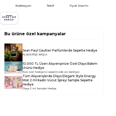
Koleksiyon
Teklif
Fiyat Alarmı
ÜCRETSIZ
KARGO
Bu ürüne özel kampanyalar
Jean Paul Gaultier Parfümlerde Sepette Hediye
ALIŞVERİŞE BAŞLA
10.000 TL Üzeri Alışverişinize Özel Dlays Bakım
Ürünü Hediye
Size özel hediyeniz sepetinizde sizi bekliyor.
Tüm Alışverişlerde
Dlays Elegant Style Energy
Mist 2 ml Kadın Vücut Spreyi Sample
Sepette
Hediye
Dlays 2 ml Sample Hediye