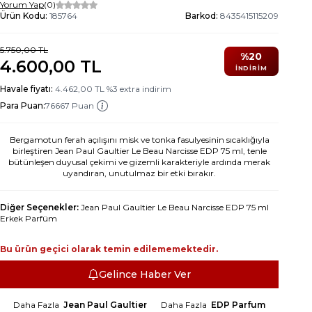
Yorum Yap
(0)
Ürün Kodu:
185764
Barkod:
8435415115209
5.750,00
TL
%
20
4.600,00
TL
İNDIRIM
Havale fiyatı:
4.462,00
TL
%
3
extra indirim
Para Puan:
76667 Puan
Bergamotun ferah açılışını misk ve tonka fasulyesinin sıcaklığıyla
birleştiren Jean Paul Gaultier Le Beau Narcisse EDP 75 ml, tenle
bütünleşen duyusal çekimi ve gizemli karakteriyle ardında merak
uyandıran, unutulmaz bir etki bırakır.
Diğer Seçenekler:
Jean Paul Gaultier Le Beau Narcisse EDP 75 ml
Erkek Parfüm
Bu ürün geçici olarak temin edilememektedir.
Gelince Haber Ver
Daha Fazla
Jean Paul Gaultier
Daha Fazla
EDP Parfum