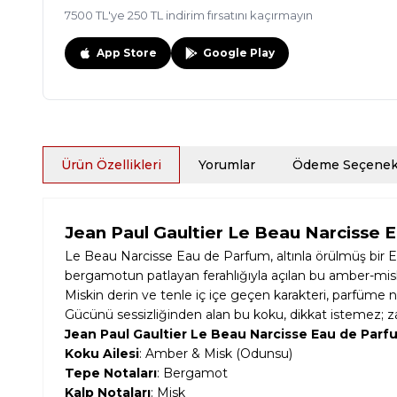
7500 TL'ye 250 TL indirim fırsatını kaçırmayın
App Store
Google Play
Ürün Özellikleri
Yorumlar
Ödeme Seçenekl
Jean Paul Gaultier Le Beau Narcisse 
Le Beau Narcisse Eau de Parfum, altınla örülmüş bir E
bergamotun patlayan ferahlığıyla açılan bu amber-mi
Miskin derin ve tenle iç içe geçen karakteri, parfüme ner
Gücünü sessizliğinden alan bu koku, dikkat istemez; z
Jean Paul Gaultier Le Beau Narcisse Eau de Parf
Koku Ailesi
: Amber & Misk (Odunsu)
Tepe Notaları
: Bergamot
Kalp Notaları
: Misk