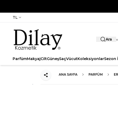
TL
Ara
Parfüm
Makyaj
Cilt
Güneş
Saç
Vücut
Koleksiyonlar
Sezon İ
ANA SAYFA
PARFÜM
E
Paylaş