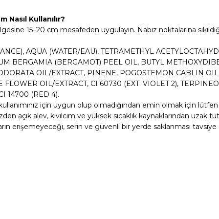
 Nasıl Kullanılır?
lgesine 15–20 cm mesafeden uygulayın. Nabız noktalarına sıkıldığın
RANCE), AQUA (WATER/EAU), TETRAMETHYL ACETYLOCTAHY
TIUM BERGAMIA (BERGAMOT) PEEL OIL, BUTYL METHOXYDI
 ODORATA OIL/EXTRACT, PINENE, POGOSTEMON CABLIN OIL
 FLOWER OIL/EXTRACT, CI 60730 (EXT. VIOLET 2), TERPIN
CI 14700 (RED 4).
el kullanımınız için uygun olup olmadığından emin olmak için lütfen
u yüzden açık alev, kıvılcım ve yüksek sıcaklık kaynaklarından uzak 
rın erişemeyeceği, serin ve güvenli bir yerde saklanması tavsiye e