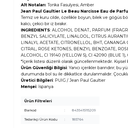
Alt Notaları
: Tonka Fasulyesi, Amber
Jean Paul Gaultier Le Beau Narcisse Eau de Parfum
Temiz ve kuru cilde, özellikle boyun, bilek ve göğüs bö
kalıcı, çekici bir iz bırakır.
INGREDIENTS
: ALCOHOL DENAT., PARFUM (FRAG
BENZYL SALICYLATE, LINALOOL, CITRUS AURAN
LINALYL ACETATE, CITRONELLOL, BHT, CANANGA
CITRAL, ROSE KETONES, BENZYL BENZOATE, ROSE
ALCOHOL, CI 19140 (YELLOW 5), CI 42090 (BLUE 1), 
*İçerik listesi düzenli olarak güncellenmektedir. Kişis
Ürün Güvenliği Bilgisi
: Yanıcı içerikler barındırır; b
durumunda bol su ile dikkatlice durulanmalıdır. Çocukla
Üretici Bilgileri
: PUIG / Jean Paul Gaultier
Menşei
: İspanya
Ürün Filtreleri
Barkod
:
8435415115209
Tedarikçi Ürün Kodu
:
185764