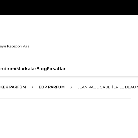
%100 Orijinal Ürün Garantisi
ndirimi
Markalar
Blog
Fırsatlar
RKEK PARFÜM
EDP PARFUM
JEAN PAUL GAULTIER LE BEAU 