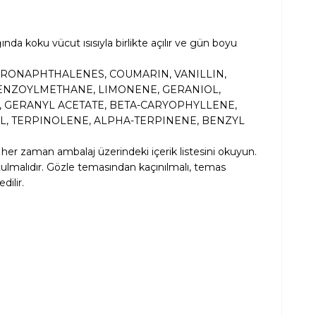
da koku vücut ısısıyla birlikte açılır ve gün boyu
DRONAPHTHALENES, COUMARIN, VANILLIN,
BENZOYLMETHANE, LIMONENE, GERANIOL,
, GERANYL ACETATE, BETA-CARYOPHYLLENE,
EOL, TERPINOLENE, ALPHA-TERPINENE, BENZYL
 her zaman ambalaj üzerindeki içerik listesini okuyun.
tutulmalıdır. Gözle temasından kaçınılmalı, temas
dilir.