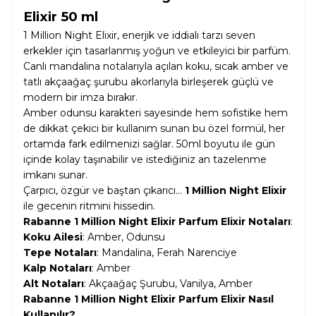
Elixir 50 ml
1 Million Night Elixir, enerjik ve iddialı tarzı seven
erkekler için tasarlanmış yoğun ve etkileyici bir parfüm.
Canlı mandalina notalarıyla açılan koku, sıcak amber ve
tatlı akçaağaç şurubu akorlarıyla birleşerek güçlü ve
modern bir imza bırakır.
Amber odunsu karakteri sayesinde hem sofistike hem
de dikkat çekici bir kullanım sunan bu özel formül, her
ortamda fark edilmenizi sağlar. 50ml boyutu ile gün
içinde kolay taşınabilir ve istediğiniz an tazelenme
imkanı sunar.
Çarpıcı, özgür ve baştan çıkarıcı…
1 Million Night Elixir
ile gecenin ritmini hissedin.
Rabanne 1 Million Night Elixir Parfum Elixir Notaları
:
Koku Ailesi
: Amber, Odunsu
Tepe Notaları
: Mandalina, Ferah Narenciye
Kalp Notaları
: Amber
Alt Notaları
: Akçaağaç Şurubu, Vanilya, Amber
Rabanne 1 Million Night Elixir Parfum Elixir Nasıl
Kullanılır?