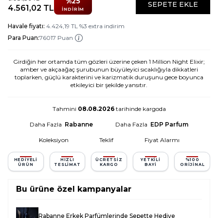
%
25
SEPETE EKLE
4.561,02
TL
İNDIRIM
Havale fiyatı:
4.424,19
TL
%
3
extra indirim
Para Puan:
76017 Puan
Girdiğin her ortamda tüm gözleri üzerine çeken 1 Million Night Elixir;
amber ve akçaağaç şurubunun büyüleyici sıcaklığıyla dikkatleri
toplarken, güçlü karakterini ve karizmatik duruşunu gece boyunca
etkileyici bir şekilde yansıtır.
Tahmini
08.08.2026
tarihinde kargoda
Daha Fazla
Rabanne
Daha Fazla
EDP Parfum
Koleksiyon
Teklif
Fiyat Alarmı
HEDIYELI
HIZLI
ÜCRETSIZ
YETKILI
%100
ÜRÜN
TESLIMAT
KARGO
BAYI
ORIJINAL
Bu ürüne özel kampanyalar
Rabanne Erkek Parfümlerinde Sepette Hediye