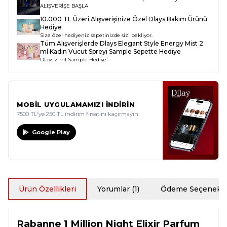
ALIŞVERİŞE BAŞLA
10.000 TL Üzeri Alışverişinize Özel Dlays Bakım Ürünü
Hediye
Size özel hediyeniz sepetinizde sizi bekliyor.
Tüm Alışverişlerde
Dlays Elegant Style Energy Mist 2
ml Kadın Vücut Spreyi Sample
Sepette Hediye
Dlays 2 ml Sample Hediye
MOBİL UYGULAMAMIZI İNDİRİN
7500 TL'ye 250 TL indirim fırsatını kaçırmayın
Google Play
Ürün Özellikleri
Yorumlar (1)
Ödeme Seçenekle
Rabanne 1 Million Night Elixir Parfum