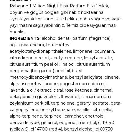
Rabanne 1 Million Night Elixir Parfum Elixir’i bilek,
boyun ve göğüs bölgesi gibi nabız noktalarına
uygulayarak kokunun ısı ile birlikte daha yoğun ve kalıcı
yayılmasını sağlayabilirsiniz. Temiz cilde uygulanması
önerilir.
INGREDIENTS
: alcohol denat., parfum (fragrance),
aqua (water/eau), tetramethyl
acetyloctahydronaphthalenes, limonene, coumarin,
citrus limon peel oil, acetyl cedrene, linalyl acetate,
citrus aurantium peel oil, linalool, citrus aurantium
bergamia (bergamot) peel oil, butyl
methoxydibenzoylmethane, benzyl salicylate, pinene,
alpha-isomethyl ionone, pogostemon cablin oil,
lavandula oil/ extract, citral, rose ketones, cinnamal,
pelargonium graveolens flower oil, cinnamomum
zeylanicum bark oil, terpinolene, geranyl acetate, beta-
caryophyllene, benzyl benzoate, vanillin, citronellol,
alpha-terpinene, terpineol, camphor, anethole,
benzaldehyde, geraniol, eugenol, menthol, ci 19140
(yellow 5), ci 14700 (red 4), benzyl alcohol, ci 60730