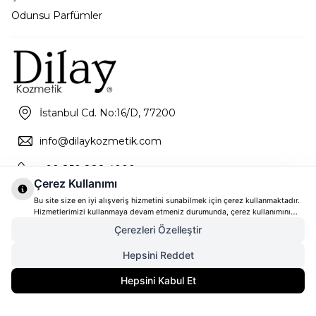
Odunsu Parfümler
İstanbul Cd. No:16/D, 77200
info@dilaykozmetik.com
+90 850 888 4000
Çerez Kullanımı
Bu site size en iyi alışveriş hizmetini sunabilmek için çerez kullanmaktadır.
Hizmetlerimizi kullanmaya devam etmeniz durumunda, çerez kullanımını
kabul ettiğinizi varsayacağız. Çerezler hakkında daha fazla bilgi ve nasıl
Çerezleri Özelleştir
reddedeceğinizi öğrenmek için
tıklayınız
Hepsini Reddet
6.081,36
TL
SEPETE EKLE
Hepsini Kabul Et
4.561,02
TL