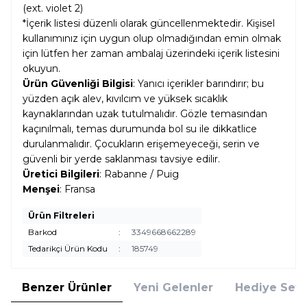
(ext. violet 2)
*İçerik listesi düzenli olarak güncellenmektedir. Kişisel
kullanımınız için uygun olup olmadığından emin olmak
için lütfen her zaman ambalaj üzerindeki içerik listesini
okuyun.
Ürün Güvenliği Bilgisi
: Yanıcı içerikler barındırır; bu
yüzden açık alev, kıvılcım ve yüksek sıcaklık
kaynaklarından uzak tutulmalıdır. Gözle temasından
kaçınılmalı, temas durumunda bol su ile dikkatlice
durulanmalıdır. Çocukların erişemeyeceği, serin ve
güvenli bir yerde saklanması tavsiye edilir.
Üretici Bilgileri
: Rabanne / Puig
Menşei
: Fransa
Ürün Filtreleri
Barkod
:
3349668662289
Tedarikçi Ürün Kodu
:
185749
Benzer Ürünler
Yeni Gelenler
Hediye Setl