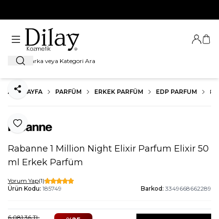
%100 Orijinal Ürün Garantisi
Giriş Ya
Sep
Ara
ANA SAYFA
PARFÜM
ERKEK PARFÜM
EDP PARFUM
RA
Paylaş
Favoriye Ekle
Rabanne 1 Million Night Elixir Parfum Elixir 50
ml Erkek Parfüm
Yorum Yap
(1)
Ürün Kodu:
185749
Barkod:
3349668662289
6.081,36
TL