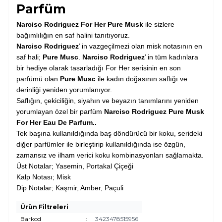
Parfüm
Narciso Rodriguez For Her Pure Musk
ile sizlere
bağımlılığın en saf halini tanıtıyoruz.
Narciso Rodriguez
’ in vazgeçilmezi olan misk notasının en
saf hali;
Pure Musc
.
Narciso Rodriguez
’ in tüm kadınlara
bir hediye olarak tasarladığı For Her serisinin en son
parfümü olan
Pure Musc
ile kadın doğasının saflığı ve
derinliği yeniden yorumlanıyor.
Saflığın, çekiciliğin, siyahın ve beyazın tanımlarını yeniden
yorumlayan özel bir parfüm
Narciso Rodriguez Pure Musk
For Her Eau De Parfum..
Tek başına kullanıldığında baş döndürücü bir koku, serideki
diğer parfümler ile birleştirip kullanıldığında ise özgün,
zamansız ve ilham verici koku kombinasyonları sağlamakta.
Üst Notalar; Yasemin, Portakal Çiçeği
Kalp Notası; Misk
Dip Notalar; Kaşmir, Amber, Paçuli
Ürün Filtreleri
Barkod
:
3423478515956