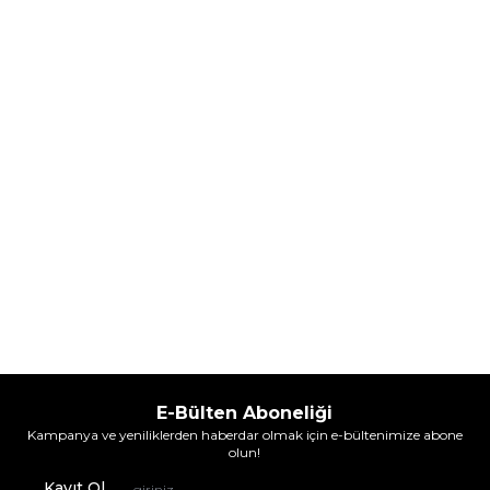
Parfüm
Parfüm
(1)
5.608,00
TL
7.098,00
TL
%
30
%
30
3.925,60
TL
4.968,60
TL
İndirim
İndirim
Sepete Ekle
Sepete Ekle
E-Bülten Aboneliği
Kampanya ve yeniliklerden haberdar olmak için e-bültenimize abone
olun!
Kayıt Ol