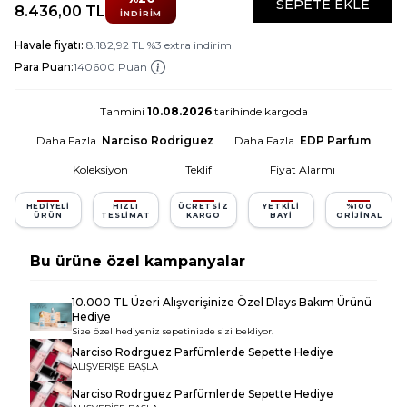
SEPETE EKLE
8.436,00
TL
İNDIRIM
Havale fiyatı:
8.182,92
TL
%
3
extra indirim
Para Puan:
140600 Puan
Tahmini
10.08.2026
tarihinde kargoda
Daha Fazla
Narciso Rodriguez
Daha Fazla
EDP Parfum
Koleksiyon
Teklif
Fiyat Alarmı
HEDIYELI
HIZLI
ÜCRETSIZ
YETKILI
%100
ÜRÜN
TESLIMAT
KARGO
BAYI
ORIJINAL
Bu ürüne özel kampanyalar
10.000 TL Üzeri Alışverişinize Özel Dlays Bakım Ürünü
Hediye
Size özel hediyeniz sepetinizde sizi bekliyor.
Narciso Rodrguez Parfümlerde Sepette Hediye
ALIŞVERİŞE BAŞLA
Narciso Rodrguez Parfümlerde Sepette Hediye