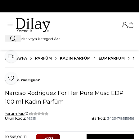
%100 Orijinal Ürün Garantisi
Giriş Ya
Sep
Ara
Paylaş
ANA SAYFA
PARFÜM
KADIN PARFÜM
EDP PARFUM
NA
Video İzle
Favoriye Ekle
Narciso Rodriguez For Her Pure Musc EDP
100 ml Kadın Parfüm
Yorum Yap
(0)
Ürün Kodu:
16215
Barkod:
3423478515956
10.545,00
TL
%
20