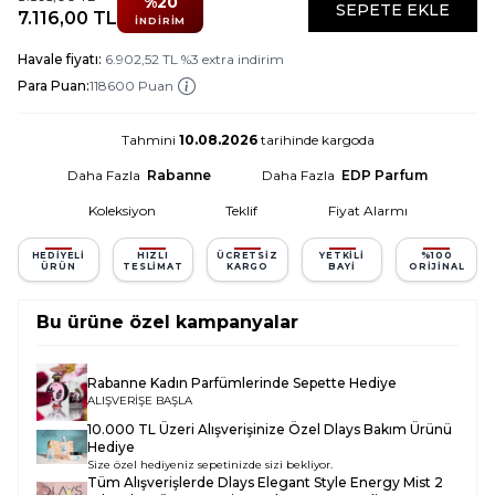
%
20
SEPETE EKLE
7.116,00
TL
İNDIRIM
Havale fiyatı:
6.902,52
TL
%
3
extra indirim
Para Puan:
118600 Puan
Tahmini
10.08.2026
tarihinde kargoda
Daha Fazla
Rabanne
Daha Fazla
EDP Parfum
Koleksiyon
Teklif
Fiyat Alarmı
HEDIYELI
HIZLI
ÜCRETSIZ
YETKILI
%100
ÜRÜN
TESLIMAT
KARGO
BAYI
ORIJINAL
Bu ürüne özel kampanyalar
Rabanne Kadın Parfümlerinde Sepette Hediye
ALIŞVERİŞE BAŞLA
10.000 TL Üzeri Alışverişinize Özel Dlays Bakım Ürünü
Hediye
Size özel hediyeniz sepetinizde sizi bekliyor.
Tüm Alışverişlerde
Dlays Elegant Style Energy Mist 2