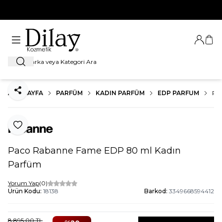
%100 Orijinal Ürün Garantisi
Giriş Ya
Sep
Ara
ANA SAYFA
PARFÜM
KADIN PARFÜM
EDP PARFUM
PA
Paylaş
Favoriye Ekle
Paco Rabanne Fame EDP 80 ml Kadın
Parfüm
Yorum Yap
(0)
Ürün Kodu:
18138
Barkod:
3349668594412
8.895,00
TL