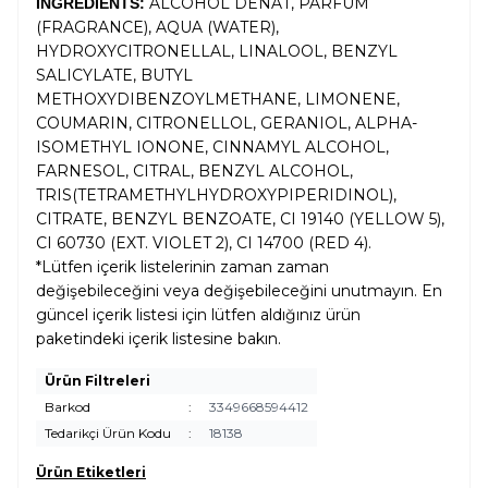
ALCOHOL DENAT, PARFUM
INGREDIENTS:
(FRAGRANCE), AQUA (WATER),
HYDROXYCITRONELLAL, LINALOOL, BENZYL
SALICYLATE, BUTYL
METHOXYDIBENZOYLMETHANE, LIMONENE,
COUMARIN, CITRONELLOL, GERANIOL, ALPHA-
ISOMETHYL IONONE, CINNAMYL ALCOHOL,
FARNESOL, CITRAL, BENZYL ALCOHOL,
TRIS(TETRAMETHYLHYDROXYPIPERIDINOL),
CITRATE, BENZYL BENZOATE, CI 19140 (YELLOW 5),
CI 60730 (EXT. VIOLET 2), CI 14700 (RED 4).
*Lütfen içerik listelerinin zaman zaman
değişebileceğini veya değişebileceğini unutmayın. En
güncel içerik listesi için lütfen aldığınız ürün
paketindeki içerik listesine bakın.
Ürün Filtreleri
Barkod
:
3349668594412
Tedarikçi Ürün Kodu
:
18138
Ürün Etiketleri