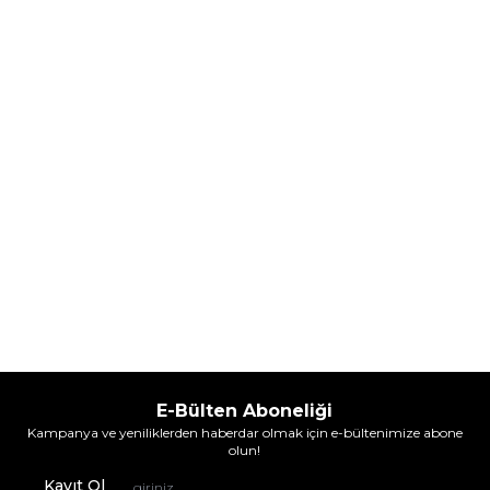
Parfüm
Parfüm
(1)
5.608,00
TL
7.098,00
TL
%
30
%
30
3.925,60
TL
4.968,60
TL
İndirim
İndirim
Sepete Ekle
Sepete Ekle
E-Bülten Aboneliği
Kampanya ve yeniliklerden haberdar olmak için e-bültenimize abone
olun!
Kayıt Ol