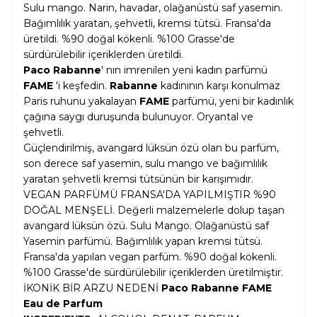
Sulu mango. Narin, havadar, olağanüstü saf yasemin.
Bağımlılık yaratan, şehvetli, kremsi tütsü. Fransa'da
üretildi. %90 doğal kökenli. %100 Grasse'de
sürdürülebilir içeriklerden üretildi.
Paco Rabanne
' nın imrenilen yeni kadın parfümü
FAME
'i keşfedin.
Rabanne
kadınının karşı konulmaz
Paris ruhunu yakalayan
FAME
parfümü, yeni bir kadınlık
çağına saygı duruşunda bulunuyor. Oryantal ve
şehvetli.
Güçlendirilmiş, avangard lüksün özü olan bu parfüm,
son derece saf yasemin, sulu mango ve bağımlılık
yaratan şehvetli kremsi tütsünün bir karışımıdır.
VEGAN PARFÜMÜ FRANSA'DA YAPILMIŞTIR %90
DOĞAL MENŞELİ. Değerli malzemelerle dolup taşan
avangard lüksün özü. Sulu Mango. Olağanüstü saf
Yasemin parfümü. Bağımlılık yapan kremsi tütsü.
Fransa'da yapılan vegan parfüm. %90 doğal kökenli.
%100 Grasse'de sürdürülebilir içeriklerden üretilmiştir.
İKONİK BİR ARZU NEDENİ
Paco Rabanne FAME
Eau de Parfum