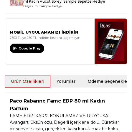
ml Kadın Vücut Spreyi Sample
Sepette Hediye
Dlays 2 ml Sample Hediye
MOBİL UYGULAMAMIZI İNDİRİN
7500 TL'ye 250 TL indirim fırsatını kaçırmayın
Google Play
Ürün Özellikleri
Yorumlar
Ödeme Seçenekleri
Paco Rabanne Fame EDP 80 ml Kadın
Parfüm
FAME EDP: KARŞI KONULAMAZ VE DUYGUSAL
Avangart lüksün özü. Değerli içeriklerle dolu. Cüretkar
bir şehvet saçan, gerçekten karşı konulamaz bir koku.