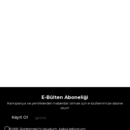
%
30
%
30
3.925,60
TL
4.968,60
TL
İndirim
İndirim
Sepete Ekle
Sepete Ekle
E-Bülten Aboneliği
Kampanya ve yeniliklerden haberdar olmak için e-bültenimize abone
olun!
Kayıt Ol
KVKK Sözleşmesi'ni
okudum, kabul ediyorum.