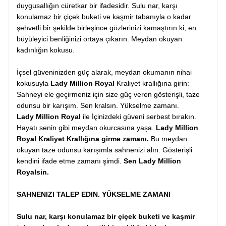
duygusallığın cüretkar bir ifadesidir. Sulu nar, karşı
konulamaz bir çiçek buketi ve kaşmir tabanıyla o kadar
şehvetli bir şekilde birleşince gözlerinizi kamaştırın ki, en
büyüleyici benliğinizi ortaya çıkarın. Meydan okuyan
kadınlığın kokusu.
İçsel güveninizden güç alarak, meydan okumanın nihai
kokusuyla
Lady Million Royal
Kraliyet krallığına girin:
Sahneyi ele geçirmeniz için size güç veren gösterişli, taze
odunsu bir karışım. Sen kralsın. Yükselme zamanı.
Lady Million Royal
ile
İçinizdeki güveni serbest bırakın.
Hayatı senin gibi meydan okurcasına yaşa.
Lady Million
Royal
Kraliyet Krallığına girme zamanı.
Bu meydan
okuyan taze odunsu karışımla sahnenizi alın. Gösterişli
kendini ifade etme zamanı şimdi.
Sen
Lady Million
Royalsin.
SAHNENIZI TALEP EDIN. YÜKSELME ZAMANI
Sulu nar, karşı konulamaz bir çiçek buketi ve kaşmir