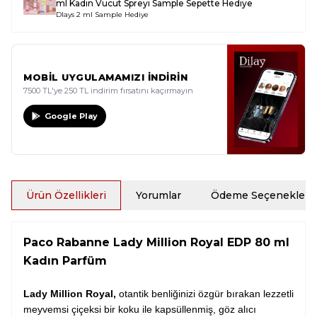
ml Kadın Vücut Spreyi Sample
Sepette Hediye
Dlays 2 ml Sample Hediye
MOBİL UYGULAMAMIZI İNDİRİN
7500 TL'ye 250 TL indirim fırsatını kaçırmayın
Google Play
Ürün Özellikleri
Yorumlar
Ödeme Seçenekleri
Paco Rabanne Lady Million Royal EDP 80 ml
Kadın Parfüm
Lady Million Royal,
otantik benliğinizi özgür bırakan lezzetli
meyvemsi çiçeksi bir koku ile kapsüllenmiş, göz alıcı