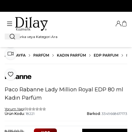
%100 Orijinal Ürün Garantisi
Giriş Ya
Sep
Ara
Paylaş
ANA SAYFA
PARFÜM
KADIN PARFÜM
EDP PARFUM
PA
Video İzle
Favoriye Ekle
Paco Rabanne Lady Million Royal EDP 80 ml
Kadın Parfüm
Yorum Yap
(0)
Ürün Kodu:
18221
Barkod:
3349668617173
8.135,00
TL