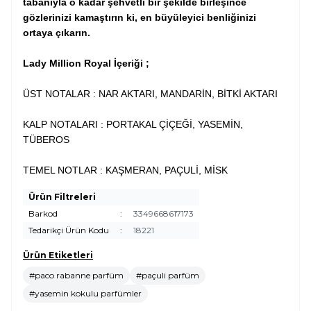
tabanıyla o kadar şehvetli bir şekilde birleşince
gözlerinizi kamaştırın ki, en büyüleyici benliğinizi
ortaya çıkarın.
Lady Million Royal
İçeriği ;
ÜST NOTALAR : NAR AKTARI, MANDARİN, BİTKİ AKTARI
KALP NOTALARI : PORTAKAL ÇİÇEĞİ, YASEMİN,
TÜBEROS
TEMEL NOTLAR : KAŞMERAN, PAÇULİ, MİSK
Ürün Filtreleri
Barkod
:
3349668617173
Tedarikçi Ürün Kodu
:
18221
Ürün Etiketleri
#paco rabanne parfüm
#paçuli parfüm
#yasemin kokulu parfümler