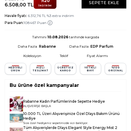
%
20
SEPETE EKLE
6.508,00
TL
İNDIRIM
Havale fiyatı:
6.312,76
TL
%
3
extra indirim
Para Puan:
108467 Puan
Tahmini
10.08.2026
tarihinde kargoda
Daha Fazla
Rabanne
Daha Fazla
EDP Parfum
Koleksiyon
Teklif
Fiyat Alarmı
HEDIYELI
HIZLI
ÜCRETSIZ
YETKILI
%100
ÜRÜN
TESLIMAT
KARGO
BAYI
ORIJINAL
Bu ürüne özel kampanyalar
Rabanne Kadın Parfümlerinde Sepette Hediye
ALIŞVERİŞE BAŞLA
10.000 TL Üzeri Alışverişinize Özel Dlays Bakım Ürünü
Hediye
Size özel hediyeniz sepetinizde sizi bekliyor.
Tüm Alışverişlerde
Dlays Elegant Style Energy Mist 2