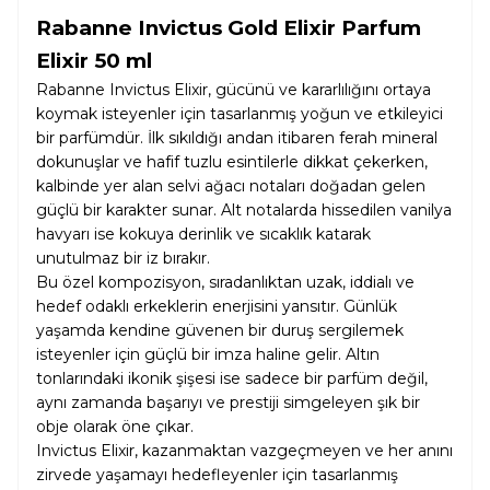
Rabanne Invictus Gold Elixir Parfum
Elixir 50 ml
Rabanne Invictus Elixir, gücünü ve kararlılığını ortaya
koymak isteyenler için tasarlanmış yoğun ve etkileyici
bir parfümdür. İlk sıkıldığı andan itibaren ferah mineral
dokunuşlar ve hafif tuzlu esintilerle dikkat çekerken,
kalbinde yer alan selvi ağacı notaları doğadan gelen
güçlü bir karakter sunar. Alt notalarda hissedilen vanilya
havyarı ise kokuya derinlik ve sıcaklık katarak
unutulmaz bir iz bırakır.
Bu özel kompozisyon, sıradanlıktan uzak, iddialı ve
hedef odaklı erkeklerin enerjisini yansıtır. Günlük
yaşamda kendine güvenen bir duruş sergilemek
isteyenler için güçlü bir imza haline gelir. Altın
tonlarındaki ikonik şişesi ise sadece bir parfüm değil,
aynı zamanda başarıyı ve prestiji simgeleyen şık bir
obje olarak öne çıkar.
Invictus Elixir, kazanmaktan vazgeçmeyen ve her anını
zirvede yaşamayı hedefleyenler için tasarlanmış