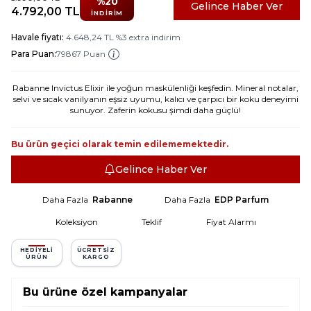
%
20
Gelince Haber Ver
4.792,00
TL
İNDIRIM
Havale fiyatı:
4.648,24
TL
%
3
extra indirim
Para Puan:
79867 Puan
Rabanne Invictus Elixir ile yoğun maskülenliği keşfedin. Mineral notalar,
selvi ve sıcak vanilyanın eşsiz uyumu, kalıcı ve çarpıcı bir koku deneyimi
sunuyor. Zaferin kokusu şimdi daha güçlü!
Bu ürün geçici olarak temin edilememektedir.
Gelince Haber Ver
Daha Fazla
Rabanne
Daha Fazla
EDP Parfum
Koleksiyon
Teklif
Fiyat Alarmı
HEDIYELI
ÜCRETSIZ
ÜRÜN
KARGO
Bu ürüne özel kampanyalar