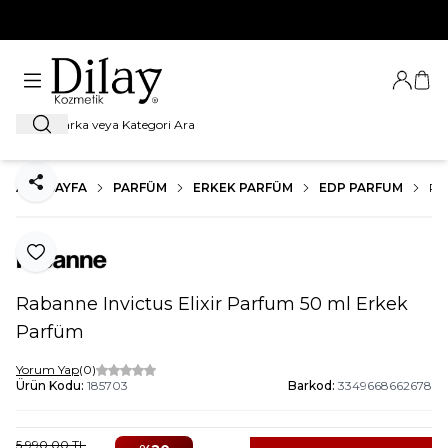
%100 Orijinal Ürün Garantisi
Giriş Ya
Sep
Ara
ANA SAYFA
PARFÜM
ERKEK PARFÜM
EDP PARFUM
RA
Paylaş
Favoriye Ekle
Rabanne Invictus Elixir Parfum 50 ml Erkek
Parfüm
Yorum Yap
(0)
Ürün Kodu:
185703
Barkod:
3349668662678
5.990,00
TL