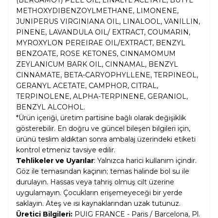
METHOXYDIBENZOYLMETHANE, LIMONENE,
JUNIPERUS VIRGINIANA OIL, LINALOOL, VANILLIN,
PINENE, LAVANDULA OIL/ EXTRACT, COUMARIN,
MYROXYLON PEREIRAE OIL/EXTRACT, BENZYL
BENZOATE, ROSE KETONES, CINNAMOMUM
ZEYLANICUM BARK OIL, CINNAMAL, BENZYL
CINNAMATE, BETA-CARYOPHYLLENE, TERPINEOL,
GERANYL ACETATE, CAMPHOR, CITRAL,
TERPINOLENE, ALPHA-TERPINENE, GERANIOL,
BENZYL ALCOHOL.
*Ürün içeriği, üretim partisine bağlı olarak değişiklik
gösterebilir. En doğru ve güncel bileşen bilgileri için,
ürünü teslim aldıktan sonra ambalaj üzerindeki etiketi
kontrol etmeniz tavsiye edilir.
Tehlikeler ve Uyarılar
: Yalnızca harici kullanım içindir.
Göz ile temasından kaçının; temas halinde bol su ile
durulayın. Hassas veya tahriş olmuş cilt üzerine
uygulamayın. Çocukların erişemeyeceği bir yerde
saklayın. Ateş ve ısı kaynaklarından uzak tutunuz.
Üretici Bilgileri:
PUIG FRANCE - Paris / Barcelona, Pl.