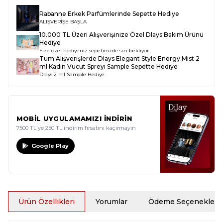
Rabanne Erkek Parfümlerinde Sepette Hediye
ALIŞVERİŞE BAŞLA
10.000 TL Üzeri Alışverişinize Özel Dlays Bakım Ürünü
Hediye
Size özel hediyeniz sepetinizde sizi bekliyor.
Tüm Alışverişlerde
Dlays Elegant Style Energy Mist 2
ml Kadın Vücut Spreyi Sample
Sepette Hediye
Dlays 2 ml Sample Hediye
MOBİL UYGULAMAMIZI İNDİRİN
7500 TL'ye 250 TL indirim fırsatını kaçırmayın
Google Play
Ürün Özellikleri
Yorumlar
Ödeme Seçenekleri