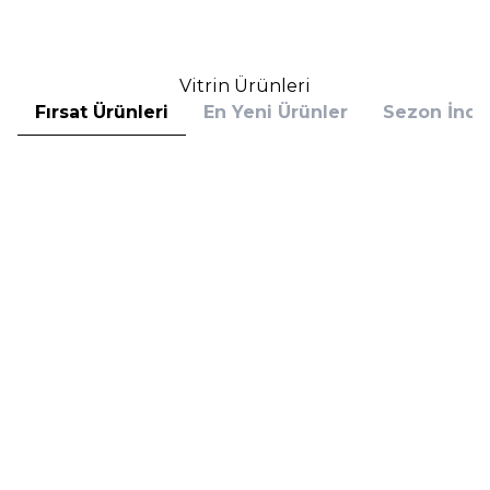
Sepete Ekle
Sepete Ekle
Vitrin Ürünleri
Fırsat Ürünleri
En Yeni Ürünler
Sezon İndir
Hugo Boss
Hugo Boss
Hugo Boss Bottled Absolu
Hugo Boss Bottled Absolu
Parfum Intense 50 ml Erkek
Parfum Intense 100 ml Erkek
Parfüm
Parfüm
(1)
5.608,00
TL
7.098,00
TL
%
30
%
30
3.925,60
TL
4.968,60
TL
İndirim
İndirim
Sepete Ekle
Sepete Ekle