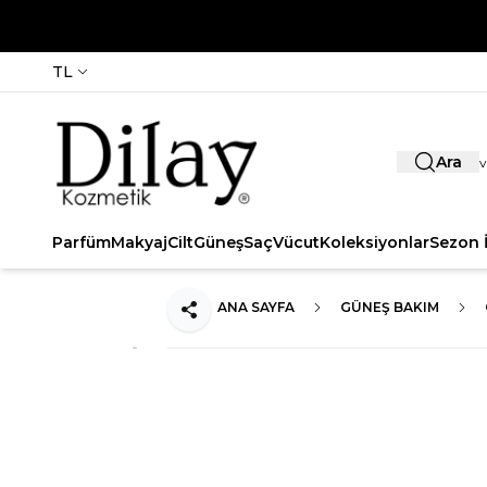
TL
Ara
Parfüm
Makyaj
Cilt
Güneş
Saç
Vücut
Koleksiyonlar
Sezon İ
ANA SAYFA
GÜNEŞ BAKIM
Paylaş