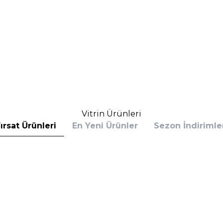
Vitrin Ürünleri
ırsat Ürünleri
En Yeni Ürünler
Sezon İndirimle
s
Calvin Klein
 Bottled Absolu Parfum Intense 100 ml
Calvin Klein Defy EDP 100 
rfüm
(1)
6.390,00
TL
%
30
,60
TL
4.153,50
TL
İndirim
Sepete Ekle
Sepete E