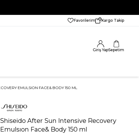
Favorilerim
Kargo Takip
Giriş Yap
Sepetim
RECOVERY EMULSION FACE& BODY 150 ML
Shiseido After Sun Intensive Recovery
Emulsıon Face& Body 150 ml