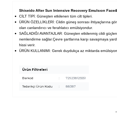
Shiseido After Sun Intensive Recovery Emulsıon Face
CİLT TİPİ: Güneşten etkilenen tüm cilt tipleri.
ÜRÜN ÖZELLİKLERİ: Cildin güneş sonrası ihtiyaçlarına göre 
olan canlandırıcı ve ferahlatıcı emülsiyondur.
SAĞLADIĞI AVANTAJLAR: Güneşten etkilenmiş cildi güçlendi
nemlendirme sağlar.Çevre şartlarına karşı savaşmaya yardı
hissi verir.
ÜRÜN KULLANIMI: Gerek duydukça az miktarda emülsiyonu
Ürün Filtreleri
Barkod
:
729238125551
Tedarikçi Ürün Kodu
:
88387