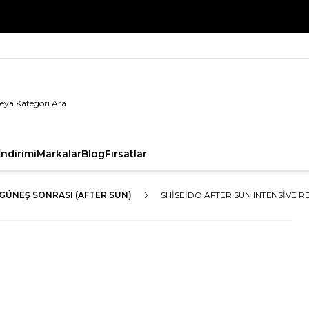
%100 Orijinal Ürün Garantisi
ndirimi
Markalar
Blog
Fırsatlar
GÜNEŞ SONRASI (AFTER SUN)
SHISEIDO AFTER SUN INTENSIVE 