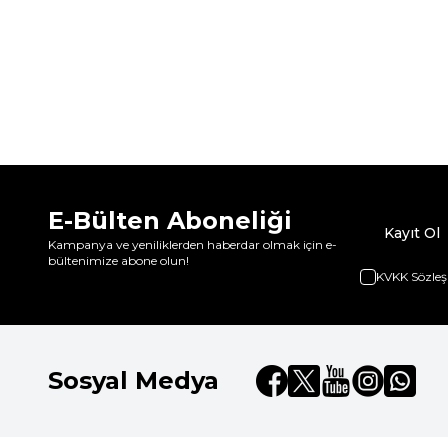
E-Bülten Aboneliği
Kayıt Ol
Kampanya ve yeniliklerden haberdar olmak için e-
bültenimize abone olun!
KVKK Sözleş
Sosyal Medya