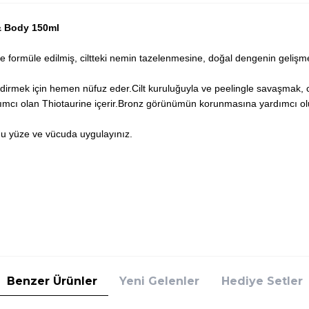
& Body 150ml
formüle edilmiş, ciltteki nemin tazelenmesine, doğal dengenin gelişme
rmek için hemen nüfuz eder.Cilt kuruluğuyla ve peelingle savaşmak, c
mcı olan Thiotaurine içerir.Bronz görünümün korunmasına yardımcı olu
 yüze ve vücuda uygulayınız.
Benzer Ürünler
Yeni Gelenler
Hediye Setler