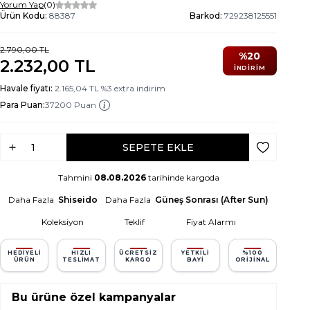
Yorum Yap
(0)
Ürün Kodu:
88387
Barkod:
729238125551
2.790,00
TL
%
20
2.232,00
TL
İNDIRIM
Havale fiyatı:
2.165,04
TL
%
3
extra indirim
Para Puan:
37200 Puan
SEPETE EKLE
Favoriye Ek
Tahmini
08.08.2026
tarihinde kargoda
Daha Fazla
Shiseido
Daha Fazla
Güneş Sonrası (After Sun)
Koleksiyon
Teklif
Fiyat Alarmı
HEDIYELI
HIZLI
ÜCRETSIZ
YETKILI
%100
ÜRÜN
TESLIMAT
KARGO
BAYI
ORIJINAL
Bu ürüne özel kampanyalar