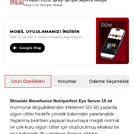
ml Kadın Vücut Spreyi Sample
Sepette Hediye
Dlays 2 ml Sample Hediye
MOBİL UYGULAMAMIZI İNDİRİN
7500 TL'ye 250 TL indirim fırsatını kaçırmayın
Google Play
Ürün Özellikleri
Yorumlar
Ödeme Seçenekleri
Shiseido Benefiance Nutriperfect Eye Serum 15 ml
Hormonal değişikliklerden etkilenen 50/ 60 yaşlarda
olgun ciltler hedefe yönelik bakımdan yararlanabilir.
Yaşlanma belirtileri yaşayan kurumaya meğilli normal
ve çok kuru olgun ciltler için oluşturulmuş eksiksiz bir
göz bakımıdır. Bu yenileyici formül, sıkılığın