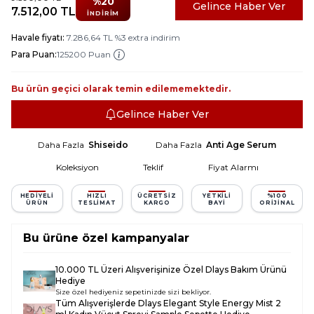
%
20
Gelince Haber Ver
7.512,00
TL
İNDIRIM
Havale fiyatı:
7.286,64
TL
%
3
extra indirim
Para Puan:
125200 Puan
Bu ürün geçici olarak temin edilememektedir.
Gelince Haber Ver
Daha Fazla
Shiseido
Daha Fazla
Anti Age Serum
Koleksiyon
Teklif
Fiyat Alarmı
HEDIYELI
HIZLI
ÜCRETSIZ
YETKILI
%100
ÜRÜN
TESLIMAT
KARGO
BAYI
ORIJINAL
Bu ürüne özel kampanyalar
10.000 TL Üzeri Alışverişinize Özel Dlays Bakım Ürünü
Hediye
Size özel hediyeniz sepetinizde sizi bekliyor.
Tüm Alışverişlerde
Dlays Elegant Style Energy Mist 2