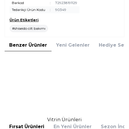
Barkod
:
729238191129
Tedarikçi Ürün Kodu
:
90349
Ürün Etiketleri
#shiseido cilt bakımı
Benzer Ürünler
Yeni Gelenler
Hediye Setl
Shiseido
Estee Lauder
Shiseido Ultimune Power
Estee Lauder Advanced Night
Infusing Concentrate 120 ml
Repair Rescue 20 ml Konsantre
Serum
Serum
(1)
14.000,00
TL
5.415,00
TL
%
20
%
25
11.200,00
TL
4.061,25
TL
İndirim
İndirim
Sepete Ekle
Sepete Ekle
Vitrin Ürünleri
Fırsat Ürünleri
En Yeni Ürünler
Sezon İndir