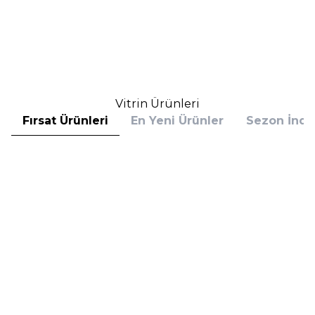
Allık Fırçası
Oval Far Aplikatörü
370,00
TL
135,00
TL
%
25
%
25
277,50
TL
101,25
TL
İndirim
İndirim
Sepete Ekle
Sepete Ekle
Vitrin Ürünleri
Fırsat Ürünleri
En Yeni Ürünler
Sezon İndir
Hugo Boss
Hugo Boss
Hugo Boss Bottled Absolu
Hugo Boss Bottled Absolu
Parfum Intense 50 ml Erkek
Parfum Intense 100 ml Erkek
Parfüm
Parfüm
(1)
5.608,00
TL
7.098,00
TL
%
30
%
30
3.925,60
TL
4.968,60
TL
İndirim
İndirim
Sepete Ekle
Sepete Ekle