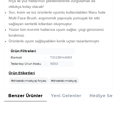
fırça ile yüz hatlarınızı şekillendirerek vurgulamak da
oldukça kolay olacak!
Sıvı, krem ve toz ürünlerle uyumlu kullanılabilen Maru fude
Multi Face Brush, ergonomik yapısıyla yumuşak bir etki
sağlayan sentetik kıllardan oluşmuştur.
Yüzün tüm kıvrımlı hatlarına uyum sağlar, çizgi görünümü
bırakmaz.
Ürünlerle uyum sağlayabilen konik uçtan tasarlanmıştır.
Ürün Filtreleri
Barkod
:
729238146983
Tedarikçi Ürün Kodu
:
16130
Ürün Etiketleri
#shiseido makyaj fırçası
#shiseido makyaj
Benzer Ürünler
Yeni Gelenler
Hediye Setl
Dlays
Dlays
Dlays Powder Blush Pudra &
Dlays Eyeshadow Applicator