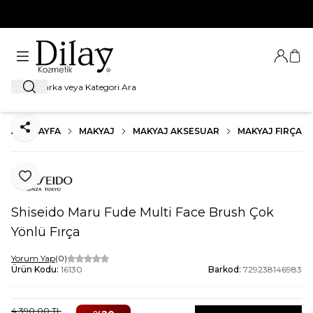
%100 Orijinal Ürün Garantisi
Giriş Ya
Sep
Ara
ANA SAYFA
MAKYAJ
MAKYAJ AKSESUAR
MAKYAJ FIRÇALA
Paylaş
Favoriye Ekle
Shiseido Maru Fude Multi Face Brush Çok
Yönlü Fırça
Yorum Yap
(0)
Ürün Kodu:
16130
Barkod:
729238146983
4.390,00
TL