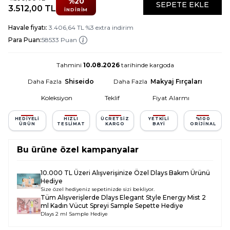
%
20
SEPETE EKLE
3.512,00
TL
İNDIRIM
Havale fiyatı:
3.406,64
TL
%
3
extra indirim
Para Puan:
58533 Puan
Tahmini
10.08.2026
tarihinde kargoda
Daha Fazla
Shiseido
Daha Fazla
Makyaj Fırçaları
Koleksiyon
Teklif
Fiyat Alarmı
HEDIYELI
HIZLI
ÜCRETSIZ
YETKILI
%100
ÜRÜN
TESLIMAT
KARGO
BAYI
ORIJINAL
Bu ürüne özel kampanyalar
10.000 TL Üzeri Alışverişinize Özel Dlays Bakım Ürünü
Hediye
Size özel hediyeniz sepetinizde sizi bekliyor.
Tüm Alışverişlerde
Dlays Elegant Style Energy Mist 2
ml Kadın Vücut Spreyi Sample
Sepette Hediye
Dlays 2 ml Sample Hediye