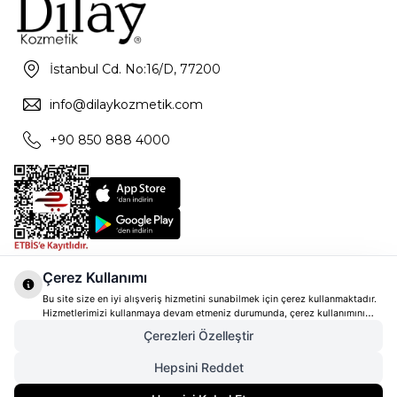
İstanbul Cd. No:16/D, 77200
info@dilaykozmetik.com
+90 850 888 4000
Çerez Kullanımı
Bu site size en iyi alışveriş hizmetini sunabilmek için çerez kullanmaktadır.
Hizmetlerimizi kullanmaya devam etmeniz durumunda, çerez kullanımını
kabul ettiğinizi varsayacağız. Çerezler hakkında daha fazla bilgi ve nasıl
Çerezleri Özelleştir
reddedeceğinizi öğrenmek için
tıklayınız
Hepsini Reddet
4.390,00
TL