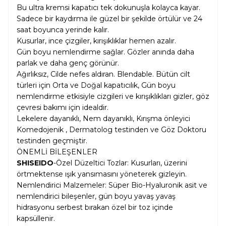
Bu ultra kremsi kapatıcı tek dokunuşla kolayca kayar.
Sadece bir kaydırma ile güzel bir şekilde örtülür ve 24
saat boyunca yerinde kalır.
Kusurlar, ince çizgiler, kırışıklıklar hemen azalır.
Gün boyu nemlendirme sağlar. Gözler anında daha
parlak ve daha genç görünür.
Ağırlıksız, Cilde nefes aldıran. Blendable. Bütün cilt
türleri için Orta ve Doğal kapatıcılık, Gün boyu
nemlendirme etkisiyle cizgileri ve kırışıklıkları gizler, göz
çevresi bakımı için idealdir.
Lekelere dayanıklı, Nem dayanıklı, Kırışma önleyici
Komedojenik , Dermatolog testinden ve Göz Doktoru
testinden geçmiştir.
ÖNEMLİ BİLEŞENLER
SHISEIDO
-Özel Düzeltici Tozlar: Kusurları, üzerini
örtmektense ışık yansımasını yöneterek gizleyin.
Nemlendirici Malzemeler: Süper Bio-Hyaluronik asit ve
nemlendirici bileşenler, gün boyu yavaş yavaş
hidrasyonu serbest bırakan özel bir toz içinde
kapsüllenir.