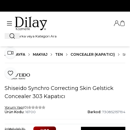
%100 Orijinal Ürün Garantisi
Giriş Ya
Sep
Ara
Paylaş
ANA SAYFA
MAKYAJ
TEN
CONCEALER (KAPATICI)
SHI
Video İzle
Favoriye Ekle
Shiseido Synchro Correcting Skin Gelstick
Concealer 303 Kapatıcı
Yorum Yap
(0)
Ürün Kodu:
16700
Barkod:
730852157194
2.980,00
TL