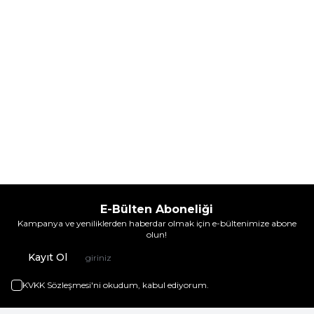
Sepete Ekle
Sepete Ekle
E-Bülten Aboneliği
Kampanya ve yeniliklerden haberdar olmak için e-bültenimize abone
olun!
Kayıt Ol
KVKK Sözleşmesi'ni
okudum, kabul ediyorum.