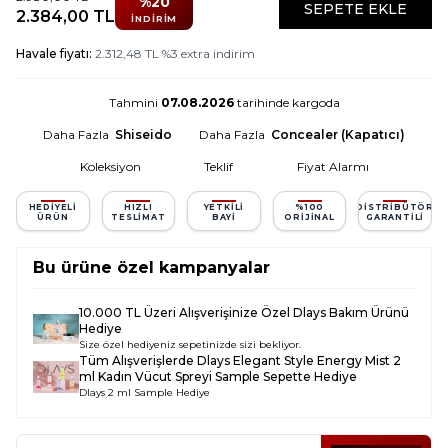
%
20
SEPETE EKLE
2.384,00
TL
İNDIRIM
Havale fiyatı:
2.312,48
TL
%
3
extra indirim
Tahmini
07.08.2026
tarihinde kargoda
Daha Fazla
Shiseido
Daha Fazla
Concealer (Kapatıcı)
Koleksiyon
Teklif
Fiyat Alarmı
HEDIYELI
HIZLI
YETKILI
%100
DISTRIBÜTÖR
ÜRÜN
TESLIMAT
BAYI
ORIJINAL
GARANTILI
Bu ürüne özel kampanyalar
10.000 TL Üzeri Alışverişinize Özel Dlays Bakım Ürünü
Hediye
Size özel hediyeniz sepetinizde sizi bekliyor.
Tüm Alışverişlerde
Dlays Elegant Style Energy Mist 2
ml Kadın Vücut Spreyi Sample
Sepette Hediye
Dlays 2 ml Sample Hediye