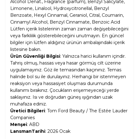
Alcohol Denat., Fragrance (parfum), Benzyl Salicylate,
Limonene, Linalool, Hydroxycitronellal, Benzyl
Benzoate, Hexyl Cinnamal, Geraniol, Citral, Coumarin,
Cinnamyl Alcohol, Benzyl Cinnamate, Benzoic Acid
Lütfen içerik listelerinin zaman zaman değişebileceğini
veya farklılık gösterebileceğini unutmayın. En güncel
bilgiler için lütfen aldığınız ürünün ambalajındaki içerik
listesine bakın.
Ürün Güvenliği Bilgisi
: Yalnızca harici kullanım içindir.
Tahriş olmuş, hassas veya hasar görmüş cilt üzerine
uygulamayınız. Göz ile temasından kaçınınız. Temas
halinde bol su ile durulayınız. Herhangi bir istenmeyen
reaksiyon veya hassasiyet oluşması durumunda
kullanımı bırakınız. Çocukların erişemeyeceği yerde
saklayınız. Isı ve doğrudan güneş ışığından uzak
muhafaza ediniz.
Üretici Bilgileri
: Tom Ford Beauty / The Estée Lauder
Companies
Menşei
: ABD
Lansman
Tarihi
: 2026 Ocak