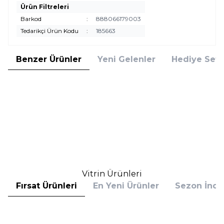
Ürün Filtreleri
Barkod
:
888066179003
Tedarikçi Ürün Kodu
:
185663
Benzer Ürünler
Yeni Gelenler
Hediye Setl
Calvin Klein
Calvin Klein
Calvin Klein CK One Deo Spray
Calvin Klein CK One Deodorant
150 ml
Stick 75 gr Unisex Deo stick
1.680,00
TL
1.365,00
TL
%
25
%
25
1.260,00
TL
1.023,75
TL
İndirim
İndirim
Sepete Ekle
Sepete Ekle
Vitrin Ürünleri
Fırsat Ürünleri
En Yeni Ürünler
Sezon İndir
Hugo Boss
Hugo Boss
Hugo Boss Bottled Absolu
Hugo Boss Bottled Absolu