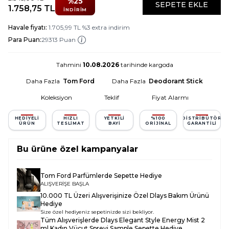
%
25
SEPETE EKLE
1.758,75
TL
İNDIRIM
Havale fiyatı:
1.705,99
TL
%
3
extra indirim
Para Puan:
29313 Puan
Tahmini
10.08.2026
tarihinde kargoda
Daha Fazla
Tom Ford
Daha Fazla
Deodorant Stick
Koleksiyon
Teklif
Fiyat Alarmı
HEDIYELI
HIZLI
YETKILI
%100
DISTRIBÜTÖR
ÜRÜN
TESLIMAT
BAYI
ORIJINAL
GARANTILI
Bu ürüne özel kampanyalar
Tom Ford Parfümlerde Sepette Hediye
ALIŞVERİŞE BAŞLA
10.000 TL Üzeri Alışverişinize Özel Dlays Bakım Ürünü
Hediye
Size özel hediyeniz sepetinizde sizi bekliyor.
Tüm Alışverişlerde
Dlays Elegant Style Energy Mist 2
ml Kadın Vücut Spreyi Sample
Sepette Hediye