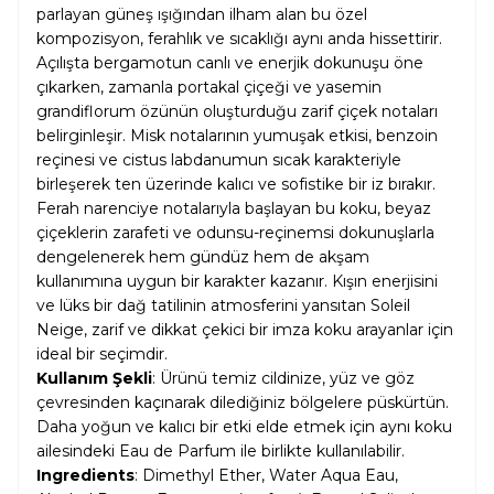
parlayan güneş ışığından ilham alan bu özel
kompozisyon, ferahlık ve sıcaklığı aynı anda hissettirir.
Açılışta bergamotun canlı ve enerjik dokunuşu öne
çıkarken, zamanla portakal çiçeği ve yasemin
grandiflorum özünün oluşturduğu zarif çiçek notaları
belirginleşir. Misk notalarının yumuşak etkisi, benzoin
reçinesi ve cistus labdanumun sıcak karakteriyle
birleşerek ten üzerinde kalıcı ve sofistike bir iz bırakır.
Ferah narenciye notalarıyla başlayan bu koku, beyaz
çiçeklerin zarafeti ve odunsu-reçinemsi dokunuşlarla
dengelenerek hem gündüz hem de akşam
kullanımına uygun bir karakter kazanır. Kışın enerjisini
ve lüks bir dağ tatilinin atmosferini yansıtan Soleil
Neige, zarif ve dikkat çekici bir imza koku arayanlar için
ideal bir seçimdir.
Kullanım Şekli
: Ürünü temiz cildinize, yüz ve göz
çevresinden kaçınarak dilediğiniz bölgelere püskürtün.
Daha yoğun ve kalıcı bir etki elde etmek için aynı koku
ailesindeki Eau de Parfum ile birlikte kullanılabilir.
Ingredients
: Dimethyl Ether, Water Aqua Eau,