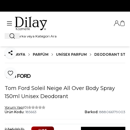
%100 Orijinal Ürün Garantisi
Giriş Ya
Sep
Ara
ANA SAYFA
PARFÜM
UNISEX PARFUM
DEODORANT STIC
Paylaş
Favoriye Ekle
Tom Ford Soleil Neige All Over Body Spray
150ml Unisex Deodorant
Yorum Yap
(0)
Ürün Kodu:
185663
Barkod:
888066179003
2.345,00
TL