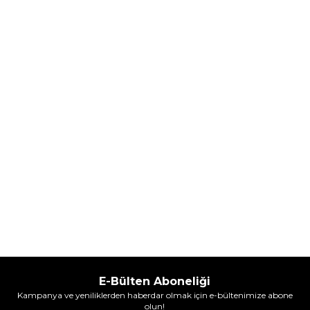
Parfum Intense 50 ml Erkek
Parfum Intense 100 ml Erkek
Parfüm
Parfüm
(1)
5.608,00
TL
7.098,00
TL
%
30
%
30
3.925,60
TL
4.968,60
TL
İndirim
İndirim
Sepete Ekle
Sepete Ekle
E-Bülten Aboneliği
Kampanya ve yeniliklerden haberdar olmak için e-bültenimize abone
olun!