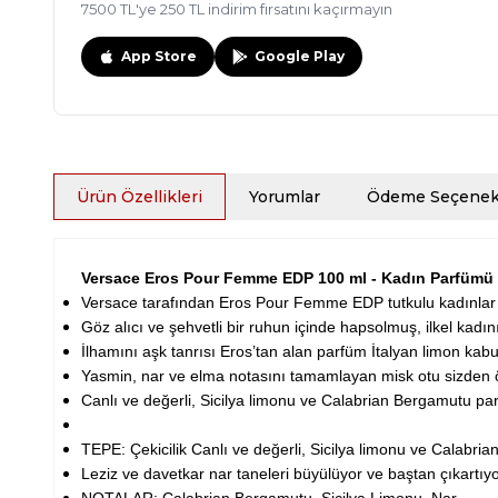
7500 TL'ye 250 TL indirim fırsatını kaçırmayın
App Store
Google Play
Ürün Özellikleri
Yorumlar
Ödeme Seçenekl
Versace Eros Pour Femme EDP 100 ml - Kadın Parfümü
Versace tarafından Eros Pour Femme EDP tutkulu kadınlar i
Göz alıcı ve şehvetli bir ruhun içinde hapsolmuş, ilkel kad
İlhamını aşk tanrısı Eros’tan alan parfüm İtalyan limon kab
Yasmin, nar ve elma notasını tamamlayan misk otu sizden
Canlı ve değerli, Sicilya limonu ve Calabrian Bergamutu parılt
TEPE: Çekicilik Canlı ve değerli, Sicilya limonu ve Calabrian 
Leziz ve davetkar nar taneleri büyülüyor ve baştan çıkartıyo