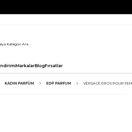
%100 Orijinal Ürün Garantisi
ndirimi
Markalar
Blog
Fırsatlar
KADIN PARFÜM
EDP PARFUM
VERSACE EROS POUR FEM