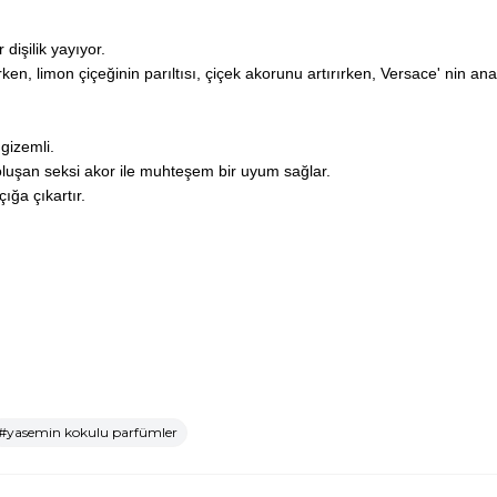
işilik yayıyor.
n, limon çiçeğinin parıltısı, çiçek akorunu artırırken, Versace' nin anav
gizemli.
oluşan seksi akor ile muhteşem bir uyum sağlar.
ığa çıkartır.
#yasemin kokulu parfümler