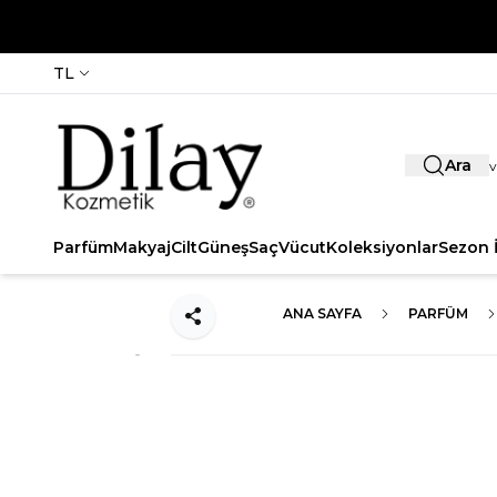
TL
Ara
Parfüm
Makyaj
Cilt
Güneş
Saç
Vücut
Koleksiyonlar
Sezon İ
ANA SAYFA
PARFÜM
Paylaş