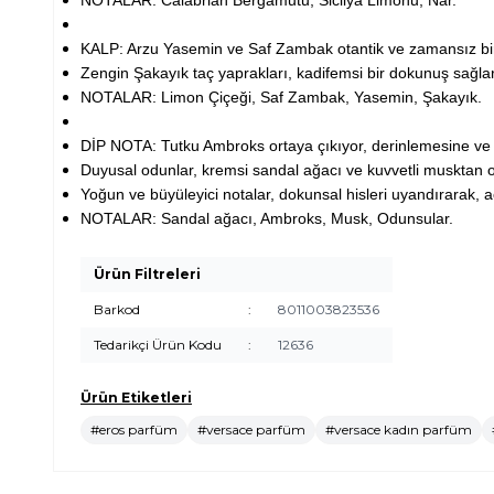
NOTALAR: Calabrian Bergamutu, Sicilya Limonu, Nar.
KALP: Arzu Yasemin ve Saf Zambak otantik ve zamansız bir d
Zengin Şakayık taç yaprakları, kadifemsi bir dokunuş sağlarke
NOTALAR: Limon Çiçeği, Saf Zambak, Yasemin, Şakayık.
DİP NOTA: Tutku Ambroks ortaya çıkıyor, derinlemesine ve 
Duyusal odunlar, kremsi sandal ağacı ve kuvvetli musktan 
Yoğun ve büyüleyici notalar, dokunsal hisleri uyandırarak, aç
NOTALAR: Sandal ağacı, Ambroks, Musk, Odunsular.
Ürün Filtreleri
Barkod
:
8011003823536
Tedarikçi Ürün Kodu
:
12636
Ürün Etiketleri
#eros parfüm
#versace parfüm
#versace kadın parfüm