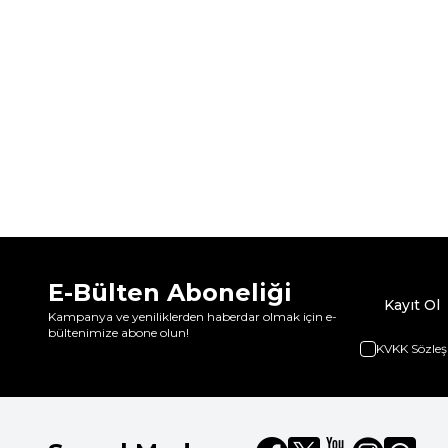
E-Bülten Aboneliği
Kayıt Ol
Kampanya ve yeniliklerden haberdar olmak için e-
bültenimize abone olun!
KVKK Sözleş