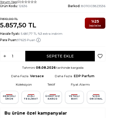
Yorum Yap
(0)
Ürün Kodu:
12636
Barkod:
8011003823536
7.810,00
TL
%
25
5.857,50
TL
İNDIRIM
Havale fiyatı:
5.681,77
TL
%
3
extra indirim
Para Puan:
97625 Puan
SEPETE EKLE
Favoriye Ek
Tahmini
08.08.2026
tarihinde kargoda
Daha Fazla
Versace
Daha Fazla
EDP Parfum
Koleksiyon
Teklif
Fiyat Alarmı
HEDIYELI
HIZLI
ÜCRETSIZ
YETKILI
%100
ÜRÜN
TESLIMAT
KARGO
BAYI
ORIJINAL
Bu ürüne özel kampanyalar