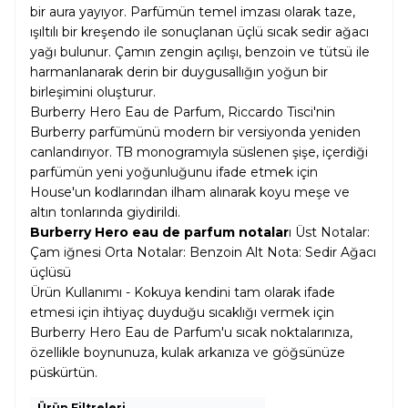
bir aura yayıyor. Parfümün temel imzası olarak taze,
ışıltılı bir kreşendo ile sonuçlanan üçlü sıcak sedir ağacı
yağı bulunur. Çamın zengin açılışı, benzoin ve tütsü ile
harmanlanarak derin bir duygusallığın yoğun bir
birleşimini oluşturur.
Burberry Hero Eau de Parfum, Riccardo Tisci'nin
Burberry parfümünü modern bir versiyonda yeniden
canlandırıyor. TB monogramıyla süslenen şişe, içerdiği
parfümün yeni yoğunluğunu ifade etmek için
House'un kodlarından ilham alınarak koyu meşe ve
altın tonlarında giydirildi.
Burberry Hero eau de parfum notalar
ı Üst Notalar:
Çam iğnesi Orta Notalar: Benzoin Alt Nota: Sedir Ağacı
üçlüsü
Ürün Kullanımı - Kokuya kendini tam olarak ifade
etmesi için ihtiyaç duyduğu sıcaklığı vermek için
Burberry Hero Eau de Parfum'u sıcak noktalarınıza,
özellikle boynunuza, kulak arkanıza ve göğsünüze
püskürtün.
Ürün Filtreleri