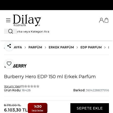
%100 Orijinal Ürün Garantisi
Giriş Ya
Sep
Ara
ANA SAYFA
PARFÜM
ERKEK PARFÜM
EDP PARFUM
BU
Paylaş
Favoriye Ekle
Burberry Hero EDP 150 ml Erkek Parfüm
Yorum Yap
(0)
Ürün Kodu:
18428
Barkod:
3614228837996
8.719,00
TL
%
30
SEPETE EKLE
6.103,30
TL
İNDIRIM