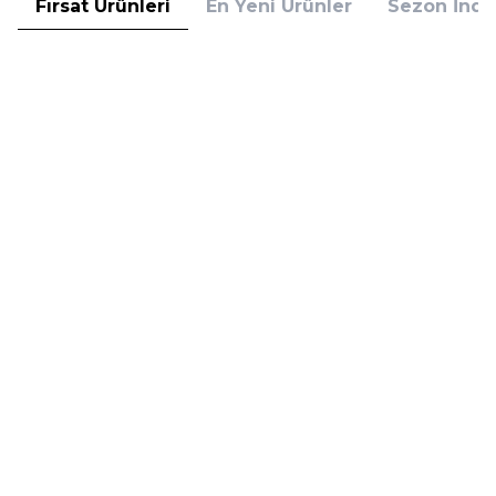
Fırsat Ürünleri
En Yeni Ürünler
Sezon İndir
Hugo Boss
Hugo Boss
Hugo Boss Bottled Absolu
Hugo Boss Bottled Absolu
Parfum Intense 50 ml Erkek
Parfum Intense 100 ml Erkek
Parfüm
Parfüm
(1)
5.608,00
TL
7.098,00
TL
%
30
%
30
3.925,60
TL
4.968,60
TL
İndirim
İndirim
Sepete Ekle
Sepete Ekle