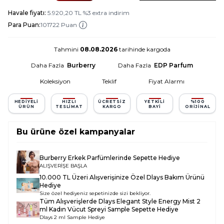
Havale fiyatı:
5.920,20
TL
%
3
extra indirim
Para Puan:
101722 Puan
Tahmini
08.08.2026
tarihinde kargoda
Daha Fazla
Burberry
Daha Fazla
EDP Parfum
Koleksiyon
Teklif
Fiyat Alarmı
HEDIYELI
HIZLI
ÜCRETSIZ
YETKILI
%100
ÜRÜN
TESLIMAT
KARGO
BAYI
ORIJINAL
Bu ürüne özel kampanyalar
Burberry Erkek Parfümlerinde Sepette Hediye
ALIŞVERİŞE BAŞLA
10.000 TL Üzeri Alışverişinize Özel Dlays Bakım Ürünü
Hediye
Size özel hediyeniz sepetinizde sizi bekliyor.
Tüm Alışverişlerde
Dlays Elegant Style Energy Mist 2
ml Kadın Vücut Spreyi Sample
Sepette Hediye
Dlays 2 ml Sample Hediye