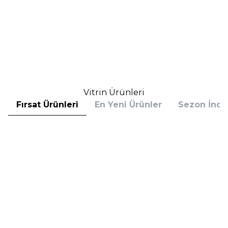
ml Erkek Parfüm
Me Magic For Him EDT 90 ml
Erkek Parfüm
(1)
(1)
5.534,00
TL
2.420,00
TL
%
30
%
25
3.873,80
TL
1.815,00
TL
İndirim
İndirim
Sepete Ekle
Sepete Ekle
Vitrin Ürünleri
Fırsat Ürünleri
En Yeni Ürünler
Sezon İndir
Hugo Boss
Hugo Boss
Hugo Boss Bottled Absolu
Hugo Boss Bottled Absolu
Parfum Intense 50 ml Erkek
Parfum Intense 100 ml Erkek
Parfüm
Parfüm
(1)
5.608,00
TL
7.098,00
TL
%
30
%
30
3.925,60
TL
4.968,60
TL
İndirim
İndirim
Sepete Ekle
Sepete Ekle