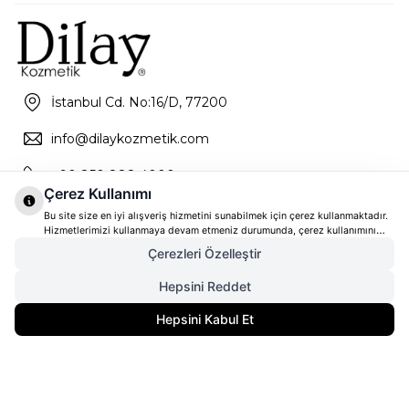
İstanbul Cd. No:16/D, 77200
info@dilaykozmetik.com
+90 850 888 4000
Çerez Kullanımı
Bu site size en iyi alışveriş hizmetini sunabilmek için çerez kullanmaktadır.
Hizmetlerimizi kullanmaya devam etmeniz durumunda, çerez kullanımını
kabul ettiğinizi varsayacağız. Çerezler hakkında daha fazla bilgi ve nasıl
Çerezleri Özelleştir
reddedeceğinizi öğrenmek için
tıklayınız
Hepsini Reddet
5.018,00
TL
Gelince Haber Ver
Hepsini Kabul Et
3.763,50
TL