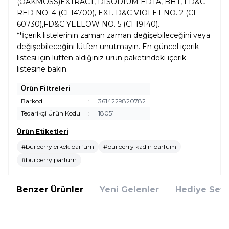
(OAKMOSS)EXTRACT, DISODIUM EDTA, BHT, FD&C
RED NO. 4 (CI 14700), EXT. D&C VIOLET NO. 2 (CI
60730),FD&C YELLOW NO. 5 (CI 19140).
**İçerik listelerinin zaman zaman değişebileceğini veya
değişebileceğini lütfen unutmayın. En güncel içerik
listesi için lütfen aldığınız ürün paketindeki içerik
listesine bakın.
Ürün Filtreleri
Barkod
:
3614229820782
Tedarikçi Ürün Kodu
:
18051
Ürün Etiketleri
#burberry erkek parfüm
#burberry kadın parfüm
#burberry parfüm
Benzer Ürünler
Yeni Gelenler
Hediye Setl
Hugo Boss
Roberto Cavalli
Hugo Boss Bottled No 6 EDT 100
Roberto Cavalli Just Cavalli Give