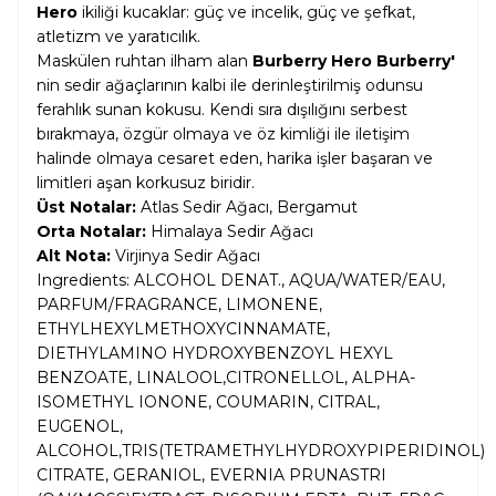
Hero
ikiliği kucaklar: güç ve incelik, güç ve şefkat,
atletizm ve yaratıcılık.
Maskülen ruhtan ilham alan
Burberry Hero Burberry'
nin sedir ağaçlarının kalbi ile derinleştirilmiş odunsu
ferahlık sunan kokusu. Kendi sıra dışılığını serbest
bırakmaya, özgür olmaya ve öz kimliği ile iletişim
halinde olmaya cesaret eden, harika işler başaran ve
limitleri aşan korkusuz biridir.
Üst Notalar:
Atlas Sedir Ağacı, Bergamut
Orta Notalar:
Himalaya Sedir Ağacı
Alt Nota:
Virjinya Sedir Ağacı
Ingredients: ALCOHOL DENAT., AQUA/WATER/EAU,
PARFUM/FRAGRANCE, LIMONENE,
ETHYLHEXYLMETHOXYCINNAMATE,
DIETHYLAMINO HYDROXYBENZOYL HEXYL
BENZOATE, LINALOOL,CITRONELLOL, ALPHA-
ISOMETHYL IONONE, COUMARIN, CITRAL,
EUGENOL,
ALCOHOL,TRIS(TETRAMETHYLHYDROXYPIPERIDINOL)
CITRATE, GERANIOL, EVERNIA PRUNASTRI