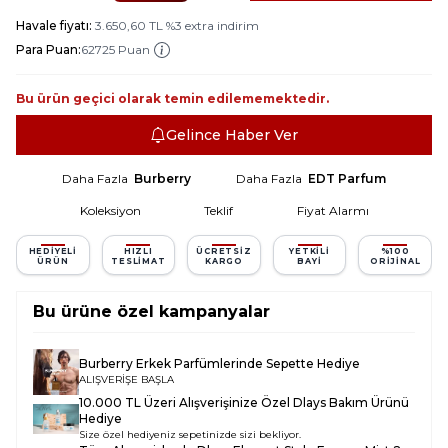
Havale fiyatı:
3.650,60
TL
%
3
extra indirim
Para Puan:
62725 Puan
Bu ürün geçici olarak temin edilememektedir.
Gelince Haber Ver
Daha Fazla
Burberry
Daha Fazla
EDT Parfum
Koleksiyon
Teklif
Fiyat Alarmı
HEDIYELI
HIZLI
ÜCRETSIZ
YETKILI
%100
ÜRÜN
TESLIMAT
KARGO
BAYI
ORIJINAL
Bu ürüne özel kampanyalar
Burberry Erkek Parfümlerinde Sepette Hediye
ALIŞVERİŞE BAŞLA
10.000 TL Üzeri Alışverişinize Özel Dlays Bakım Ürünü
Hediye
Size özel hediyeniz sepetinizde sizi bekliyor.