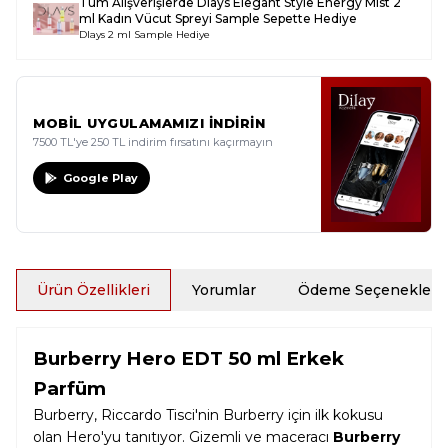
Tüm Alışverişlerde
Dlays Elegant Style Energy Mist 2
ml Kadın Vücut Spreyi Sample
Sepette Hediye
Dlays 2 ml Sample Hediye
MOBİL UYGULAMAMIZI İNDİRİN
7500 TL'ye 250 TL indirim fırsatını kaçırmayın
Google Play
Ürün Özellikleri
Yorumlar
Ödeme Seçenekleri
Burberry Hero EDT 50 ml Erkek
Parfüm
Burberry, Riccardo Tisci'nin Burberry için ilk kokusu
olan Hero'yu tanıtıyor. Gizemli ve maceracı
Burberry