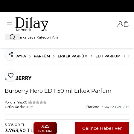
%100 Orijinal Ürün Garantisi
Giriş Ya
Sep
Ara
ANA SAYFA
PARFÜM
ERKEK PARFÜM
EDT PARFUM
BU
Paylaş
Favoriye Ekle
Burberry Hero EDT 50 ml Erkek Parfüm
Yorum Yap
(0)
Ürün Kodu:
18051
Barkod:
3614229820782
5.018,00
TL
%
25
Gelince Haber Ver
3.763,50
TL
İNDIRIM