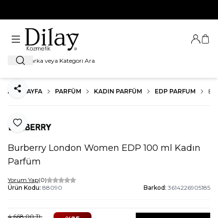
%100 Orijinal Ürün Garantisi
Giriş Ya
Sep
Ara
ANA SAYFA
PARFÜM
KADIN PARFÜM
EDP PARFUM
BU
Paylaş
Favoriye Ekle
Burberry London Women EDP 100 ml Kadın
Parfüm
Yorum Yap
(0)
Ürün Kodu:
88090
Barkod:
3614226905185
4.668,00
TL