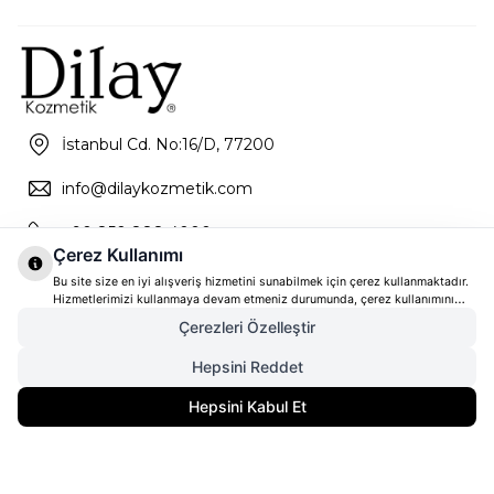
İstanbul Cd. No:16/D, 77200
info@dilaykozmetik.com
+90 850 888 4000
Çerez Kullanımı
Bu site size en iyi alışveriş hizmetini sunabilmek için çerez kullanmaktadır.
Hizmetlerimizi kullanmaya devam etmeniz durumunda, çerez kullanımını
kabul ettiğinizi varsayacağız. Çerezler hakkında daha fazla bilgi ve nasıl
Çerezleri Özelleştir
reddedeceğinizi öğrenmek için
tıklayınız
Hepsini Reddet
4.668,00
TL
SEPETE EKLE
Hepsini Kabul Et
3.501,00
TL