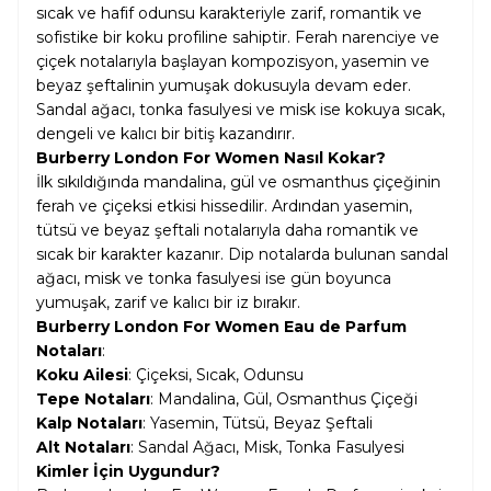
sıcak ve hafif odunsu karakteriyle zarif, romantik ve
sofistike bir koku profiline sahiptir. Ferah narenciye ve
çiçek notalarıyla başlayan kompozisyon, yasemin ve
beyaz şeftalinin yumuşak dokusuyla devam eder.
Sandal ağacı, tonka fasulyesi ve misk ise kokuya sıcak,
dengeli ve kalıcı bir bitiş kazandırır.
Burberry London For Women Nasıl Kokar?
İlk sıkıldığında mandalina, gül ve osmanthus çiçeğinin
ferah ve çiçeksi etkisi hissedilir. Ardından yasemin,
tütsü ve beyaz şeftali notalarıyla daha romantik ve
sıcak bir karakter kazanır. Dip notalarda bulunan sandal
ağacı, misk ve tonka fasulyesi ise gün boyunca
yumuşak, zarif ve kalıcı bir iz bırakır.
Burberry London For Women Eau de Parfum
Notaları
:
Koku Ailesi
: Çiçeksi, Sıcak, Odunsu
Tepe Notaları
: Mandalina, Gül, Osmanthus Çiçeği
Kalp Notaları
: Yasemin, Tütsü, Beyaz Şeftali
Alt Notaları
: Sandal Ağacı, Misk, Tonka Fasulyesi
Kimler İçin Uygundur?