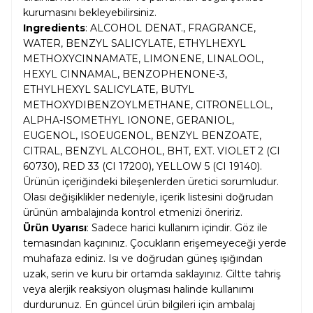
kurumasını bekleyebilirsiniz.
Ingredients
: ALCOHOL DENAT., FRAGRANCE,
WATER, BENZYL SALICYLATE, ETHYLHEXYL
METHOXYCINNAMATE, LIMONENE, LINALOOL,
HEXYL CINNAMAL, BENZOPHENONE-3,
ETHYLHEXYL SALICYLATE, BUTYL
METHOXYDIBENZOYLMETHANE, CITRONELLOL,
ALPHA-ISOMETHYL IONONE, GERANIOL,
EUGENOL, ISOEUGENOL, BENZYL BENZOATE,
CITRAL, BENZYL ALCOHOL, BHT, EXT. VIOLET 2 (CI
60730), RED 33 (CI 17200), YELLOW 5 (CI 19140).
Ürünün içeriğindeki bileşenlerden üretici sorumludur.
Olası değişiklikler nedeniyle, içerik listesini doğrudan
ürünün ambalajında kontrol etmenizi öneririz.
Ürün Uyarısı
: Sadece harici kullanım içindir. Göz ile
temasından kaçınınız. Çocukların erişemeyeceği yerde
muhafaza ediniz. Isı ve doğrudan güneş ışığından
uzak, serin ve kuru bir ortamda saklayınız. Ciltte tahriş
veya alerjik reaksiyon oluşması halinde kullanımı
durdurunuz. En güncel ürün bilgileri için ambalaj