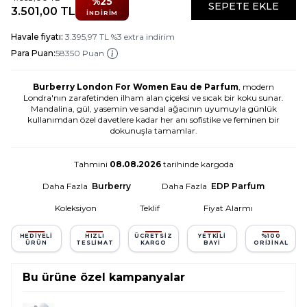
%
25
SEPETE EKLE
3.501,00
TL
İNDIRIM
Havale fiyatı:
3.395,97
TL
%
3
extra indirim
Para Puan:
58350 Puan
Burberry London For Women Eau de Parfum
, modern
Londra'nın zarafetinden ilham alan çiçeksi ve sıcak bir koku sunar.
Mandalina, gül, yasemin ve sandal ağacının uyumuyla günlük
kullanımdan özel davetlere kadar her anı sofistike ve feminen bir
dokunuşla tamamlar.
Tahmini
08.08.2026
tarihinde kargoda
Daha Fazla
Burberry
Daha Fazla
EDP Parfum
Koleksiyon
Teklif
Fiyat Alarmı
HEDIYELI
HIZLI
ÜCRETSIZ
YETKILI
%100
ÜRÜN
TESLIMAT
KARGO
BAYI
ORIJINAL
Bu ürüne özel kampanyalar