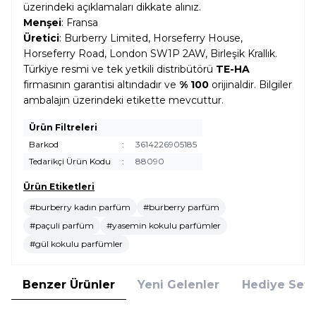
üzerindeki açıklamaları dikkate alınız.
Menşei
: Fransa
Üretici
: Burberry Limited, Horseferry House,
Horseferry Road, London SW1P 2AW, Birleşik Krallık.
Türkiye resmi ve tek yetkili distribütörü
TE-HA
firmasının garantisi altındadır ve
% 100
orijinaldir. Bilgiler
ambalajın üzerindeki etikette mevcuttur.
Ürün Filtreleri
Barkod
:
3614226905185
Tedarikçi Ürün Kodu
:
88090
Ürün Etiketleri
#burberry kadın parfüm
#burberry parfüm
#paçuli parfüm
#yasemin kokulu parfümler
#gül kokulu parfümler
Benzer Ürünler
Yeni Gelenler
Hediye Setl