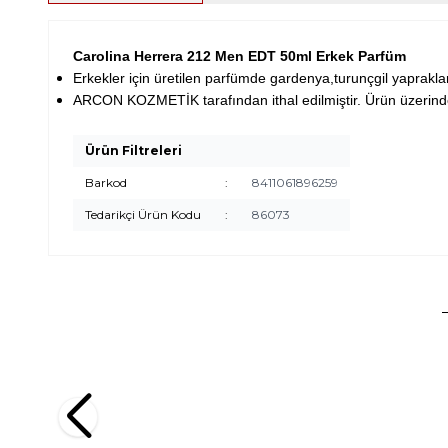
Carolina Herrera 212 Men EDT 50ml Erkek Parfüm
Erkekler için üretilen parfümde gardenya,turunçgil yapraklar
ARCON KOZMETİK tarafından ithal edilmiştir. Ürün üzerinde i
Ürün Filtreleri
Barkod
:
8411061896259
Tedarikçi Ürün Kodu
:
86073
Hugo Boss
Roberto C
Hugo Boss Bottled No 6 EDT 100 ml Erkek Parfüm
Roberto C
EDT 90 m
(1)
5.534,00
TL
2.420,00
TL
%
30
3.873,80
TL
1.815,0
İndirim