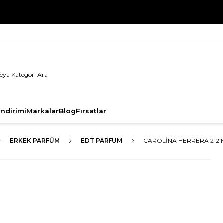
%100 Orijinal Ürün Garantisi
ndirimi
Markalar
Blog
Fırsatlar
ERKEK PARFÜM
EDT PARFUM
CAROLINA HERRERA 212 