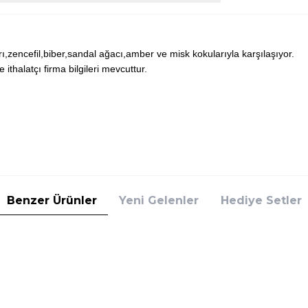
ı,zencefil,biber,sandal ağacı,amber ve misk kokularıyla karşılaşıyor.
thalatçı firma bilgileri mevcuttur.
Benzer Ürünler
Yeni Gelenler
Hediye Setler
avalli
Tommy Hilfiger
avalli Just Cavalli Give Me Magic For Him
Tommy Hilfiger Tommy New 
l Erkek Parfüm
Erkek Parfüm
(1)
(1)
2.645,00
TL
%
25
0
TL
1.983,75
TL
İndirim