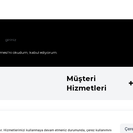
mesi'ni
okudum, kabul ediyorum.
Müşteri
Hizmetleri
Kategoriler
Koleksiyo
Parfüm
Shiseido Koz
Çere
Kadın Parfüm
Guerlain Koz
adır. Hizmetlerimizi kullanmaya devam etmeniz durumunda, çerez kullanımını