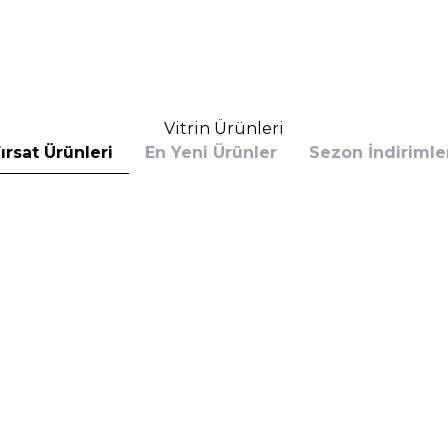
Sepete Ekle
Sepete E
Vitrin Ürünleri
ırsat Ürünleri
En Yeni Ürünler
Sezon İndirimle
s
Calvin Klein
 Bottled Absolu Parfum Intense 100 ml
Calvin Klein Defy EDP 100 
rfüm
(1)
6.390,00
TL
%
30
,60
TL
4.153,50
TL
İndirim
Sepete Ekle
Sepete E