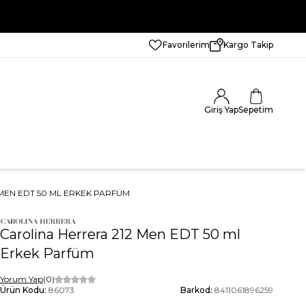
Favorilerim
Kargo Takip
Giriş Yap
Sepetim
MEN EDT 50 ML ERKEK PARFÜM
Carolina Herrera 212 Men EDT 50 ml
Erkek Parfüm
Yorum Yap
(0)
Ürün Kodu:
86073
Barkod:
8411061896259