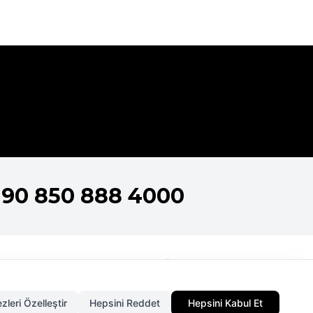
+90 850 888 4000
nlar
metik Koleksiyonları
4.750,00
TL
zleri Özelleştir
Hepsini Reddet
Hepsini Kabul Et
metik Koleksiyonları
Gelince Haber Ver