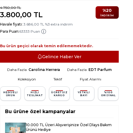
4.750,00
TL
%
20
3.800,00
TL
İNDIRIM
Havale fiyatı:
3.686,00
TL
%
3
extra indirim
Para Puan:
63333 Puan
Bu ürün geçici olarak temin edilememektedir.
Gelince Haber Ver
Daha Fazla
Carolina Herrera
Daha Fazla
EDT Parfum
Koleksiyon
Teklif
Fiyat Alarmı
HEDIYELI
HIZLI
ÜCRETSIZ
YETKILI
%100
ÜRÜN
TESLIMAT
KARGO
BAYI
ORIJINAL
Bu ürüne özel kampanyalar
10.000 TL Üzeri Alışverişinize Özel Dlays Bakım
Ürünü Hediye