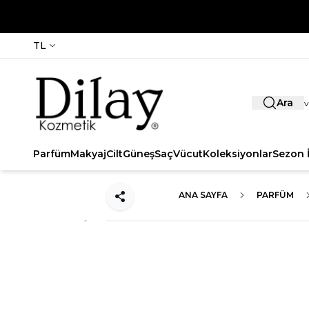
TL
Ara
Parfüm
Makyaj
Cilt
Güneş
Saç
Vücut
Koleksiyonlar
Sezon İ
ANA SAYFA
PARFÜM
Paylaş