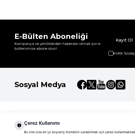
E-Bülten Aboneliği
Kayıt Ol
Kampanya ve yeniliklerden haberdar olmak için e-
bültenimize abone olun!
KVKK Sözleş
Sosyal Medya
Dilay Kozmetik
Hızlı Erişim
Hakkımızda
Anasayfa
Çerez Kullanımı
Carolina Herrera
Markalar
Markalar
Bu site size en iyi alışveriş hizmetini sunabilmek için çerez kullanmakt