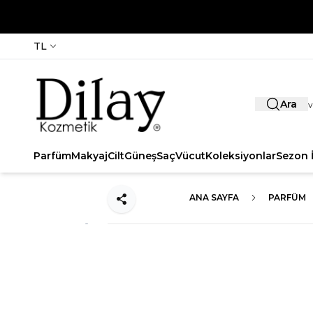
TL
Ara
Parfüm
Makyaj
Cilt
Güneş
Saç
Vücut
Koleksiyonlar
Sezon İ
ANA SAYFA
PARFÜM
Paylaş