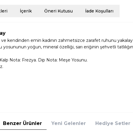
eri
İçerik
Öneri Kutusu
İade Koşulları
ay
e kendinden emin kadının zahmetsizce zarafet ruhunu yakalayan b
osununun yoğun, mineral özelliği, sarı eriğinin şehvetli tatlılığınd
i. Kalp Nota: Frezya. Dip Nota: Meşe Yosunu.
z.
Benzer Ürünler
Yeni Gelenler
Hediye Setler