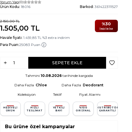
Yorum Yap
(0)
Ürün Kodu:
18016
Barkod:
3614223111527
2.150,00
TL
%
30
1.505,00
TL
İNDIRIM
Havale fiyatı:
1.459,85
TL
%
3
extra indirim
Para Puan:
25083 Puan
SEPETE EKLE
Favoriye Ek
Tahmini
10.08.2026
tarihinde kargoda
Daha Fazla
Chloe
Daha Fazla
Deodorant
Koleksiyon
Teklif
Fiyat Alarmı
HEDIYELI
HIZLI
YETKILI
%100
DISTRIBÜTÖR
ÜRÜN
TESLIMAT
BAYI
ORIJINAL
GARANTILI
Bu ürüne özel kampanyalar