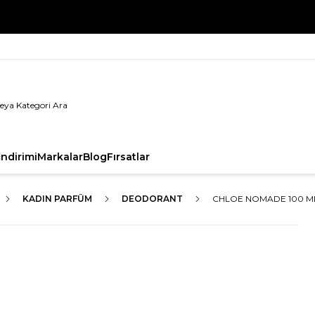
%100 Orijinal Ürün Garantisi
ndirimi
Markalar
Blog
Fırsatlar
KADIN PARFÜM
DEODORANT
CHLOE NOMADE 100 M