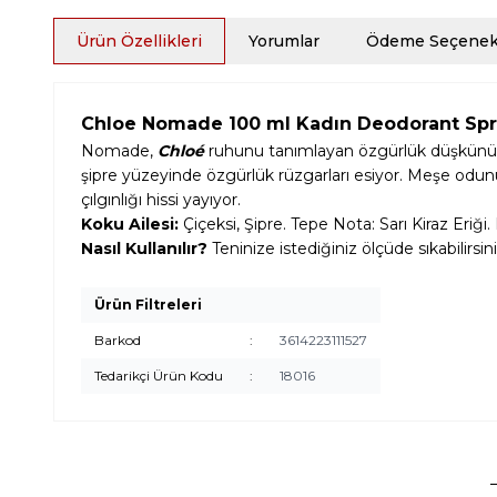
Ürün Özellikleri
Yorumlar
Ödeme Seçenekl
Chloe Nomade 100 ml Kadın Deodorant Spr
Nomade,
Chloé
ruhunu tanımlayan özgürlük düşkünü v
şipre yüzeyinde özgürlük rüzgarları esiyor. Meşe odunu y
çılgınlığı hissi yayıyor.
Koku Ailesi:
Çiçeksi, Şipre. Tepe Nota: Sarı Kiraz Eriğ
Nasıl Kullanılır?
Teninize istediğiniz ölçüde sıkabilirsini
Ürün Filtreleri
Barkod
:
3614223111527
Tedarikçi Ürün Kodu
:
18016