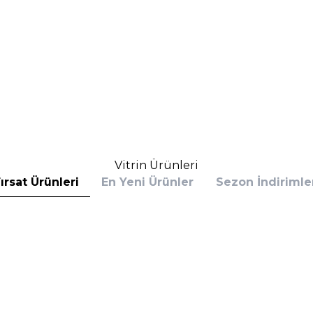
Vitrin Ürünleri
ırsat Ürünleri
En Yeni Ürünler
Sezon İndirimle
s
Calvin Klein
 Bottled Absolu Parfum Intense 100 ml
Calvin Klein Defy EDP 100 
rfüm
(1)
6.390,00
TL
%
30
,60
TL
4.153,50
TL
İndirim
Sepete Ekle
Sepete E