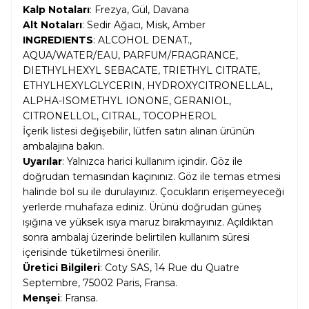
Kalp Notaları
: Frezya, Gül, Davana
Alt Notaları
: Sedir Ağacı, Misk, Amber
INGREDIENTS
: ALCOHOL DENAT.,
AQUA/WATER/EAU, PARFUM/FRAGRANCE,
DIETHYLHEXYL SEBACATE, TRIETHYL CITRATE,
ETHYLHEXYLGLYCERIN, HYDROXYCITRONELLAL,
ALPHA-ISOMETHYL IONONE, GERANIOL,
CITRONELLOL, CITRAL, TOCOPHEROL
İçerik listesi değişebilir, lütfen satın alınan ürünün
ambalajına bakın.
Uyarılar
: Yalnızca harici kullanım içindir. Göz ile
doğrudan temasından kaçınınız. Göz ile temas etmesi
halinde bol su ile durulayınız. Çocukların erişemeyeceği
yerlerde muhafaza ediniz. Ürünü doğrudan güneş
ışığına ve yüksek ısıya maruz bırakmayınız. Açıldıktan
sonra ambalaj üzerinde belirtilen kullanım süresi
içerisinde tüketilmesi önerilir.
Üretici Bilgileri
: Coty SAS, 14 Rue du Quatre
Septembre, 75002 Paris, Fransa.
Menşei
: Fransa.