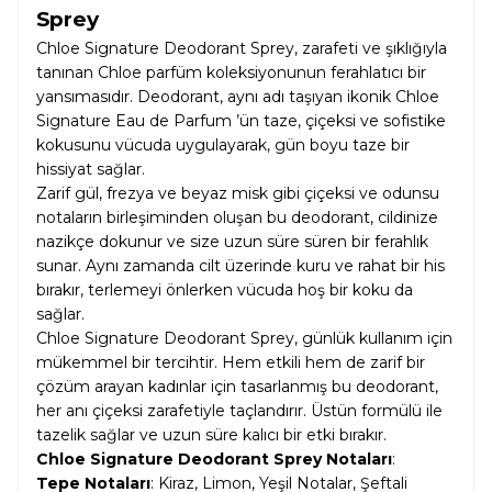
Sprey
Chloe Signature Deodorant Sprey, zarafeti ve şıklığıyla
tanınan Chloe parfüm koleksiyonunun ferahlatıcı bir
yansımasıdır. Deodorant, aynı adı taşıyan ikonik Chloe
Signature Eau de Parfum ’ün taze, çiçeksi ve sofistike
kokusunu vücuda uygulayarak, gün boyu taze bir
hissiyat sağlar.
Zarif gül, frezya ve beyaz misk gibi çiçeksi ve odunsu
notaların birleşiminden oluşan bu deodorant, cildinize
nazikçe dokunur ve size uzun süre süren bir ferahlık
sunar. Aynı zamanda cilt üzerinde kuru ve rahat bir his
bırakır, terlemeyi önlerken vücuda hoş bir koku da
sağlar.
Chloe Signature Deodorant Sprey, günlük kullanım için
mükemmel bir tercihtir. Hem etkili hem de zarif bir
çözüm arayan kadınlar için tasarlanmış bu deodorant,
her anı çiçeksi zarafetiyle taçlandırır. Üstün formülü ile
tazelik sağlar ve uzun süre kalıcı bir etki bırakır.
Chloe Signature Deodorant Sprey Notaları
:
Tepe Notaları
: Kiraz, Limon, Yeşil Notalar, Şeftali