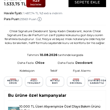
%
25
SEPETE EKLE
1.533,75
TL
İNDIRIM
Havale fiyatı:
1.487,74
TL
%
3
extra indirim
Para Puan:
25563 Puan
Chloé Signature Deodorant Sprey Kadın Deodorant, ikonik Chloé
Signature Eau de Parfum'un zarif çiçeksi kokusunu gün boyu süren
ferahlıkla buluşturur. Gül, frezya ve beyaz misk notalarıyla cilde hoş bir
koku bırakırken, hafif formülü sayesinde kuru ve konforlu bir his sağlar.
Tahmini
10.08.2026
tarihinde kargoda
Daha Fazla
Chloe
Daha Fazla
Deodorant
Koleksiyon
Teklif
Fiyat Alarmı
HEDIYELI
HIZLI
YETKILI
%100
DISTRIBÜTÖR
ÜRÜN
TESLIMAT
BAYI
ORIJINAL
GARANTILI
Bu ürüne özel kampanyalar
10.000 TL Üzeri Alışverişinize Özel Dlays Bakım Ürünü