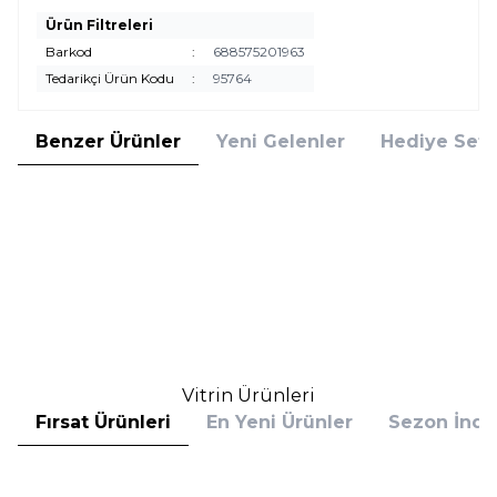
Ürün Filtreleri
Barkod
:
688575201963
Tedarikçi Ürün Kodu
:
95764
Benzer Ürünler
Yeni Gelenler
Hediye Setl
Chloe
Chloe Nomade 100 ml Kadın
Deodorant Spray
2.150,00
TL
%
25
1.612,50
TL
İndirim
Sepete Ekle
Vitrin Ürünleri
Fırsat Ürünleri
En Yeni Ürünler
Sezon İndir
Hugo Boss
Hugo Boss