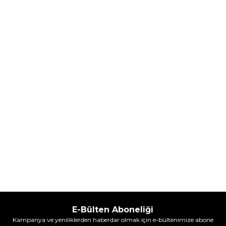
Hugo Boss Bottled Absolu
Hugo Boss Bottled Absolu
Parfum Intense 50 ml Erkek
Parfum Intense 100 ml Erkek
Parfüm
Parfüm
(1)
5.608,00
TL
7.098,00
TL
%
30
%
30
3.925,60
TL
4.968,60
TL
İndirim
İndirim
Sepete Ekle
Sepete Ekle
E-Bülten Aboneliği
Kampanya ve yeniliklerden haberdar olmak için e-bültenimize abone