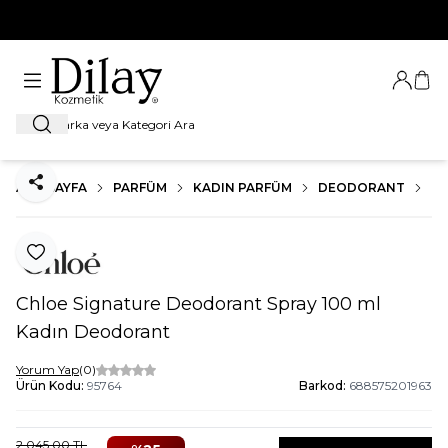
%100 Orijinal Ürün Garantisi
Giriş Ya
Sep
Ara
ANA SAYFA
PARFÜM
KADIN PARFÜM
DEODORANT
CH
Paylaş
Favoriye Ekle
Chloe Signature Deodorant Spray 100 ml
Kadın Deodorant
Yorum Yap
(0)
Ürün Kodu:
95764
Barkod:
688575201963
2.045,00
TL