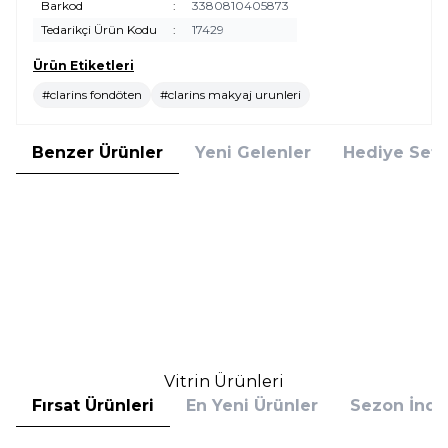
Barkod
:
3380810405873
Tedarikçi Ürün Kodu
:
17429
Ürün Etiketleri
#clarins fondöten
#clarins makyaj urunleri
Benzer Ürünler
Yeni Gelenler
Hediye Setl
Shiseido
Shiseido
Yeni
Yeni
Shiseido Synchro Skin Radiant
Shiseido Synchro Skin Radiant
Lifting Concealer 302 Kapatıcı
Lifting Concealer 301 Kapatıcı
2.980,00
TL
2.980,00
TL
%
20
%
20
2.384,00
TL
2.384,00
TL
İndirim
İndirim
Sepete Ekle
Sepete Ekle
Vitrin Ürünleri
Fırsat Ürünleri
En Yeni Ürünler
Sezon İndir