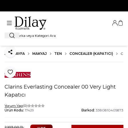
%100 Orijinal Ürün Garantisi
Giriş Ya
Sep
Ara
ANA SAYFA
MAKYAJ
TEN
CONCEALER (KAPATICI)
CLA
Paylaş
Favoriye Ekle
Clarins Everlasting Concealer 00 Very Light
Kapatıcı
Yorum Yap
(0)
Ürün Kodu:
17429
Barkod:
3380810405873
2.103,00
TL