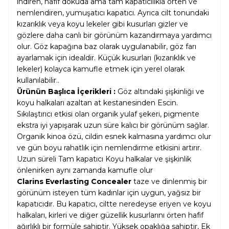
indiren, hafif dokuda ama tam kapatıcılıkla örten ve
nemlendiren, yumuşatıcı kapatıcı. Ayrıca cilt tonundaki
kızarıklık veya koyu lekeler gibi kusurları gizler ve
gözlere daha canlı bir görünüm kazandırmaya yardımcı
olur. Göz kapağına baz olarak uygulanabilir, göz farı
ayarlamak için idealdir. Küçük kusurları (kızarıklık ve
lekeler) kolayca kamufle etmek için yerel olarak
kullanılabilir..
Ürünün Başlıca İçerikleri :
Göz altındaki şişkinliği ve
koyu halkaları azaltan at kestanesinden Escin.
Sıkılaştırıcı etkisi olan organik yulaf şekeri, pigmente
ekstra iyi yapışarak uzun süre kalıcı bir görünüm sağlar.
Organik kinoa özü, cildin esnek kalmasına yardımcı olur
ve gün boyu rahatlık için nemlendirme etkisini artırır.
Uzun süreli Tam kapatıcı Koyu halkalar ve şişkinlik
önlenirken aynı zamanda kamufle olur
Clarins Everlasting Concealer
taze ve dinlenmiş bir
görünüm isteyen tüm kadınlar için uygun, yağsız bir
kapatıcıdır. Bu kapatıcı, ciltte neredeyse eriyen ve koyu
halkaları, kirleri ve diğer güzellik kusurlarını örten hafif
ağırlıklı bir formüle sahiptir. Yüksek opaklığa sahiptir, Ek