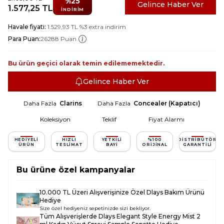
%
25
Gelince Haber Ver
1.577,25
TL
İNDIRIM
Havale fiyatı:
1.529,93
TL
%
3
extra indirim
Para Puan:
26288 Puan
Bu ürün geçici olarak temin edilememektedir.
Gelince Haber Ver
Daha Fazla
Clarins
Daha Fazla
Concealer (Kapatıcı)
Koleksiyon
Teklif
Fiyat Alarmı
HEDIYELI
HIZLI
YETKILI
%100
DISTRIBÜTÖR
ÜRÜN
TESLIMAT
BAYI
ORIJINAL
GARANTILI
Bu ürüne özel kampanyalar
10.000 TL Üzeri Alışverişinize Özel Dlays Bakım Ürünü
Hediye
Size özel hediyeniz sepetinizde sizi bekliyor.
Tüm Alışverişlerde
Dlays Elegant Style Energy Mist 2