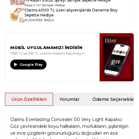
ml Kadın Vücut Spreyi Sample
Sepette Hediye
Dlays 2 ml Sample Hediye
Clarins 4000 TL üzeri alışverişlerde Deneme Boy
Sepette Hediye
ALIŞVERİŞE BAŞLA
MOBİL UYGULAMAMIZI İNDİRİN
7500 TL'ye 250 TL indirim fırsatını kaçırmayın
Google Play
Ürün Özellikleri
Yorumlar
Ödeme Seçenekleri
Clarins Everlasting Concealer 00 Very Light Kapatıcı
Göz çevresindeki koyu halkaların, morlukların, şişkinliğin
ve ince çizgilerin görünürlüğünü doğrudan en aza