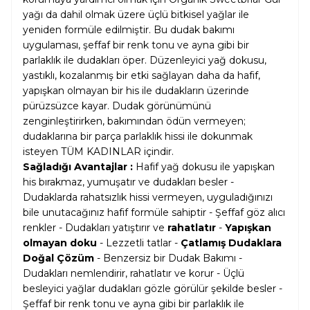
yağı da dahil olmak üzere üçlü bitkisel yağlar ile
yeniden formüle edilmiştir. Bu dudak bakımı
uygulaması, şeffaf bir renk tonu ve ayna gibi bir
parlaklık ile dudakları öper. Düzenleyici yağ dokusu,
yastıklı, kozalanmış bir etki sağlayan daha da hafif,
yapışkan olmayan bir his ile dudakların üzerinde
pürüzsüzce kayar. Dudak görünümünü
zenginleştirirken, bakımından ödün vermeyen;
dudaklarına bir parça parlaklık hissi ile dokunmak
isteyen TÜM KADINLAR içindir.
Sağladığı Avantajlar :
Hafif yağ dokusu ile yapışkan
his bırakmaz, yumuşatır ve dudakları besler -
Dudaklarda rahatsızlık hissi vermeyen, uyguladığınızı
bile unutacağınız hafif formüle sahiptir - Şeffaf göz alıcı
renkler - Dudakları yatıştırır ve
rahatlatır
-
Yapışkan
olmayan doku
- Lezzetli tatlar -
Çatlamış Dudaklara
Doğal Çözüm
- Benzersiz bir Dudak Bakımı -
Dudakları nemlendirir, rahatlatır ve korur - Üçlü
besleyici yağlar dudakları gözle görülür şekilde besler -
Şeffaf bir renk tonu ve ayna gibi bir parlaklık ile