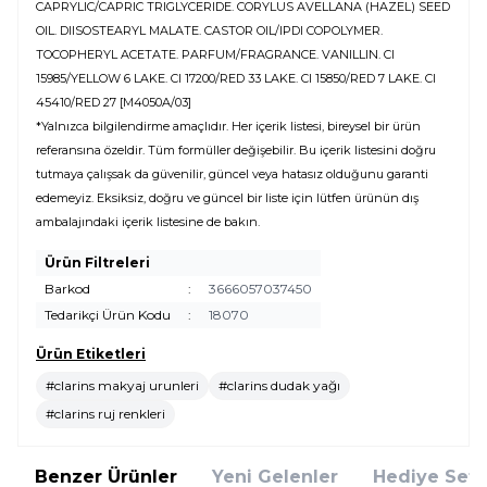
CAPRYLIC/CAPRIC TRIGLYCERIDE. CORYLUS AVELLANA (HAZEL) SEED
OIL. DIISOSTEARYL MALATE. CASTOR OIL/IPDI COPOLYMER.
TOCOPHERYL ACETATE. PARFUM/FRAGRANCE. VANILLIN. CI
15985/YELLOW 6 LAKE. CI 17200/RED 33 LAKE. CI 15850/RED 7 LAKE. CI
45410/RED 27 [M4050A/03]
*Yalnızca bilgilendirme amaçlıdır. Her içerik listesi, bireysel bir ürün
referansına özeldir. Tüm formüller değişebilir. Bu içerik listesini doğru
tutmaya çalışsak da güvenilir, güncel veya hatasız olduğunu garanti
edemeyiz. Eksiksiz, doğru ve güncel bir liste için lütfen ürünün dış
ambalajındaki içerik listesine de bakın.
Ürün Filtreleri
Barkod
:
3666057037450
Tedarikçi Ürün Kodu
:
18070
Ürün Etiketleri
#clarins makyaj urunleri
#clarins dudak yağı
#clarins ruj renkleri
Benzer Ürünler
Yeni Gelenler
Hediye Setl