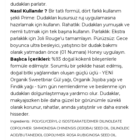
dudakları parlatır.
Nasıl Kullanılır ?
Bir tatlı formül, dört farklı kullanım
şekli Prime: Dudakları kusursuz ruj uygulamasına
hazırlamak için kullanın. Rahatlık: Dudakları yumuşak ve
nemli tutmak için tek başına kullanın. Parlaklık: Ekstra
parlaklık için Joli Rouge'u tamamlayın. Pürüzsüz: Gece
boyunca ultra besleyici, yatıştırıcı bir dudak bakımı
olarak yatmadan önce (01 Numara) Honey uygulayın.
Başlıca İçerikleri:
%93 doğal kökenli bileşenlerle
formüle edilmiştir. Sorumlu bir şekilde hasat edilmiş,
doğal bitki yağlarından oluşan güçlü üçlü - YENİ
Organik Sweetbriar Gül yağı, Organik Jojoba yağı ve
Fındık yağı - tüm gün nemlendirme ve beslenme için
dudakları dolgunlaştırmaya yardımcı olur. Dudaklar,
makyajsızken bile daha güzel bir görünümle sürekli
olarak korunur, rahatlar, anında yatıştırılır ve daha esnek
hisseder.
Ingredients : POLYGLYCERYL-2 ISOSTEARATE/DIMER DILINOLEATE
COPOLYMER. SIMMONDSIA CHINENSIS (JOJOBA) SEED OIL. DILINOLEIC
ACID/BUTANEDIOL COPOLYMER. ROSA RUBIGINOSA SEED OIL.