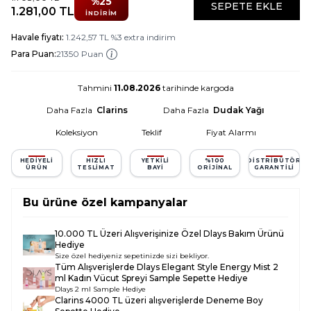
%
25
SEPETE EKLE
1.281,00
TL
İNDIRIM
Havale fiyatı:
1.242,57
TL
%
3
extra indirim
Para Puan:
21350 Puan
Tahmini
11.08.2026
tarihinde kargoda
Daha Fazla
Clarins
Daha Fazla
Dudak Yağı
Koleksiyon
Teklif
Fiyat Alarmı
HEDIYELI
HIZLI
YETKILI
%100
DISTRIBÜTÖR
ÜRÜN
TESLIMAT
BAYI
ORIJINAL
GARANTILI
Bu ürüne özel kampanyalar
10.000 TL Üzeri Alışverişinize Özel Dlays Bakım Ürünü
Hediye
Size özel hediyeniz sepetinizde sizi bekliyor.
Tüm Alışverişlerde
Dlays Elegant Style Energy Mist 2
ml Kadın Vücut Spreyi Sample
Sepette Hediye
Dlays 2 ml Sample Hediye
Clarins 4000 TL üzeri alışverişlerde Deneme Boy