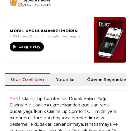
Sepette Hediye
ALIŞVERİŞE BAŞLA
MOBİL UYGULAMAMIZI İNDİRİN
7500 TL'ye 250 TL indirim fırsatını kaçırmayın
Google Play
Ürün Özellikleri
Yorumlar
Ödeme Seçenekleri
YENİ
Clarins Lip Comfort Oil Dudak Bakım Yağı
Clarins'in cilt bakımı uzmanlığından güç alan renkli
dudak yağı. İkonik Clarins Lip Comfort Oil' imizin yeni
bir dönemi, tüm gün boyunca nemlendirme ve
besleme ile dudakları canlandırmaya, rahatlatmaya ve
korumaya yardımcı olmak için Organik Sweetbriar Gül