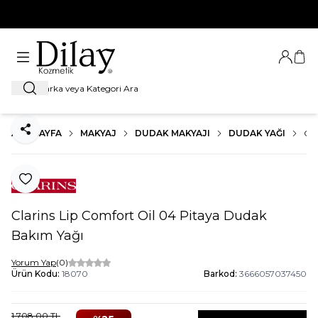
%100 Orijinal Ürün Garantisi
Giriş Ya
Sep
Ara
ANA SAYFA
MAKYAJ
DUDAK MAKYAJI
DUDAK YAĞI
CL
Paylaş
Favoriye Ekle
Clarins Lip Comfort Oil 04 Pitaya Dudak
Bakım Yağı
Yorum Yap
(0)
Ürün Kodu:
18070
Barkod:
3666057037450
1.708,00
TL