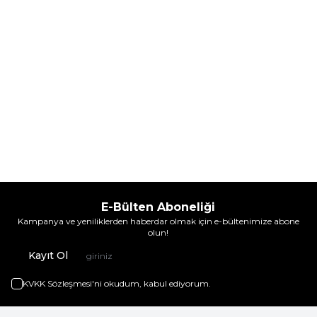
Sepete Ekle
Sepete Ekle
E-Bülten Aboneliği
Kampanya ve yeniliklerden haberdar olmak için e-bültenimize abone
olun!
Kayıt Ol
KVKK Sözleşmesi'ni
okudum, kabul ediyorum.