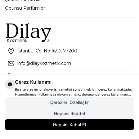
Odunsu Parfümler
İstanbul Cd. No:16/D, 77200
info@dilaykozmetik.com
+90 850 888 4000
Çerez Kullanımı
Bu site size en iyi alışveriş hizmetini sunabilmek için çerez kullanmaktadır.
Hizmetlerimizi kullanmaya devam etmeniz durumunda, çerez kullanımını
kabul ettiğinizi varsayacağız. Çerezler hakkında daha fazla bilgi ve nasıl
Çerezleri Özelleştir
reddedeceğinizi öğrenmek için
tıklayınız
Hepsini Reddet
1.708,00
TL
SEPETE EKLE
Hepsini Kabul Et
1.281,00
TL