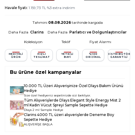
Havale fiyatı:
1.159,73
TL
%
3
extra indirim
Tahmini
08.08.2026
tarihinde kargoda
Daha Fazla
Clarins
Daha Fazla
Parlatıcı ve Dolgunlaştırıcılar
Koleksiyon
Teklif
Fiyat Alarmı
HEDIYELI
HIZLI
YETKILI
%100
DISTRIBÜTÖR
ÜRÜN
TESLIMAT
BAYI
ORIJINAL
GARANTILI
Bu ürüne özel kampanyalar
10.000 TL Üzeri Alışverişinize Özel Dlays Bakım Ürünü
Hediye
Size özel hediyeniz sepetinizde sizi bekliyor.
Tüm Alışverişlerde
Dlays Elegant Style Energy Mist 2
ml Kadın Vücut Spreyi Sample
Sepette Hediye
Dlays 2 ml Sample Hediye
Clarins 4000 TL üzeri alışverişlerde Deneme Boy
Sepette Hediye
ALIŞVERİŞE BAŞLA