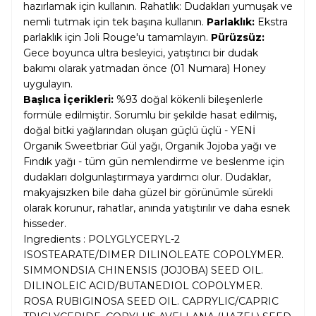
hazırlamak için kullanın. Rahatlık: Dudakları yumuşak ve
nemli tutmak için tek başına kullanın.
Parlaklık:
Ekstra
parlaklık için Joli Rouge'u tamamlayın.
Pürüzsüz:
Gece boyunca ultra besleyici, yatıştırıcı bir dudak
bakımı olarak yatmadan önce (01 Numara) Honey
uygulayın.
Başlıca İçerikleri:
%93 doğal kökenli bileşenlerle
formüle edilmiştir. Sorumlu bir şekilde hasat edilmiş,
doğal bitki yağlarından oluşan güçlü üçlü - YENİ
Organik Sweetbriar Gül yağı, Organik Jojoba yağı ve
Fındık yağı - tüm gün nemlendirme ve beslenme için
dudakları dolgunlaştırmaya yardımcı olur. Dudaklar,
makyajsızken bile daha güzel bir görünümle sürekli
olarak korunur, rahatlar, anında yatıştırılır ve daha esnek
hisseder.
Ingredients : POLYGLYCERYL-2
ISOSTEARATE/DIMER DILINOLEATE COPOLYMER.
SIMMONDSIA CHINENSIS (JOJOBA) SEED OIL.
DILINOLEIC ACID/BUTANEDIOL COPOLYMER.
ROSA RUBIGINOSA SEED OIL. CAPRYLIC/CAPRIC