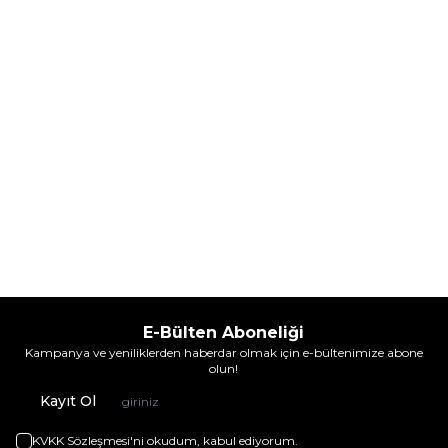
3.925,60
TL
4.968,60
TL
İndirim
İndirim
Sepete Ekle
Sepete Ekle
E-Bülten Aboneliği
Kampanya ve yeniliklerden haberdar olmak için e-bültenimize abone
olun!
Kayıt Ol
KVKK Sözleşmesi'ni
okudum, kabul ediyorum.