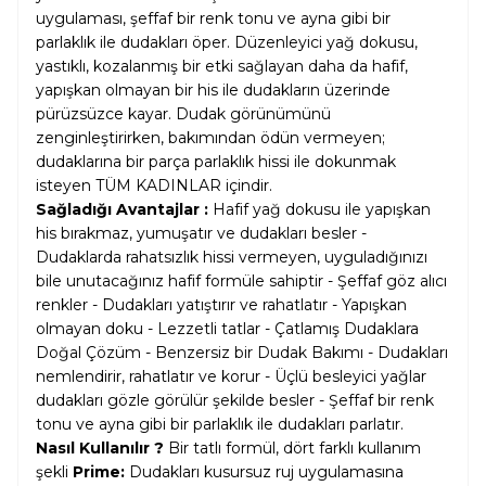
uygulaması, şeffaf bir renk tonu ve ayna gibi bir
parlaklık ile dudakları öper. Düzenleyici yağ dokusu,
yastıklı, kozalanmış bir etki sağlayan daha da hafif,
yapışkan olmayan bir his ile dudakların üzerinde
pürüzsüzce kayar. Dudak görünümünü
zenginleştirirken, bakımından ödün vermeyen;
dudaklarına bir parça parlaklık hissi ile dokunmak
isteyen TÜM KADINLAR içindir.
Sağladığı Avantajlar :
Hafif yağ dokusu ile yapışkan
his bırakmaz, yumuşatır ve dudakları besler -
Dudaklarda rahatsızlık hissi vermeyen, uyguladığınızı
bile unutacağınız hafif formüle sahiptir - Şeffaf göz alıcı
renkler - Dudakları yatıştırır ve rahatlatır - Yapışkan
olmayan doku - Lezzetli tatlar - Çatlamış Dudaklara
Doğal Çözüm - Benzersiz bir Dudak Bakımı - Dudakları
nemlendirir, rahatlatır ve korur - Üçlü besleyici yağlar
dudakları gözle görülür şekilde besler - Şeffaf bir renk
tonu ve ayna gibi bir parlaklık ile dudakları parlatır.
Nasıl Kullanılır ?
Bir tatlı formül, dört farklı kullanım
şekli
Prime:
Dudakları kusursuz ruj uygulamasına