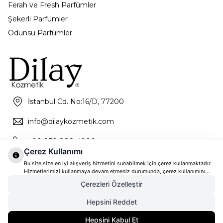
Ferah ve Fresh Parfümler
Şekerli Parfümler
Odunsu Parfümler
İstanbul Cd. No:16/D, 77200
info@dilaykozmetik.com
+90 850 888 4000
Çerez Kullanımı
Bu site size en iyi alışveriş hizmetini sunabilmek için çerez kullanmaktadır.
Hizmetlerimizi kullanmaya devam etmeniz durumunda, çerez kullanımını
kabul ettiğinizi varsayacağız. Çerezler hakkında daha fazla bilgi ve nasıl
Çerezleri Özelleştir
reddedeceğinizi öğrenmek için
tıklayınız
Hepsini Reddet
1.708,00
TL
SEPETE EKLE
Hepsini Kabul Et