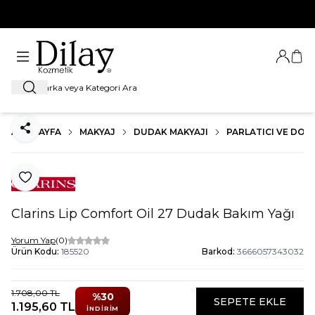
%100 Orijinal Ürün Garantisi
Giriş Ya
Sep
Ara
ANA SAYFA
MAKYAJ
DUDAK MAKYAJI
PARLATICI VE DOL
Paylaş
Favoriye Ekle
Clarins Lip Comfort Oil 27 Dudak Bakım Yağı
Yorum Yap
(0)
Ürün Kodu:
185520
Barkod:
3666057343032
1.708,00
TL
%
30
SEPETE EKLE
1.195,60
TL
İNDIRIM