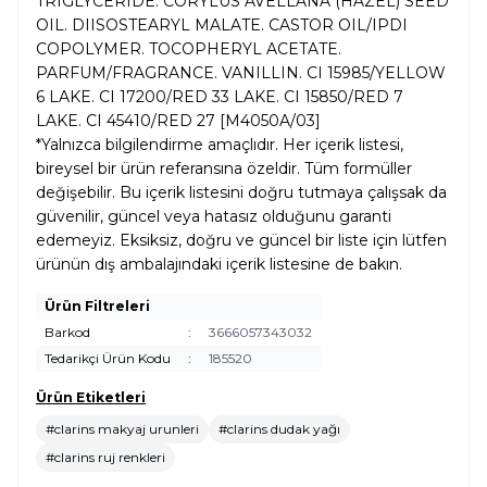
TRIGLYCERIDE. CORYLUS AVELLANA (HAZEL) SEED
OIL. DIISOSTEARYL MALATE. CASTOR OIL/IPDI
COPOLYMER. TOCOPHERYL ACETATE.
PARFUM/FRAGRANCE. VANILLIN. CI 15985/YELLOW
6 LAKE. CI 17200/RED 33 LAKE. CI 15850/RED 7
LAKE. CI 45410/RED 27 [M4050A/03]
*Yalnızca bilgilendirme amaçlıdır. Her içerik listesi,
bireysel bir ürün referansına özeldir. Tüm formüller
değişebilir. Bu içerik listesini doğru tutmaya çalışsak da
güvenilir, güncel veya hatasız olduğunu garanti
edemeyiz. Eksiksiz, doğru ve güncel bir liste için lütfen
ürünün dış ambalajındaki içerik listesine de bakın.
Ürün Filtreleri
Barkod
:
3666057343032
Tedarikçi Ürün Kodu
:
185520
Ürün Etiketleri
#clarins makyaj urunleri
#clarins dudak yağı
#clarins ruj renkleri