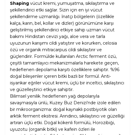
Shaping
vücut kremi, yumuşatma, sıkılaştırma ve
şekillendirici etki sağlar. Sizin için en iyi vücut
şekillendirme uzmanlığı. İnatçı bölgelerin (özellikle
kalça, karın, bel, kollar ve dizler) görünümüne karşı
geliştirilmiş şekillendirici etkiye sahip uzman vücut
bakımı Hindistan cevizi yağı, aloe vera ve tarla
uyuzunun karışımı cildi yatıştırır ve korurken, celosia
özü ve organik mitracarpus cildi sıkılaştırır ve
güçlendirir. Formülde kullanılan Arctic ferment özü,
çeşitli tamamlayıcı mekanizmalarla harekete geçen,
hedeflenen depolama karşıtı özelliklere sahiptir. %96
doğal bileşenler içeren bitki bazlı bir formül. Anti-
isyankar eğriler vücut kremi, üçlü bir inceltici, sıkılaştırıcı
ve güzelleştirici etkiye sahiptir.
Bilimsel yenilik. hedeflenen yağ depolarıyla
savaşmasıyla ünlü, Kuzey Buz Denizi'nde izole edilen
bir mikroorganizma: doğal kaynaklı postbiyotik olan
arktik ferment ekstresi. Arındırıcı, sıkılaştırıcı ve güzelliği
artıran üçlü etki. Doğal kökenli formülü, Horozibiği,
uyuzotu (organik bitki) ve kafein özleri ile