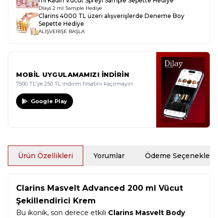
ml Kadın Vücut Spreyi Sample
Sepette Hediye
Dlays 2 ml Sample Hediye
Clarins 4000 TL üzeri alışverişlerde Deneme Boy
Sepette Hediye
ALIŞVERİŞE BAŞLA
MOBİL UYGULAMAMIZI İNDİRİN
7500 TL'ye 250 TL indirim fırsatını kaçırmayın
Google Play
Ürün Özellikleri
Yorumlar
Ödeme Seçenekleri
Clarins Masvelt Advanced 200 ml Vücut
Şekillendirici Krem
Bu ikonik, son derece etkili
Clarins Masvelt Body