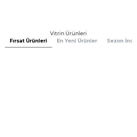
3.281,25
TL
4.478,25
TL
İndirim
İndirim
Sepete Ekle
Sepete Ekle
Vitrin Ürünleri
Fırsat Ürünleri
En Yeni Ürünler
Sezon İndir
Hugo Boss
Hugo Boss
Hugo Boss Bottled Absolu
Hugo Boss Bottled Absolu
Parfum Intense 50 ml Erkek
Parfum Intense 100 ml Erkek
Parfüm
Parfüm
(1)
5.608,00
TL
7.098,00
TL
%
30
%
30
3.925,60
TL
4.968,60
TL
İndirim
İndirim
Sepete Ekle
Sepete Ekle