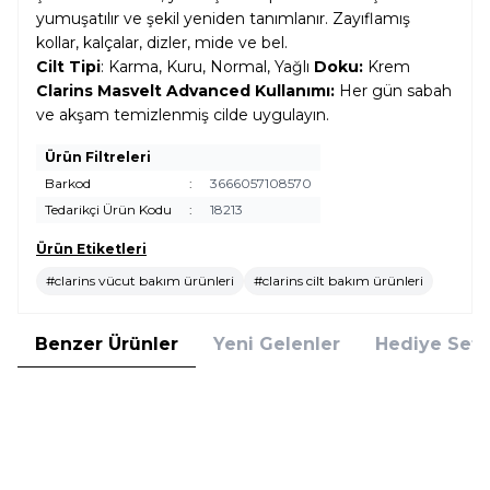
yumuşatılır ve şekil yeniden tanımlanır. Zayıflamış
kollar, kalçalar, dizler, mide ve bel.
Cilt Tipi
: Karma, Kuru, Normal, Yağlı
Doku:
Krem
Clarins Masvelt Advanced Kullanımı:
Her gün sabah
ve akşam temizlenmiş cilde uygulayın.
Ürün Filtreleri
Barkod
:
3666057108570
Tedarikçi Ürün Kodu
:
18213
Ürün Etiketleri
#clarins vücut bakım ürünleri
#clarins cilt bakım ürünleri
Benzer Ürünler
Yeni Gelenler
Hediye Setl
Clarins
Clarins
Clarins Body Fit Active 200 ml
Clarins Multi-Intensive Süper
Selülit Kremi
Onarıcı 200 ml Karın ve Bel
Balsamı
4.375,00
TL
5.971,00
TL
%
25
%
25