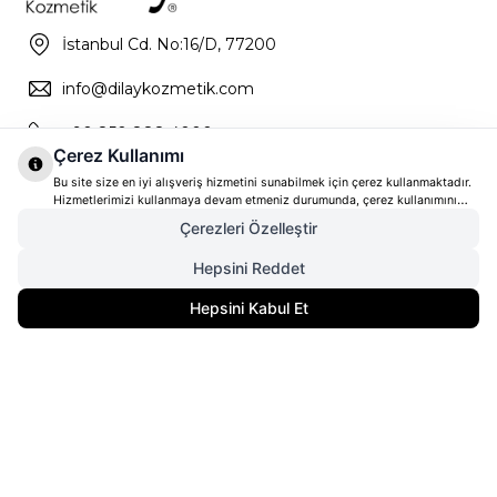
İstanbul Cd. No:16/D, 77200
info@dilaykozmetik.com
+90 850 888 4000
Çerez Kullanımı
Bu site size en iyi alışveriş hizmetini sunabilmek için çerez kullanmaktadır.
Hizmetlerimizi kullanmaya devam etmeniz durumunda, çerez kullanımını
kabul ettiğinizi varsayacağız. Çerezler hakkında daha fazla bilgi ve nasıl
Çerezleri Özelleştir
reddedeceğinizi öğrenmek için
tıklayınız
Hepsini Reddet
4.330,00
TL
Gelince Haber Ver
Hepsini Kabul Et
3.247,50
TL