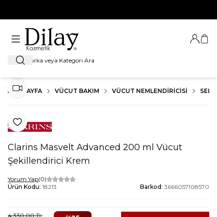
%100 Orijinal Ürün Garantisi
Giriş Ya
Sep
Ara
Paylaş
ANA SAYFA
VÜCUT BAKIM
VÜCUT NEMLENDIRICISI
SELÜL
Video İzle
Favoriye Ekle
Clarins Masvelt Advanced 200 ml Vücut
Şekillendirici Krem
Yorum Yap
(0)
Ürün Kodu:
18213
Barkod:
3666057108570
4.330,00
TL