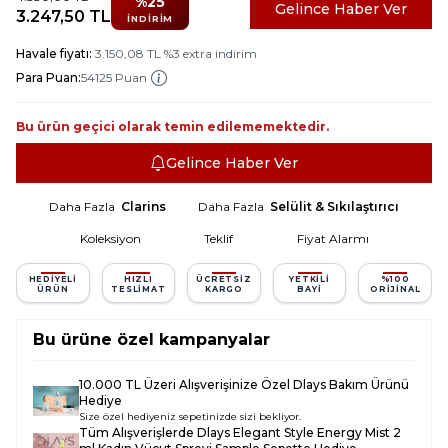
%
25
Gelince Haber Ver
3.247,50
TL
İNDIRIM
Havale fiyatı:
3.150,08
TL
%
3
extra indirim
Para Puan:
54125 Puan
Bu ürün geçici olarak temin edilememektedir.
Gelince Haber Ver
Daha Fazla
Clarins
Daha Fazla
Selülit & Sıkılaştırıcı
Koleksiyon
Teklif
Fiyat Alarmı
HEDIYELI
HIZLI
ÜCRETSIZ
YETKILI
%100
ÜRÜN
TESLIMAT
KARGO
BAYI
ORIJINAL
Bu ürüne özel kampanyalar
10.000 TL Üzeri Alışverişinize Özel Dlays Bakım Ürünü
Hediye
Size özel hediyeniz sepetinizde sizi bekliyor.
Tüm Alışverişlerde
Dlays Elegant Style Energy Mist 2