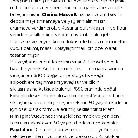
zenginleştirilmiştir. Sıkılaştırıcı özelliklere sahip organik
mitracarpus özü ve nemlendirici organik aloe vera ile
birleştirilmiştir.
Clarins Masvelt
uzman vücut bakımı,
depolamayı sınırlamaya ve yağların alınmasını
artırmaya yardımcı olur. Kusurlar bulanıklaştırılır ve figür
yeniden şekillendirilir ve daha uyumlu hale gelir.
Pürüzsüz ve eriyen krem ​​dokusu ile bu uzman inceltici
vücut bakımı, masajı kolaylaştırmak için özel olarak
tasarlanmıştır.
Bu zayıflatıcı vücut kreminin sırları? Bilimsel ve bitki
bazlı bir yenilik: Arctic ferment özü - fermantasyonda
yetiştirilen %100 doğal bir postbiyotik - yağın
adipositlere taşınmasını yavaşlatır ve cildin
sıkılaşmasına katkıda bulunur. %96 oranında doğal
kökenli bileşenlerden oluşan bir formül Vücut hatlarını
sıkılaştırmak ve belirginleştirmek için 50 yaş altı kadınlar
için özel olarak formüle edilmiş şekillendirici krem.
Kim İçin:
Vücut hatlarını şekillendirmek ve yeniden
tanımlamak isteyen 50 yaşın altındaki tüm kadınlar.
Faydaları:
Daha sıkı, pürüzsüz bir cilt. Cilt yoğun bir
şekilde nemlenir, yumuşak ve ipeksi olur. Kırışıklıklar