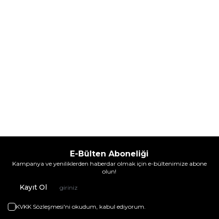
Sepete Ekle
Sepete Ekle
E-Bülten Aboneliği
Kampanya ve yeniliklerden haberdar olmak için e-bültenimize abone
olun!
Kayıt Ol
KVKK Sözleşmesi'ni
okudum, kabul ediyorum.