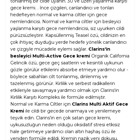
tonlanmış bir cilde uyanın. 30 ve üzeri yaşlanma karşıtı
gece kremi. . İnce çizgileri, canlandırıcı ve tonları
hedefleyen normal ve karma ciltler için gece
nemlendiricisi. Normal ve karma ciltler için besleyici
yaşlanma karşıtı gece nemlendiricisi, siz uyurken cildi
pürüzsüzleştirir. Kapsüllenmiş Teasel özü, cildinizin en
çok ihtiyaç duyduğu yerde hedefe yönelik canlandırıcı
ve çizgiyle mücadele eylemi sağlar.
Clarins'in
besleyici Multi-Active Gece kremi
Organik California
Gelincik özü, gece geç saatlerin ve kesintili uykunun
gözle görülür etkilerini absorbe etmeye yardımcı olur -
böylece sabahları cilt tonlanmış, dinlenmiş ve
tazelenmiş görünür. Kirlilik ve serbest radikallerin
etkileriyle savaşmaya yardımcı olmak için Clarins'in
Kirlilik Karşıtı Kompleks ile formüle edilmiştir.
Normal ve Karma Ciltler için
Clarins Multi Aktif Gece
Kremi
ile cildi bir gecede onarmaya ve yenilemeye
teşvik edin. Clarins'in en çok satan gece kremi,
uykusuzluğun neden olduğu oksidatif stresi etkisiz
hale getirmeye yardımcı olan altın haşhaş özü ile
yeniden formüle edildi. Kremin nazik yeni dokusu,