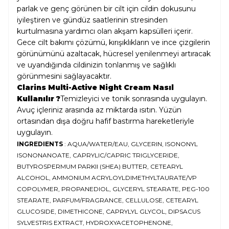
parlak ve genç görünen bir cilt için cildin dokusunu
iyileştiren ve gündüz saatlerinin stresinden
kurtulmasına yardımcı olan akşam kapsülleri içerir.
Gece cilt bakımı çözümü, kırışıklıkların ve ince çizgilerin
görünümünü azaltacak, hücresel yenilenmeyi artıracak
ve uyandığında cildinizin tonlanmış ve sağlıklı
görünmesini sağlayacaktır.
Clarins Multi-Active Night Cream Nasıl
Kullanılır ?
Temizleyici ve tonik sonrasında uygulayın.
Avuç içleriniz arasında az miktarda ısıtın. Yüzün
ortasından dışa doğru hafif bastırma hareketleriyle
uygulayın.
INGREDIENTS
: AQUA/WATER/EAU, GLYCERIN, ISONONYL
ISONONANOATE, CAPRYLIC/CAPRIC TRIGLYCERIDE,
BUTYROSPERMUM PARKII (SHEA) BUTTER, CETEARYL
ALCOHOL, AMMONIUM ACRYLOYLDIMETHYLTAURATE/VP
COPOLYMER, PROPANEDIOL, GLYCERYL STEARATE, PEG-100
STEARATE, PARFUM/FRAGRANCE, CELLULOSE, CETEARYL
GLUCOSIDE, DIMETHICONE, CAPRYLYL GLYCOL, DIPSACUS
SYLVESTRIS EXTRACT, HYDROXYACETOPHENONE,