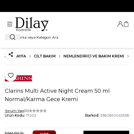
%100 Orijinal Ürün Garantisi
Giriş Ya
Sep
Ara
ANA SAYFA
CILT BAKIM
NEMLENDIRICI VE BAKIM KREMI
Paylaş
Favoriye Ekle
Clarins Multi Active Night Cream 50 ml
Normal/Karma Gece Kremi
Yorum Yap
(0)
Ürün Kodu:
17202
Barkod:
3380810045338
5.541,00
TL