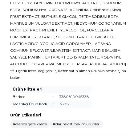
ETHYLHEXYLGLYCERIN, TOCOPHERYL ACETATE, DISODIUM
EDTA, SODIUM HYALURONATE, ACTINIDIA CHINENSIS (KIWI)
FRUIT EXTRACT, BUTYLENE GLYCOL, TETRASODIUM EDTA,
MARRUBIUM VULGARE EXTRACT, HEDYCHIUM CORONARIUM
ROOT EXTRACT, PHENETHYL ALCOHOL, FURCELLARIA
LUMBRICALIS EXTRACT, SODIUM CITRATE, CITRIC ACID,
LACTIC ACID/GLYCOLIC ACID COPOLYMER, LAPSANA
COMMUNIS FLOWER/LEAF/STEM EXTRACT, MARIS SAL/SEA
SALT/SEL MARIN, HEPTAPEPTIDE-15 PALMITATE, POLYVINYL
ALCOHOL, COPPER PALMITOYL HEPTAPEPTIDE-14, [V3007B]
*Bu içerik listesi değişebilir, lütfen satın alınan ürünün ambalajına
bakın.
Ürün Filtreleri
Barkod
:
3380810045338
Tedarikçi Ürün Kodu
:
17202
Ürün Etiketleri
#clarins gece kremi
#clarins cilt bakım ürünleri