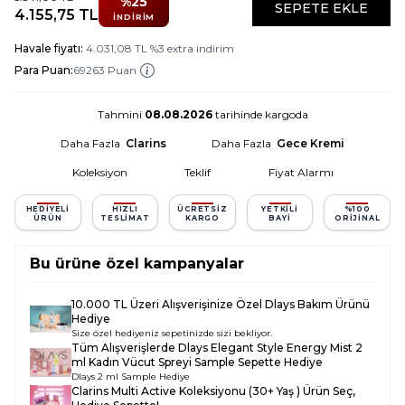
%
25
SEPETE EKLE
4.155,75
TL
İNDIRIM
Havale fiyatı:
4.031,08
TL
%
3
extra indirim
Para Puan:
69263 Puan
Tahmini
08.08.2026
tarihinde kargoda
Daha Fazla
Clarins
Daha Fazla
Gece Kremi
Koleksiyon
Teklif
Fiyat Alarmı
HEDIYELI
HIZLI
ÜCRETSIZ
YETKILI
%100
ÜRÜN
TESLIMAT
KARGO
BAYI
ORIJINAL
Bu ürüne özel kampanyalar
10.000 TL Üzeri Alışverişinize Özel Dlays Bakım Ürünü
Hediye
Size özel hediyeniz sepetinizde sizi bekliyor.
Tüm Alışverişlerde
Dlays Elegant Style Energy Mist 2
ml Kadın Vücut Spreyi Sample
Sepette Hediye
Dlays 2 ml Sample Hediye
Clarins Multi Active Koleksiyonu (30+ Yaş )
Ürün Seç,