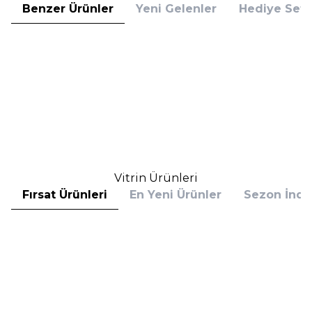
Benzer Ürünler
Yeni Gelenler
Hediye Setl
Estee Lauder
Estee Lauder
Estee Lauder Resilience Multi
Estee Lauder Radiant Energy
Effect Night Creme 50 ml Gece
Night Creme Mask 50 ml Gece
Kremi
Kremi
9.400,00
TL
8.415,00
TL
%
25
%
25
7.050,00
TL
6.311,25
TL
İndirim
İndirim
Sepete Ekle
Sepete Ekle
Vitrin Ürünleri
Fırsat Ürünleri
En Yeni Ürünler
Sezon İndir
Hugo Boss
Hugo Boss
Hugo Boss Bottled Absolu
Hugo Boss Bottled Absolu
Parfum Intense 50 ml Erkek
Parfum Intense 100 ml Erkek
Parfüm
Parfüm
(1)
5.608,00
TL
7.098,00
TL
%
30
%
30
3.925,60
TL
4.968,60
TL
İndirim
İndirim