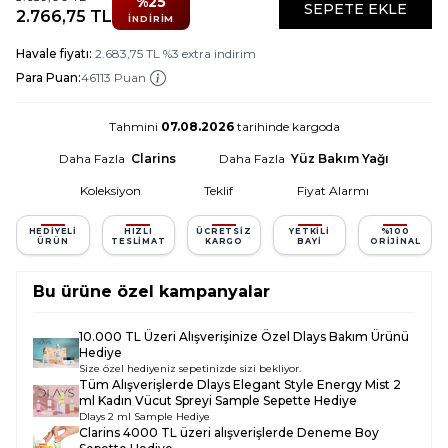
%
25
SEPETE EKLE
2.766,75
TL
İNDIRIM
Havale fiyatı:
2.683,75
TL
%
3
extra indirim
Para Puan:
46113 Puan
Tahmini
07.08.2026
tarihinde kargoda
Daha Fazla
Clarins
Daha Fazla
Yüz Bakım Yağı
Koleksiyon
Teklif
Fiyat Alarmı
HEDIYELI
HIZLI
ÜCRETSIZ
YETKILI
%100
ÜRÜN
TESLIMAT
KARGO
BAYI
ORIJINAL
Bu ürüne özel kampanyalar
10.000 TL Üzeri Alışverişinize Özel Dlays Bakım Ürünü
Hediye
Size özel hediyeniz sepetinizde sizi bekliyor.
Tüm Alışverişlerde
Dlays Elegant Style Energy Mist 2
ml Kadın Vücut Spreyi Sample
Sepette Hediye
Dlays 2 ml Sample Hediye
Clarins 4000 TL üzeri alışverişlerde Deneme Boy