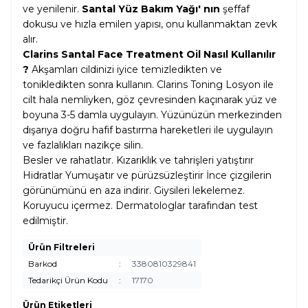
ve yenilenir.
Santal Yüz Bakım Yağı' nın
şeffaf
dokusu ve hızla emilen yapısı, onu kullanmaktan zevk
alır.
Clarins Santal Face Treatment Oil Nasıl Kullanılır
?
Akşamları cildinizi iyice temizledikten ve
tonikledikten sonra kullanın. Clarins Toning Losyon ile
cilt hala nemliyken, göz çevresinden kaçınarak yüz ve
boyuna 3-5 damla uygulayın. Yüzünüzün merkezinden
dışarıya doğru hafif bastırma hareketleri ile uygulayın
ve fazlalıkları nazikçe silin.
Besler ve rahatlatır. Kızarıklık ve tahrişleri yatıştırır
Hidratlar Yumuşatır ve pürüzsüzleştirir İnce çizgilerin
görünümünü en aza indirir. Giysileri lekelemez.
Koruyucu içermez. Dermatologlar tarafından test
edilmiştir.
Ürün Filtreleri
Barkod
:
3380810329841
Tedarikçi Ürün Kodu
:
17170
Ürün Etiketleri