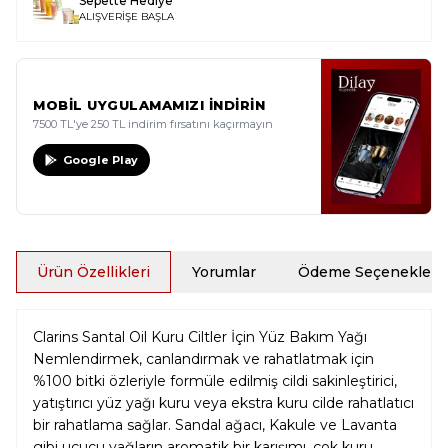
Sepette Hediye
ALIŞVERİŞE BAŞLA
MOBİL UYGULAMAMIZI İNDİRİN
7500 TL'ye 250 TL indirim fırsatını kaçırmayın
Google Play
Ürün Özellikleri
Yorumlar
Ödeme Seçenekleri
Clarins Santal Oil Kuru Ciltler İçin Yüz Bakım Yağı
Nemlendirmek, canlandırmak ve rahatlatmak için
%100 bitki özleriyle formüle edilmiş cildi sakinleştirici,
yatıştırıcı yüz yağı kuru veya ekstra kuru cilde rahatlatıcı
bir rahatlama sağlar. Sandal ağacı, Kakule ve Lavanta
gibi uçucu yağların aromatik bir karışımı, çok kuru,