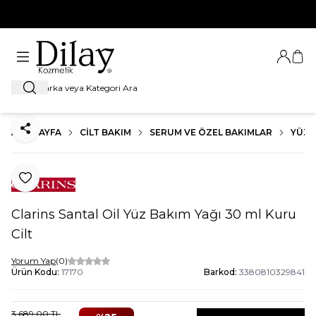
%100 Orijinal Ürün Garantisi
Giriş Ya
Sep
Ara
ANA SAYFA
CILT BAKIM
SERUM VE ÖZEL BAKIMLAR
YÜZ 
Paylaş
Favoriye Ekle
Clarins Santal Oil Yüz Bakım Yağı 30 ml Kuru
Cilt
Yorum Yap
(0)
Ürün Kodu:
17170
Barkod:
3380810329841
3.689,00
TL