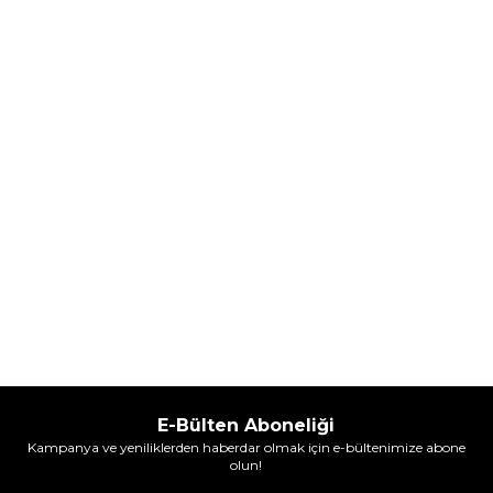
Parfüm
Parfüm
(1)
5.608,00
TL
7.098,00
TL
%
30
%
30
3.925,60
TL
4.968,60
TL
İndirim
İndirim
Sepete Ekle
Sepete Ekle
E-Bülten Aboneliği
Kampanya ve yeniliklerden haberdar olmak için e-bültenimize abone
olun!