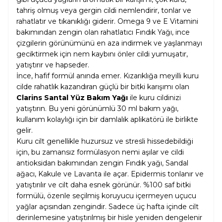
tahriş olmuş veya gergin cildi nemlendirir, tonlar ve
rahatlatır ve tıkanıklığı giderir. Omega 9 ve E Vitamini
bakımından zengin olan rahatlatıcı Fındık Yağı, ince
çizgilerin görünümünü en aza indirmek ve yaşlanmayı
geciktirmek için nem kaybını önler cildi yumuşatır,
yatıştırır ve hapseder.
İnce, hafif formül anında emer. Kızarıklığa meyilli kuru
cilde rahatlık kazandıran güçlü bir bitki karışımı olan
Clarins Santal Yüz Bakım Yağı
ile kuru cildinizi
yatıştırın. Bu yeni görünümlü 30 ml bakım yağı,
kullanım kolaylığı için bir damlalık aplikatörü ile birlikte
gelir.
Kuru cilt genellikle huzursuz ve stresli hissedebildiği
için, bu zamansız formülasyon nemi aşılar ve cildi
antioksidan bakımından zengin Fındık yağı, Sandal
ağacı, Kakule ve Lavanta ile açar. Epidermis tonlanır ve
yatıştırılır ve cilt daha esnek görünür. %100 saf bitki
formülü, özenle seçilmiş koruyucu içermeyen uçucu
yağlar açısından zengindir. Sadece üç hafta içinde cilt
derinlemesine yatıştırılmış bir hisle yeniden dengelenir