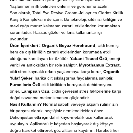
Yaşlanmanın ilk belirtileri önlenir ve görünümü azalır.
Son olarak, Total Eye Revive Cream-Jel ayrıca Clarins Kirlilik
Karşıtı Kompleksini de içerir. Bu teknoloji, cildinizi kirliliğin ve
mavi ışığa maruz kalmanın zararlı etkilerinden korumaktan
sorumludur. Hassas gözler ve lens kullananlar için
uygundur.
Ürün İçerikleri : Organik Beyaz Horehound
, cildi hem iç
hem de dış kirliliğin zararlı etkilerinden korumada etkili
olduğunu kanıtlayan bir özüttür.
Yabani Teasel Özü
, enerji
verici ve antioksidan bir role sahiptir.
Myrothamus Extract
,
cildi stres kaynaklı erken yaşlanmaya karşı korur;
Organik
Yulaf Şekeri
harika cilt sıkılaştırma faydalarına sahiptir.
Furcellaria Özü
cildi kirlilikten koruyarak dehidrasyonu
önler.
Lampsan Özü,
cildin çevresel stres faktörlerine karşı
doğal savunma mekanizmasını güçlendirir.
Nasıl Kullanılır?
Normal sabah ve/veya akşam rutininizin
bir parçası olarak, seçtiğiniz nemlendiriciden önce.
Dekonjestan etki için dahili kriyo-metalik ucu kullanarak
uygulayın. Aplikatörü iç köşeden başlayarak dış köşeye
doğru hareket ettirerek göz altlarına kaydırın. Hareketi her