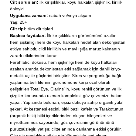
Cilt sorunları:
ilk kırışıklıklar, koyu halkalar, şişkinlik, kirlilik
önleyici
Uygulama zamanı:
sabah ve/veya akşam
Yaş
: 25+
Cilt tipi:
tüm cilt tipleri
Başlıca faydaları:
İlk kırışıklıkların görünümünü azaltır,
hem şişkinliği hem de koyu halkaları hedef alan dekonjestan
etkiye sahiptir, cildi kirliliğin ve mavi ışığa maruz kalmanın
zararlı etkilerinden korur.
Ferahlatıcı dokusu, hem şişkinliği hem de koyu halkaları
azaltan anında dekonjestan etki sağlamak için dahili kriyo-
metalik uç ile güçlerini birleştirir. Stres ve yorgunluğa bağlı
yaşlanma belirtilerinin görünümüne karşı özel olarak
geliştirilen Total Eye, Clarins’ in, koyu renkli görünüm ve ilk
çizgiler konusunda uzman kompleksi, göz çevrenize bakım
yapar. Yapısında bulunan; eşsiz dokuya sahip organik yulaf
şekeri, At kestanesi escini, bitki bazlı kafein ve Tarakotunun
(organik bitki) bitki içeriklerinden oluşan bileşenleri ve
myrothammus sayesinde, göz çevresinin görünümünü
pürüzsüzleşir, yatışır, ciltte anında canlanma etkisi görülür.
Göz altı morlukları gözle görülür şekilde aydınlanır.