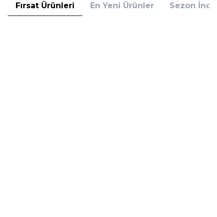
Fırsat Ürünleri
En Yeni Ürünler
Sezon İndir
Hugo Boss
Hugo Boss
Hugo Boss Bottled Absolu
Hugo Boss Bottled Absolu
Parfum Intense 50 ml Erkek
Parfum Intense 100 ml Erkek
Parfüm
Parfüm
(1)
5.608,00
TL
7.098,00
TL
%
30
%
30
3.925,60
TL
4.968,60
TL
İndirim
İndirim
Sepete Ekle
Sepete Ekle