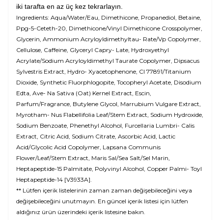
iki tarafta en az üç kez tekrarlayın.
Ingredients: Aqua/Water/Eau, Dimethicone, Propanediol, Betaine,
Ppg-5-Ceteth-20, Dimethicone/Vinyl Dimethicone Crosspolymer,
Glycerin, Ammonium Acryloyldimethyltau- Rate/Vp Copolymer,
Cellulose, Caffeine, Glyceryl Capry- Late, Hydroxyethyl
Acrylate/Sodium Acryloyldimethyl Taurate Copolymer, Dipsacus
Sylvestris Extract, Hydro- Xyacetophenone, CI 77891/Titanium
Dioxide, Synthetic Fluorphlogopite, Tocopheryl Acetate, Disodium
Edta, Ave- Na Sativa (Oat) Kernel Extract, Escin,
Parfum/Fragrance, Butylene Glycol, Marrubium Vulgare Extract,
Myrotham- Nus Flabellifolia Leaf/Stem Extract, Sodium Hydroxide,
Sodium Benzoate, Phenethyl Alcohol, Furcellaria Lumbri- Calis
Extract, Citric Acid, Sodium Citrate, Ascorbic Acid, Lactic
Acid/Glycolic Acid Copolymer, Lapsana Communis
Flower/Leaf/Stem Extract, Maris Sal/Sea Salt/Sel Marin,
Heptapeptide-15 Palmitate, Polyvinyl Alcohol, Copper Palmi- Toyl
Heptapeptide-14 [V3933A].
** Lütfen içerik listelerinin zaman zaman değişebileceğini veya
değişebileceğini unutmayın. En güncel içerik listesi için lütfen
aldığınız ürün üzerindeki içerik listesine bakın.