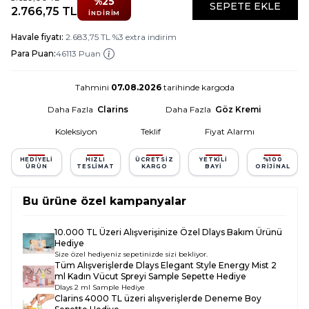
%
25
SEPETE EKLE
2.766,75
TL
İNDIRIM
Havale fiyatı:
2.683,75
TL
%
3
extra indirim
Para Puan:
46113 Puan
Tahmini
07.08.2026
tarihinde kargoda
Daha Fazla
Clarins
Daha Fazla
Göz Kremi
Koleksiyon
Teklif
Fiyat Alarmı
HEDIYELI
HIZLI
ÜCRETSIZ
YETKILI
%100
ÜRÜN
TESLIMAT
KARGO
BAYI
ORIJINAL
Bu ürüne özel kampanyalar
10.000 TL Üzeri Alışverişinize Özel Dlays Bakım Ürünü
Hediye
Size özel hediyeniz sepetinizde sizi bekliyor.
Tüm Alışverişlerde
Dlays Elegant Style Energy Mist 2
ml Kadın Vücut Spreyi Sample
Sepette Hediye
Dlays 2 ml Sample Hediye
Clarins 4000 TL üzeri alışverişlerde Deneme Boy