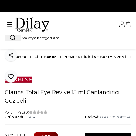
%100 Orijinal Ürün Garantisi
Giriş Ya
Sep
Ara
ANA SAYFA
CILT BAKIM
NEMLENDIRICI VE BAKIM KREMI
Paylaş
Favoriye Ekle
Clarins Total Eye Revive 15 ml Canlandırıcı
Göz Jeli
Yorum Yap
(0)
Ürün Kodu:
18046
Barkod:
03666057012846
3.689,00
TL