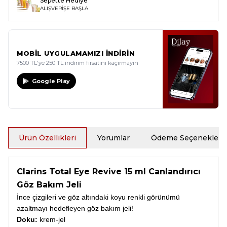
Sepette Hediye
ALIŞVERİŞE BAŞLA
MOBİL UYGULAMAMIZI İNDİRİN
7500 TL'ye 250 TL indirim fırsatını kaçırmayın
Google Play
Ürün Özellikleri
Yorumlar
Ödeme Seçenekleri
Clarins Total Eye Revive 15 ml Canlandırıcı
Göz Bakım Jeli
İnce çizgileri ve göz altındaki koyu renkli görünümü
azaltmayı hedefleyen göz bakım jeli!
Doku:
krem-jel