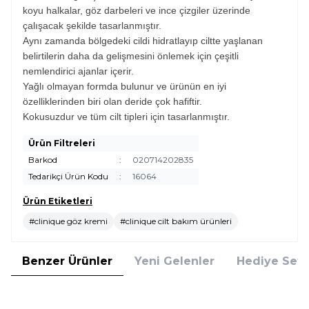
koyu halkalar, göz darbeleri ve ince çizgiler üzerinde
çalışacak şekilde tasarlanmıştır.
Aynı zamanda bölgedeki cildi hidratlayıp ciltte yaşlanan
belirtilerin daha da gelişmesini önlemek için çeşitli
nemlendirici ajanlar içerir.
Yağlı olmayan formda bulunur ve ürünün en iyi
özelliklerinden biri olan deride çok hafiftir.
Kokusuzdur ve tüm cilt tipleri için tasarlanmıştır.
Ürün Filtreleri
Barkod
:
020714202835
Tedarikçi Ürün Kodu
:
16064
Ürün Etiketleri
#clinique göz kremi
#clinique cilt bakım ürünleri
Benzer Ürünler
Yeni Gelenler
Hediye Setl
Estee Lauder
Estee Lauder
Yeni