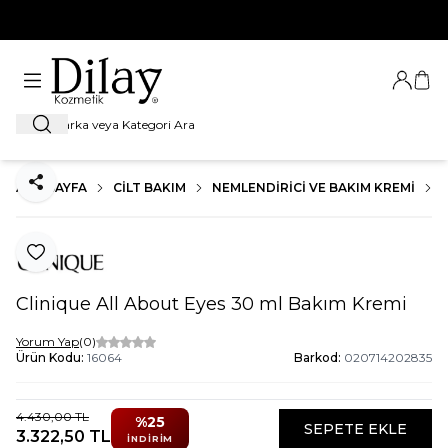
%100 Orijinal Ürün Garantisi
Giriş Ya
Sep
Ara
ANA SAYFA
CILT BAKIM
NEMLENDIRICI VE BAKIM KREMI
Paylaş
Favoriye Ekle
Clinique All About Eyes 30 ml Bakım Kremi
Yorum Yap
(0)
Ürün Kodu:
16064
Barkod:
020714202835
4.430,00
TL
%
25
SEPETE EKLE
3.322,50
TL
İNDIRIM