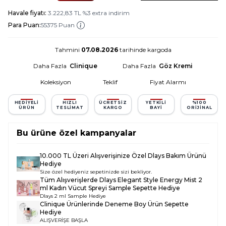
Havale fiyatı:
3.222,83
TL
%
3
extra indirim
Para Puan:
55375 Puan
Tahmini
07.08.2026
tarihinde kargoda
Daha Fazla
Clinique
Daha Fazla
Göz Kremi
Koleksiyon
Teklif
Fiyat Alarmı
HEDIYELI
HIZLI
ÜCRETSIZ
YETKILI
%100
ÜRÜN
TESLIMAT
KARGO
BAYI
ORIJINAL
Bu ürüne özel kampanyalar
10.000 TL Üzeri Alışverişinize Özel Dlays Bakım Ürünü
Hediye
Size özel hediyeniz sepetinizde sizi bekliyor.
Tüm Alışverişlerde
Dlays Elegant Style Energy Mist 2
ml Kadın Vücut Spreyi Sample
Sepette Hediye
Dlays 2 ml Sample Hediye
Clinique Ürünlerinde Deneme Boy Ürün Sepette
Hediye
ALIŞVERİŞE BAŞLA