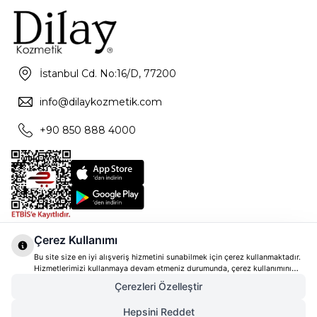
İstanbul Cd. No:16/D, 77200
info@dilaykozmetik.com
+90 850 888 4000
Çerez Kullanımı
Bu site size en iyi alışveriş hizmetini sunabilmek için çerez kullanmaktadır.
Hizmetlerimizi kullanmaya devam etmeniz durumunda, çerez kullanımını
kabul ettiğinizi varsayacağız. Çerezler hakkında daha fazla bilgi ve nasıl
Çerezleri Özelleştir
reddedeceğinizi öğrenmek için
tıklayınız
Hepsini Reddet