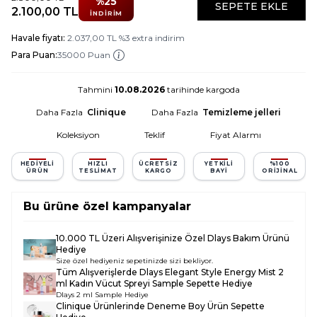
%
25
SEPETE EKLE
2.100,00
TL
İNDIRIM
Havale fiyatı:
2.037,00
TL
%
3
extra indirim
Para Puan:
35000 Puan
Tahmini
10.08.2026
tarihinde kargoda
Daha Fazla
Clinique
Daha Fazla
Temizleme jelleri
Koleksiyon
Teklif
Fiyat Alarmı
HEDIYELI
HIZLI
ÜCRETSIZ
YETKILI
%100
ÜRÜN
TESLIMAT
KARGO
BAYI
ORIJINAL
Bu ürüne özel kampanyalar
10.000 TL Üzeri Alışverişinize Özel Dlays Bakım Ürünü
Hediye
Size özel hediyeniz sepetinizde sizi bekliyor.
Tüm Alışverişlerde
Dlays Elegant Style Energy Mist 2
ml Kadın Vücut Spreyi Sample
Sepette Hediye
Dlays 2 ml Sample Hediye
Clinique Ürünlerinde Deneme Boy Ürün Sepette