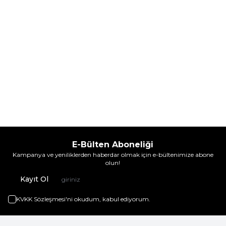
E-Bülten Aboneliği
Kampanya ve yeniliklerden haberdar olmak için e-bültenimize abone
olun!
Kayıt Ol
KVKK Sözleşmesi'ni
okudum, kabul ediyorum.