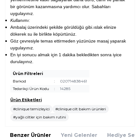
bir görünüm kazanmasına yardımcı olur. Sabahları
uygulayınız.
Kullanımı:
Ambalaj üzerindeki şekilde görüldüğü gibi.ıslak elinize
dökerek su ile birlikte köpürtünüz.
Göz çevresiyle temas ettirmeden yüzünüze masaj yaparak
uygulayınız.
En iyi sonucu almak için 1 dakika bekledikten sonra iyice
durulayınız.
Ürün Filtreleri
Barkod
:
020714838461
Tedarikçi Ürün Kodu
:
14285
Ürün Etiketleri
#clinique temizleyici
#clinique cilt bakım ürünleri
#yağlı ciltler için bakım rutini
Benzer Ürünler
Yeni Gelenler
Hediye Setl