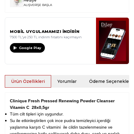
Hediye
ALIŞVERİŞE BAŞLA
MOBİL UYGULAMAMIZI İNDİRİN
7500 TL'ye 250 TL indirim fırsatını kaçırmayın
Google Play
Ürün Özellikleri
Yorumlar
Ödeme Seçenekleri
Clinique Fresh Pressed Renewing Powder Cleanser
Vitamin C 28x0,5gr
Tüm cilt tipleri için uygundur.
Su ile etkinleştirilen çok ince pudra temizleyici.içerdiği
yaşlanma karşıtı C vitamini ile cildin tazelenmesine ve
yenilenmesine katkı sağlayarak daha duru, canlı ve parlak