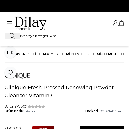
%100 Orijinal Ürün Garantisi
Giriş Ya
Sep
Ara
Paylaş
ANA SAYFA
CILT BAKIM
TEMIZLEYICI
TEMIZLEME JELLERI
Video İzle
Favoriye Ekle
Clinique Fresh Pressed Renewing Powder
Cleanser Vitamin C
Yorum Yap
(0)
Ürün Kodu:
14285
Barkod:
020714838461
2.800,00
TL