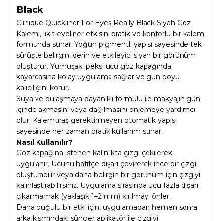
Black
Clinique Quickliner For Eyes Really Black Siyah Göz
Kalemi, likit eyeliner etkisini pratik ve konforlu bir kalem
formunda sunar. Yoğun pigmentli yapısı sayesinde tek
sürüşte belirgin, derin ve etkileyici siyah bir görünüm
oluşturur. Yumuşak ipeksi ucu göz kapağında
kayarcasına kolay uygulama sağlar ve gün boyu
kalıcılığını korur.
Suya ve bulaşmaya dayanıklı formülü ile makyajın gün
içinde akmasını veya dağılmasını önlemeye yardımcı
olur. Kalemtıraş gerektirmeyen otomatik yapısı
sayesinde her zaman pratik kullanım sunar.
Nasıl Kullanılır?
Göz kapağına istenen kalınlıkta çizgi çekilerek
uygulanır. Ucunu hafifçe dışarı çevirerek ince bir çizgi
oluşturabilir veya daha belirgin bir görünüm için çizgiyi
kalınlaştırabilirsiniz. Uygulama sırasında ucu fazla dışarı
çıkarmamak (yaklaşık 1–2 mm) kırılmayı önler.
Daha buğulu bir etki için, uygulamadan hemen sonra
arka kısmındaki sünger aplikatör ile çizgiyi