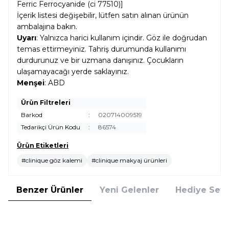
Ferric Ferrocyanide (ci 77510)]
İçerik listesi değişebilir, lütfen satın alınan ürünün
ambalajına bakın.
Uyarı
: Yalnızca harici kullanım içindir. Göz ile doğrudan
temas ettirmeyiniz. Tahriş durumunda kullanımı
durdurunuz ve bir uzmana danışınız. Çocukların
ulaşamayacağı yerde saklayınız.
Menşei
: ABD
Ürün Filtreleri
Barkod
:
020714009519
Tedarikçi Ürün Kodu
:
86574
Ürün Etiketleri
#clinique göz kalemi
#clinique makyaj ürünleri
Benzer Ürünler
Yeni Gelenler
Hediye Setl
4
8
Clarins
Estee Lauder
Yeni
Clarins Waterproof Eye Pencil 02
Estee Lauder Double Wear 24H