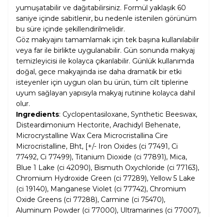
yumuşatabilir ve dağıtabilirsiniz. Formül yaklaşık 60
saniye içinde sabitlenir, bu nedenle istenilen görünüm
bu süre içinde şekillendirilmelidir.
Göz makyajını tamamlamak için tek başına kullanılabilir
veya far ile birlikte uygulanabilir. Gün sonunda makyaj
temizleyicisi ile kolayca çıkarılabilir. Günlük kullanımda
doğal, gece makyajında ise daha dramatik bir etki
isteyenler için uygun olan bu ürün, tüm cilt tiplerine
uyum sağlayan yapısıyla makyaj rutinine kolayca dahil
olur.
Ingredients
: Cyclopentasiloxane, Synthetic Beeswax,
Disteardimonium Hectorite, Arachidyl Behenate,
Microcrystalline Wax Cera Microcristallina Cire
Microcristalline, Bht, [+/- Iron Oxides (ci 77491, Ci
77492, Ci 77499), Titanium Dioxide (ci 77891), Mica,
Blue 1 Lake (ci 42090), Bismuth Oxychloride (ci 77163),
Chromium Hydroxide Green (ci 77289), Yellow 5 Lake
(ci 19140), Manganese Violet (ci 77742), Chromium
Oxide Greens (ci 77288), Carmine (ci 75470),
Aluminum Powder (ci 77000), Ultramarines (ci 77007),