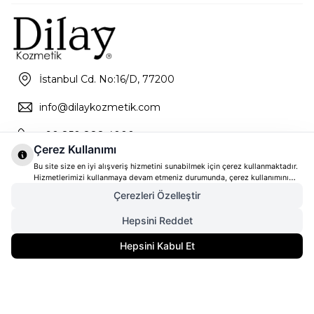
İstanbul Cd. No:16/D, 77200
info@dilaykozmetik.com
+90 850 888 4000
Çerez Kullanımı
Bu site size en iyi alışveriş hizmetini sunabilmek için çerez kullanmaktadır.
Hizmetlerimizi kullanmaya devam etmeniz durumunda, çerez kullanımını
kabul ettiğinizi varsayacağız. Çerezler hakkında daha fazla bilgi ve nasıl
Çerezleri Özelleştir
reddedeceğinizi öğrenmek için
tıklayınız
Hepsini Reddet
1.800,00
TL
SEPETE EKLE
Hepsini Kabul Et
1.350,00
TL