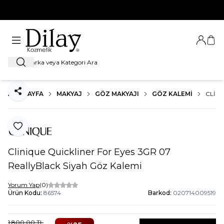
%100 Orijinal Ürün Garantisi
Giriş Ya
Sep
Ara
ANA SAYFA
MAKYAJ
GÖZ MAKYAJI
GÖZ KALEMI
CLINI
Paylaş
Favoriye Ekle
Clinique Quickliner For Eyes 3GR 07
ReallyBlack Siyah Göz Kalemi
Yorum Yap
(0)
Ürün Kodu:
86574
Barkod:
020714009519
1.800,00
TL