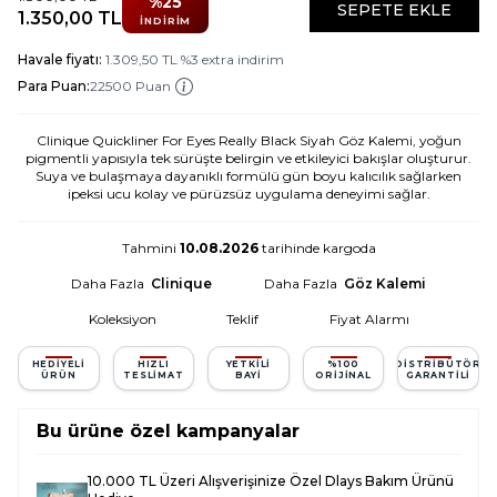
%
25
SEPETE EKLE
1.350,00
TL
İNDIRIM
Havale fiyatı:
1.309,50
TL
%
3
extra indirim
Para Puan:
22500 Puan
Clinique Quickliner For Eyes Really Black Siyah Göz Kalemi, yoğun
pigmentli yapısıyla tek sürüşte belirgin ve etkileyici bakışlar oluşturur.
Suya ve bulaşmaya dayanıklı formülü gün boyu kalıcılık sağlarken
ipeksi ucu kolay ve pürüzsüz uygulama deneyimi sağlar.
Tahmini
10.08.2026
tarihinde kargoda
Daha Fazla
Clinique
Daha Fazla
Göz Kalemi
Koleksiyon
Teklif
Fiyat Alarmı
HEDIYELI
HIZLI
YETKILI
%100
DISTRIBÜTÖR
ÜRÜN
TESLIMAT
BAYI
ORIJINAL
GARANTILI
Bu ürüne özel kampanyalar
10.000 TL Üzeri Alışverişinize Özel Dlays Bakım Ürünü