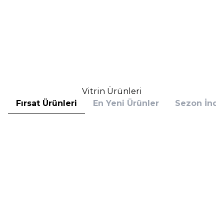
Brown Suya Dayanıklı Göz
Waterproof 08 Emerald Volt Göz
Kalemi
Kalemi
(1)
1.644,00
TL
1.750,00
TL
%
25
%
25
1.233,00
TL
1.312,50
TL
İndirim
İndirim
Sepete Ekle
Sepete Ekle
Vitrin Ürünleri
Fırsat Ürünleri
En Yeni Ürünler
Sezon İndir
Hugo Boss
Hugo Boss
Hugo Boss Bottled Absolu
Hugo Boss Bottled Absolu
Parfum Intense 50 ml Erkek
Parfum Intense 100 ml Erkek
Parfüm
Parfüm
(1)
5.608,00
TL
7.098,00
TL
%
30
%
30
3.925,60
TL
4.968,60
TL
İndirim
İndirim
Sepete Ekle
Sepete Ekle