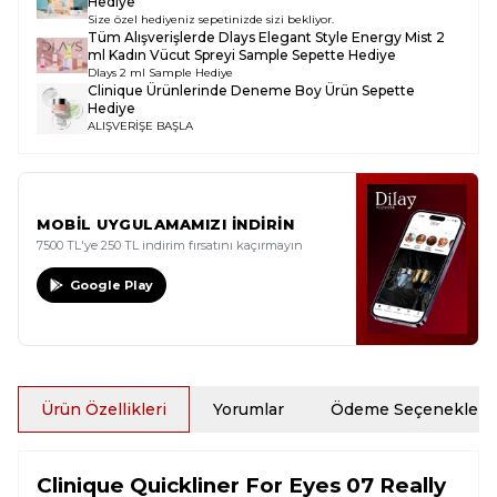
Hediye
Size özel hediyeniz sepetinizde sizi bekliyor.
Tüm Alışverişlerde
Dlays Elegant Style Energy Mist 2
ml Kadın Vücut Spreyi Sample
Sepette Hediye
Dlays 2 ml Sample Hediye
Clinique Ürünlerinde Deneme Boy Ürün Sepette
Hediye
ALIŞVERİŞE BAŞLA
MOBİL UYGULAMAMIZI İNDİRİN
7500 TL'ye 250 TL indirim fırsatını kaçırmayın
Google Play
Ürün Özellikleri
Yorumlar
Ödeme Seçenekleri
Clinique Quickliner For Eyes 07 Really