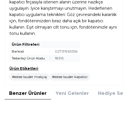
kapatıcı fırçasıyla istenen alanın üzerine nazikçe
uygulayın. İyice karıştırmayı unutmayın. Hedeflenen
kapatıcı uygulama teknikleri: Göz çevresindeki karanlık
için, fondöteninizden biraz daha açık bir kapatıcı
kullanın. Eşit olmayan cilt tonu için, fondöteninizle aynı
tonu kullanın.
Ürün Filtreleri
Barkod
:
027131963356
Tedarikçi Ürün Kodu
:
18316
Ürün Etiketleri
#estee lauder makyaj
#estee lauder kapatıcı
Benzer Ürünler
Yeni Gelenler
Hediye Setl
Shiseido
Shiseido
Yeni
Yeni
Shiseido Synchro Skin Radiant
Shiseido Synchro Skin Radiant
Lifting Concealer 302 Kapatıcı
Lifting Concealer 301 Kapatıcı
2.980,00
TL
2.980,00
TL
%
20
%
20