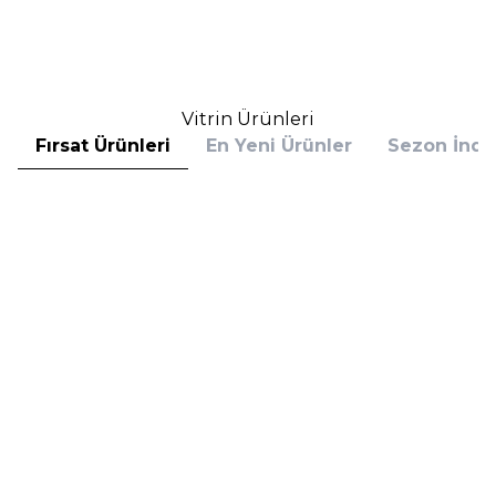
2.384,00
TL
2.384,00
TL
İndirim
İndirim
Sepete Ekle
Sepete Ekle
Vitrin Ürünleri
Fırsat Ürünleri
En Yeni Ürünler
Sezon İndir
Hugo Boss
Hugo Boss
Hugo Boss Bottled Absolu
Hugo Boss Bottled Absolu
Parfum Intense 50 ml Erkek
Parfum Intense 100 ml Erkek
Parfüm
Parfüm
(1)
5.608,00
TL
7.098,00
TL
%
30
%
30
3.925,60
TL
4.968,60
TL
İndirim
İndirim
Sepete Ekle
Sepete Ekle