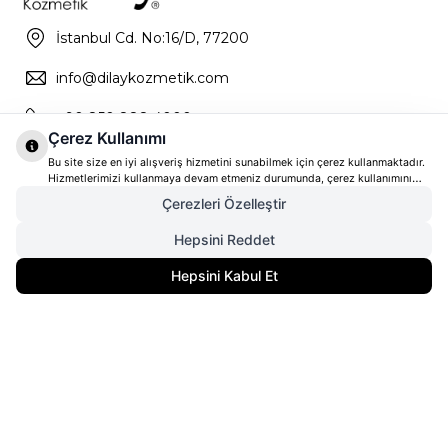
İstanbul Cd. No:16/D, 77200
info@dilaykozmetik.com
+90 850 888 4000
Çerez Kullanımı
Bu site size en iyi alışveriş hizmetini sunabilmek için çerez kullanmaktadır.
Hizmetlerimizi kullanmaya devam etmeniz durumunda, çerez kullanımını
kabul ettiğinizi varsayacağız. Çerezler hakkında daha fazla bilgi ve nasıl
Çerezleri Özelleştir
reddedeceğinizi öğrenmek için
tıklayınız
Hepsini Reddet
2.250,00
TL
SEPETE EKLE
Hepsini Kabul Et
1.687,50
TL