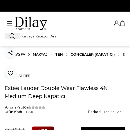
%100 Orijinal Ürün Garantisi
Giriş Ya
Sep
Ara
ANA SAYFA
MAKYAJ
TEN
CONCEALER (KAPATICI)
EST
Paylaş
Favoriye Ekle
Estee Lauder Double Wear Flawless 4N
Medium Deep Kapatıcı
Yorum Yap
(0)
Ürün Kodu:
18316
Barkod:
027131963356
2.250,00
TL