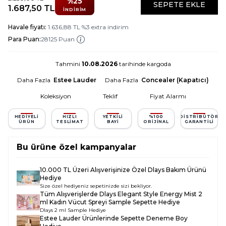
%
25
SEPETE EKLE
1.687,50
TL
İNDIRIM
Havale fiyatı:
1.636,88
TL
%
3
extra indirim
Para Puan:
28125 Puan
Tahmini
10.08.2026
tarihinde kargoda
Daha Fazla
Estee Lauder
Daha Fazla
Concealer (Kapatıcı)
Koleksiyon
Teklif
Fiyat Alarmı
HEDIYELI
HIZLI
YETKILI
%100
DISTRIBÜTÖR
ÜRÜN
TESLIMAT
BAYI
ORIJINAL
GARANTILI
Bu ürüne özel kampanyalar
10.000 TL Üzeri Alışverişinize Özel Dlays Bakım Ürünü
Hediye
Size özel hediyeniz sepetinizde sizi bekliyor.
Tüm Alışverişlerde
Dlays Elegant Style Energy Mist 2
ml Kadın Vücut Spreyi Sample
Sepette Hediye
Dlays 2 ml Sample Hediye
Estee Lauder Ürünlerinde Sepette Deneme Boy