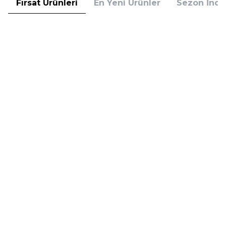
Fırsat Ürünleri
En Yeni Ürünler
Sezon İndir
Hugo Boss
Hugo Boss
Hugo Boss Bottled Absolu
Hugo Boss Bottled Absolu
Parfum Intense 50 ml Erkek
Parfum Intense 100 ml Erkek
Parfüm
Parfüm
(1)
5.608,00
TL
7.098,00
TL
%
30
%
30
3.925,60
TL
4.968,60
TL
İndirim
İndirim
Sepete Ekle
Sepete Ekle