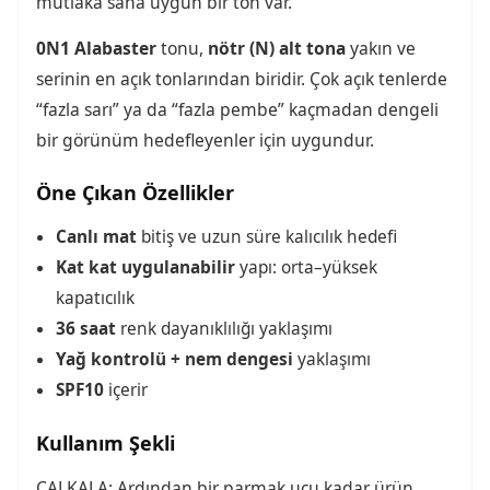
mutlaka sana uygun bir ton var.
0N1 Alabaster
tonu,
nötr (N) alt tona
yakın ve
serinin en açık tonlarından biridir. Çok açık tenlerde
“fazla sarı” ya da “fazla pembe” kaçmadan dengeli
bir görünüm hedefleyenler için uygundur.
Öne Çıkan Özellikler
Canlı mat
bitiş ve uzun süre kalıcılık hedefi
Kat kat uygulanabilir
yapı: orta–yüksek
kapatıcılık
36 saat
renk dayanıklılığı yaklaşımı
Yağ kontrolü + nem dengesi
yaklaşımı
SPF10
içerir
Kullanım Şekli
ÇALKALA: Ardından bir parmak ucu kadar ürün