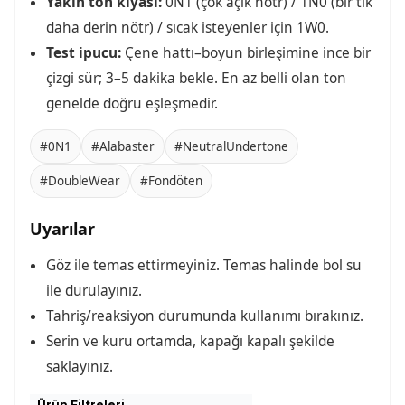
Yakın ton kıyası:
0N1 (çok açık nötr) / 1N0 (bir tık
daha derin nötr) / sıcak isteyenler için 1W0.
Test ipucu:
Çene hattı–boyun birleşimine ince bir
çizgi sür; 3–5 dakika bekle. En az belli olan ton
genelde doğru eşleşmedir.
#0N1
#Alabaster
#NeutralUndertone
#DoubleWear
#Fondöten
Uyarılar
Göz ile temas ettirmeyiniz. Temas halinde bol su
ile durulayınız.
Tahriş/reaksiyon durumunda kullanımı bırakınız.
Serin ve kuru ortamda, kapağı kapalı şekilde
saklayınız.
Ürün Filtreleri