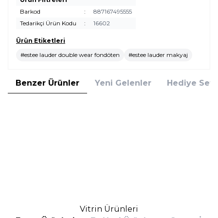
Barkod
:
887167495555
Tedarikçi Ürün Kodu
:
16602
Ürün Etiketleri
#estee lauder double wear fondöten
#estee lauder makyaj
Benzer Ürünler
Yeni Gelenler
Hediye Setl
Clinique
Clarins
Clinique Even Better Vitamin
Clarins Tinted Oleo-Serum 01 30
Makeup SPF 50 Light Medium
ml Renkli Serum
Cool 4 Fondöten
(1)
(1)
2.800,00
TL
2.781,00
TL
%
25
%
30
2.100,00
TL
1.946,70
TL
İndirim
İndirim
Sepete Ekle
Sepete Ekle
Vitrin Ürünleri