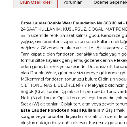
Ürün Özellikleri
Yorumlar
Ödeme Seçenekl
Estee Lauder Double Wear Foundation No 3C3 30 ml -
24 SAAT KULLANIM. KUSURSUZ, DOĞAL, MAT FON
55 'in üzerinde renk. 24 saat kalma gücü. Kendinize g
yağsız, sıvı fondöten, süper uzun süreli kullanım old
dağılmaz. Gözenekleri tıkamaz, ciltte ağırlık yapmaz. 
Tam kapatıcı olan fondöten, parlaklık ve fazla yağın 
formül ciltte kayarak genişlemiş gözeneklerin ve lekele
eden geniş bir renk yelpazesinde. Düzensiz cilt tonunu 
olan Double Wear, gününüz sizi nereye götürürse götü
Mükemmel fondöten tonunuzu bulun: Cildinizin yoğunluk 
CİLT TONU NASIL BELİRLENİR ? Makyajsız cildinizin gö
Soğuk (C) alt tonlar : Çıplak cildin pembe bir tonu var
Nötr (N) alt tonlar: Çıplak ten daha eşit tondadır, çok 
Sıcak (W) alt tonlar : Çıplak ten, altın veya zeytin tonu
Este Lauder Fondöten Nasıl Kullanılır ?
Başlamak iç
sünger veya fondöten fırçası kullanarak cilt üzerinde 
oluşturmak için biraz daha ekleyin. Kusursuz görünümünü