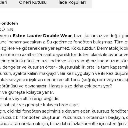
eri
Öneri Kutusu
İade Koşulları
 Fondöten
DÖTEN.
üvenin.
Estee Lauder Double Wear
, taze, kusursuz ve doğal gö
uğuna inanamayacaksınız. Su geçirmez fondöten bulaşmaz. Tüm gün 
Çizgilere ve gözeneklere yerleşmez. Kokusuzdur. Dermatolojik olar
görünümünü azaltan 24 saat dayanıklı fondöten olarak ile övünür v
rin görünümünü en aza indirir ve sizin yaptığınız kadar uzun süren
dengeler ve kusurları örter - oluşturulabilir, orta ila tam kapsaml
rsün, ayakta kalan makyajdır. Bir kez uygulayın ve iki kez düşü
seviyesini (ışıktan derine) ve alt tonu (soğuk, nötr veya sıcak)
rünüşü ve davranışıdır. Hangisi size daha çok benziyor?
dır ve güneşte kolayca yanar.
pembe veya altın rengi değildir.
na sahiptir ve güneşte kolayca bronzlaşır.
in, cildinizi fondöten seçiminizle devam eden kusursuz fondöten 
pürüzsüz bir fondöten oluşturun. Yüzünüzün ortasından başlayın, d
zü tamamlamak için, biraz daha fazla kamufle için istediğiniz ala