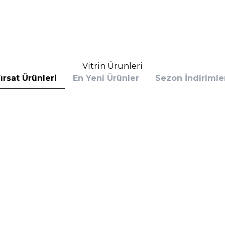
Sepete Ekle
Sepete E
Vitrin Ürünleri
ırsat Ürünleri
En Yeni Ürünler
Sezon İndirimle
s
Calvin Klein
 Bottled Absolu Parfum Intense 100 ml
Calvin Klein Defy EDP 100 
rfüm
(1)
6.390,00
TL
%
30
,60
TL
4.153,50
TL
İndirim
Sepete Ekle
Sepete E