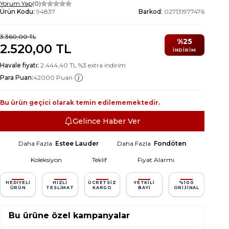
Yorum Yap
(0)
Ürün Kodu:
94837
Barkod:
027131977476
3.360,00
TL
%
25
2.520,00
TL
İNDIRIM
Havale fiyatı:
2.444,40
TL
%
3
extra indirim
Para Puan:
42000 Puan
Bu ürün geçici olarak temin edilememektedir.
Gelince Haber Ver
Daha Fazla
Estee Lauder
Daha Fazla
Fondöten
Koleksiyon
Teklif
Fiyat Alarmı
HEDIYELI
HIZLI
ÜCRETSIZ
YETKILI
%100
ÜRÜN
TESLIMAT
KARGO
BAYI
ORIJINAL
Bu ürüne özel kampanyalar