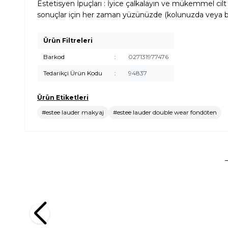
Estetisyen İpuçları : İyice çalkalayın ve mükemmel c
sonuçlar için her zaman yüzünüzde (kolunuzda veya bil
Ürün Filtreleri
Barkod
:
027131977476
Tedarikçi Ürün Kodu
:
94837
Ürün Etiketleri
#estee lauder makyaj
#estee lauder double wear fondöten
Clinique
Clarins
Clinique Even Better Vitamin Makeup SPF 50 Light
Clarins T
Medium Cool 4 Fondöten
(1)
2.800,00
TL
2.781,00
TL
%
25
2.100,00
TL
1.946,
İndirim