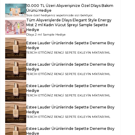
10.000 TL Üzeri Alışverişinize Özel Dlays Bakım
Ürünü Hediye
Size özel hediyeniz sepetinizde sizi bekliyor.
Tüm Alışverişlerde
Dlays Elegant Style Energy
Mist 2 ml Kadın Vücut Spreyi Sample
Sepette
Hediye
Dlays 2 ml Sample Hediye
Estee Lauder Ürünlerinde Sepette Deneme Boy
Hediye
TERCİH ETTİĞİNİZ RENGİ SEPETE EKLEYİN MİKTAR:1ML
Estee Lauder Ürünlerinde Sepette Deneme Boy
Hediye
TERCİH ETTİĞİNİZ RENGİ SEPETE EKLEYİN MİKTAR:1ML
Estee Lauder Ürünlerinde Sepette Deneme Boy
Hediye
TERCİH ETTİĞİNİZ RENGİ SEPETE EKLEYİN MİKTAR:1ML
Estee Lauder Ürünlerinde Sepette Deneme Boy
Hediye
TERCİH ETTİĞİNİZ RENGİ SEPETE EKLEYİN MİKTAR:1ML
Estee Lauder Ürünlerinde Sepette Deneme Boy
Hediye