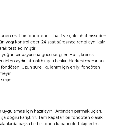
rünen mat bir fondötendir- hafif ve çok rahat hisseden
yağı kontrol eder. 24 saat süresince rengi aynı kalır
ak test edilmiştir.
e yoğun bir dayanma gücü sergiler. Hafif, kremsi
 içten aydınlatmalı bir ışıltı bırakır. Herkesi memnun
ı fondöten. Uzun süreli kullanım için en iyi fondöten
nmeyin.
 seçin.
uygulaması için hazırlayın . Ardından parmak uçları,
ışa doğru karıştırın. Tam kapatan bir fondöten olarak
nlarda başka bir bir tonda kapatıcı ile takip edin .