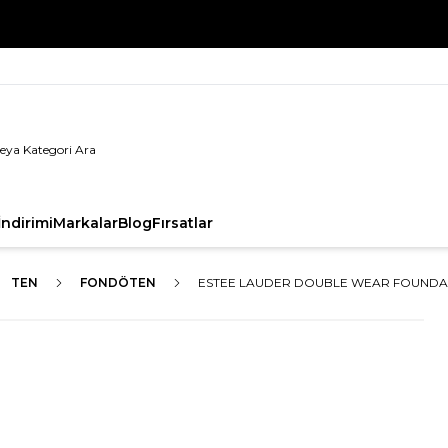
%100 Orijinal Ürün Garantisi
ndirimi
Markalar
Blog
Fırsatlar
TEN
FONDÖTEN
ESTEE LAUDER DOUBLE WEAR FOUNDAT