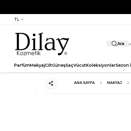
TL
Ara
Parfüm
Makyaj
Cilt
Güneş
Saç
Vücut
Koleksiyonlar
Sezon İ
ANA SAYFA
MAKYAJ
Paylaş