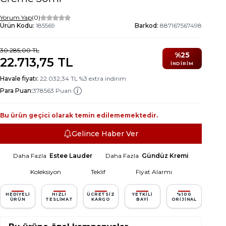
Yorum Yap
(0)
Ürün Kodu:
185569
Barkod:
887167567498
30.285,00
TL
%
25
22.713,75
TL
İNDIRIM
Havale fiyatı:
22.032,34
TL
%
3
extra indirim
Para Puan:
378563 Puan
Bu ürün geçici olarak temin edilememektedir.
Gelince Haber Ver
Daha Fazla
Estee Lauder
Daha Fazla
Gündüz Kremi
Koleksiyon
Teklif
Fiyat Alarmı
HEDIYELI
HIZLI
ÜCRETSIZ
YETKILI
%100
ÜRÜN
TESLIMAT
KARGO
BAYI
ORIJINAL