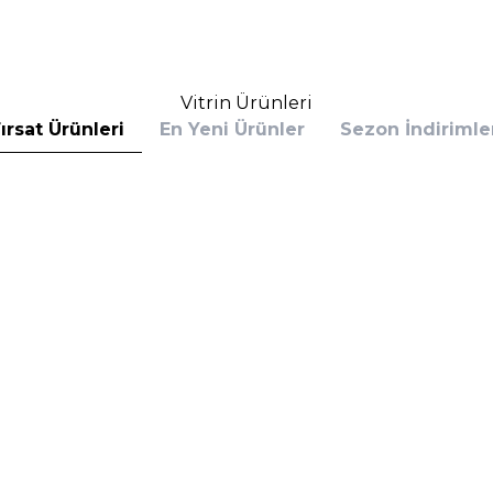
Vitrin Ürünleri
ırsat Ürünleri
En Yeni Ürünler
Sezon İndirimle
s
Calvin Klein
 Bottled Absolu Parfum Intense 100 ml
Calvin Klein Defy EDP 100 
rfüm
(1)
6.390,00
TL
%
30
,60
TL
4.153,50
TL
İndirim
Sepete Ekle
Sepete E