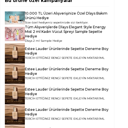
Bu ürüne özel kampanyalar
10.000 TL Üzeri Alışverişinize Özel Dlays Bakım
Ürünü Hediye
Size özel hediyeniz sepetinizde sizi bekliyor.
Tüm Alışverişlerde
Dlays Elegant Style Energy
Mist 2 ml Kadın Vücut Spreyi Sample
Sepette
Hediye
Dlays 2 ml Sample Hediye
Estee Lauder Ürünlerinde Sepette Deneme Boy
Hediye
TERCİH ETTİĞİNİZ RENGİ SEPETE EKLEYİN MİKTAR:1ML
Estee Lauder Ürünlerinde Sepette Deneme Boy
Hediye
TERCİH ETTİĞİNİZ RENGİ SEPETE EKLEYİN MİKTAR:1ML
Estee Lauder Ürünlerinde Sepette Deneme Boy
Hediye
TERCİH ETTİĞİNİZ RENGİ SEPETE EKLEYİN MİKTAR:1ML
Estee Lauder Ürünlerinde Sepette Deneme Boy
Hediye
TERCİH ETTİĞİNİZ RENGİ SEPETE EKLEYİN MİKTAR:1ML