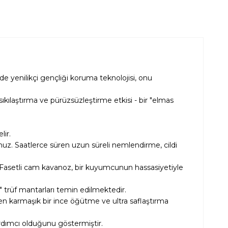
 yenilikçi gençliği koruma teknolojisi, onu
kılaştırma ve pürüzsüzleştirme etkisi - bir "elmas
lir.
ursunuz. Saatlerce süren uzun süreli nemlendirme, cildi
. Fasetli cam kavanoz, bir kuyumcunun hassasiyetiyle
 trüf mantarları temin edilmektedir.
en karmaşık bir ince öğütme ve ultra saflaştırma
yardımcı olduğunu göstermiştir.