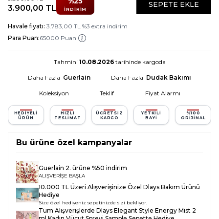
%
25
SEPETE EKLE
3.900,00
TL
İNDIRIM
Havale fiyatı:
3.783,00
TL
%
3
extra indirim
Para Puan:
65000 Puan
Tahmini
10.08.2026
tarihinde kargoda
Daha Fazla
Guerlain
Daha Fazla
Dudak Bakımı
Koleksiyon
Teklif
Fiyat Alarmı
HEDIYELI
HIZLI
ÜCRETSIZ
YETKILI
%100
ÜRÜN
TESLIMAT
KARGO
BAYI
ORIJINAL
Bu ürüne özel kampanyalar
Guerlain 2. ürüne %50 indirim
ALIŞVERİŞE BAŞLA
10.000 TL Üzeri Alışverişinize Özel Dlays Bakım Ürünü
Hediye
Size özel hediyeniz sepetinizde sizi bekliyor.
Tüm Alışverişlerde
Dlays Elegant Style Energy Mist 2
ml Kadın Vücut Spreyi Sample
Sepette Hediye