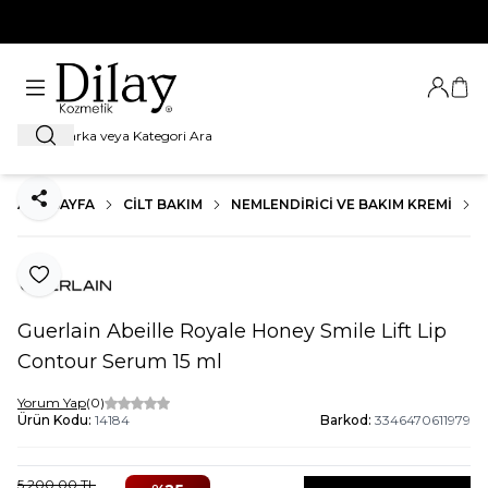
%100 Orijinal Ürün Garantisi
Giriş Ya
Sep
Ara
ANA SAYFA
CILT BAKIM
NEMLENDIRICI VE BAKIM KREMI
Paylaş
Favoriye Ekle
Guerlain Abeille Royale Honey Smile Lift Lip
Contour Serum 15 ml
Yorum Yap
(0)
Ürün Kodu:
14184
Barkod:
3346470611979
5.200,00
TL