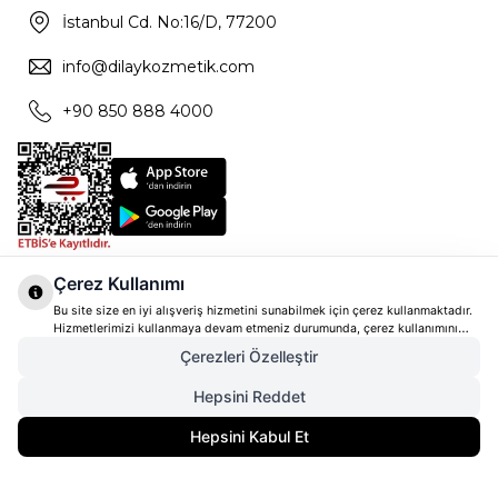
İstanbul Cd. No:16/D, 77200
info@dilaykozmetik.com
+90 850 888 4000
Çerez Kullanımı
Bu site size en iyi alışveriş hizmetini sunabilmek için çerez kullanmaktadır.
Hizmetlerimizi kullanmaya devam etmeniz durumunda, çerez kullanımını
kabul ettiğinizi varsayacağız. Çerezler hakkında daha fazla bilgi ve nasıl
Çerezleri Özelleştir
reddedeceğinizi öğrenmek için
tıklayınız
Hepsini Reddet
2.100,00
TL
SEPETE EKLE
Hepsini Kabul Et
1.575,00
TL