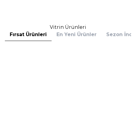
Sepete Ekle
Sepete Ekle
Vitrin Ürünleri
Fırsat Ürünleri
En Yeni Ürünler
Sezon İndir
Hugo Boss
Hugo Boss
Hugo Boss Bottled Absolu
Hugo Boss Bottled Absolu
Parfum Intense 50 ml Erkek
Parfum Intense 100 ml Erkek
Parfüm
Parfüm
(1)
5.608,00
TL
7.098,00
TL
%
30
%
30
3.925,60
TL
4.968,60
TL
İndirim
İndirim
Sepete Ekle
Sepete Ekle