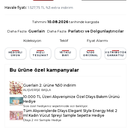
Havale fiyatı:
1.527,75
TL
%
3
extra indirim
Tahmini
10.08.2026
tarihinde kargoda
Daha Fazla
Guerlain
Daha Fazla
Parlatıcı ve Dolgunlaştırıcılar
Koleksiyon
Teklif
Fiyat Alarmı
HEDIYELI
HIZLI
YETKILI
%100
DISTRIBÜTÖR
ÜRÜN
TESLIMAT
BAYI
ORIJINAL
GARANTILI
Bu ürüne özel kampanyalar
Guerlain 2. ürüne %50 indirim
ALIŞVERİŞE BAŞLA
10.000 TL Üzeri Alışverişinize Özel Dlays Bakım Ürünü
Hediye
Size özel hediyeniz sepetinizde sizi bekliyor.
Tüm Alışverişlerde
Dlays Elegant Style Energy Mist 2
ml Kadın Vücut Spreyi Sample
Sepette Hediye
Dlays 2 ml Sample Hediye