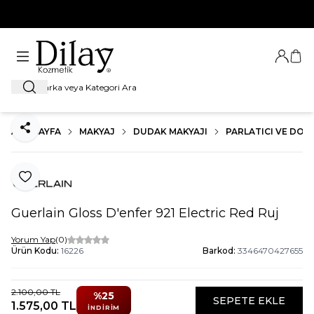
%100 Orijinal Ürün Garantisi
Giriş Ya
Sep
Ara
ANA SAYFA
MAKYAJ
DUDAK MAKYAJI
PARLATICI VE DOL
Paylaş
Favoriye Ekle
Guerlain Gloss D'enfer 921 Electric Red Ruj
Yorum Yap
(0)
Ürün Kodu:
16226
Barkod:
3346470427655
2.100,00
TL
%
25
SEPETE EKLE
1.575,00
TL
İNDIRIM