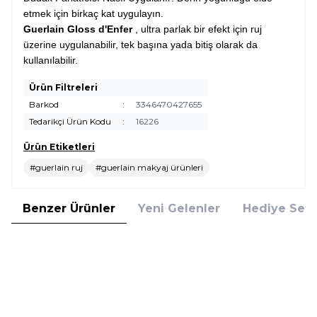
etmek için birkaç kat uygulayın.
Guerlain Gloss d'Enfer
, ultra parlak bir efekt için ruj
üzerine uygulanabilir, tek başına yada bitiş olarak da
kullanılabilir.
Ürün Filtreleri
Barkod
:
3346470427655
Tedarikçi Ürün Kodu
:
16226
Ürün Etiketleri
#guerlain ruj
#guerlain makyaj ürünleri
Benzer Ürünler
Yeni Gelenler
Hediye Setl
2
Clarins
Clinique
Yeni
Yeni
Clarins Cryo Lip Comfort Oil
Clinique Chubby Stick Lipstick
Balm 3 ml Ferahlatıcı Dudak
Whole Lotta Honey 08 Dudak
Balmı 2026 Lansman
Balmı
1.567,00
TL
1.539,00
TL
%
25
%
25
1.175,25
TL
1.154,25
TL
İndirim
İndirim