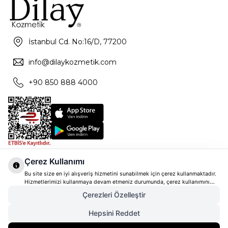
İstanbul Cd. No:16/D, 77200
info@dilaykozmetik.com
+90 850 888 4000
Çerez Kullanımı
Bu site size en iyi alışveriş hizmetini sunabilmek için çerez kullanmaktadır.
Hizmetlerimizi kullanmaya devam etmeniz durumunda, çerez kullanımını
kabul ettiğinizi varsayacağız. Çerezler hakkında daha fazla bilgi ve nasıl
Çerezleri Özelleştir
reddedeceğinizi öğrenmek için
tıklayınız
Hepsini Reddet
4.570,00
TL