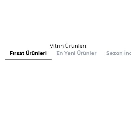
Cool 4 Fondöten
(1)
(1)
2.800,00
TL
2.781,00
TL
%
25
%
30
2.100,00
TL
1.946,70
TL
İndirim
İndirim
Sepete Ekle
Sepete Ekle
Vitrin Ürünleri
Fırsat Ürünleri
En Yeni Ürünler
Sezon İndir
Hugo Boss
Hugo Boss
Hugo Boss Bottled Absolu
Hugo Boss Bottled Absolu
Parfum Intense 50 ml Erkek
Parfum Intense 100 ml Erkek
Parfüm
Parfüm
(1)
5.608,00
TL
7.098,00
TL
%
30
%
30
3.925,60
TL
4.968,60
TL
İndirim
İndirim
Sepete Ekle
Sepete Ekle