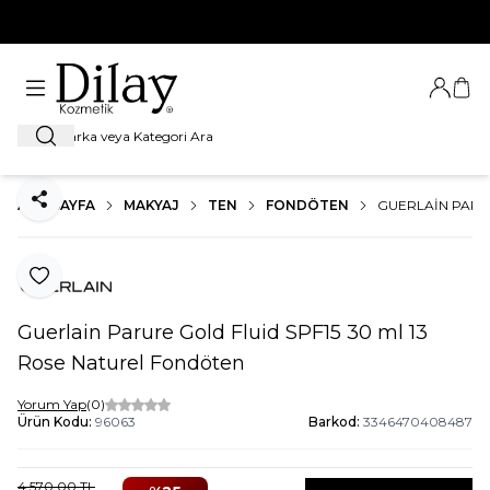
%100 Orijinal Ürün Garantisi
Giriş Ya
Sep
Ara
ANA SAYFA
MAKYAJ
TEN
FONDÖTEN
GUERLAIN PARU
Paylaş
Favoriye Ekle
Guerlain Parure Gold Fluid SPF15 30 ml 13
Rose Naturel Fondöten
Yorum Yap
(0)
Ürün Kodu:
96063
Barkod:
3346470408487
4.570,00
TL