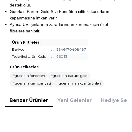
destek olur.
Guerlain Parure Gold Sıvı Fondöten ciltteki kusurların
kapanmasına imkan verir.
Ayrıca UV ışınlarının zararlarından korumak için özel
filtrelere sahiptir.
Ürün Filtreleri
Barkod
:
3346470408487
Tedarikçi Ürün Kodu
:
96063
Ürün Etiketleri
#guerlain fondöten
#guerlain parure gold
#guerlain kampanyasi
#guerlain makyaj ürünleri
Benzer Ürünler
Yeni Gelenler
Hediye Setl
Clinique
Clarins
Clinique Even Better Vitamin
Clarins Tinted Oleo-Serum 01 30
Makeup SPF 50 Light Medium
ml Renkli Serum