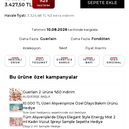
%
25
SEPETE EKLE
3.427,50
TL
İNDIRIM
Havale fiyatı:
3.324,68
TL
%
3
extra indirim
Tahmini
10.08.2026
tarihinde kargoda
Daha Fazla
Guerlain
Daha Fazla
Fondöten
Koleksiyon
Teklif
Fiyat Alarmı
HEDIYELI
HIZLI
ÜCRETSIZ
YETKILI
%100
ÜRÜN
TESLIMAT
KARGO
BAYI
ORIJINAL
Bu ürüne özel kampanyalar
Guerlain 2. ürüne %50 indirim
ALIŞVERİŞE BAŞLA
10.000 TL Üzeri Alışverişinize Özel Dlays Bakım Ürünü
Hediye
Size özel hediyeniz sepetinizde sizi bekliyor.
Tüm Alışverişlerde
Dlays Elegant Style Energy Mist 2
ml Kadın Vücut Spreyi Sample
Sepette Hediye
Dlays 2 ml Sample Hediye