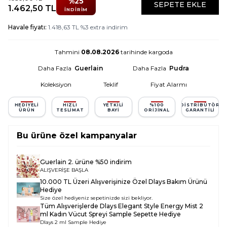
%
25
SEPETE EKLE
1.462,50
TL
İNDIRIM
Havale fiyatı:
1.418,63
TL
%
3
extra indirim
Tahmini
08.08.2026
tarihinde kargoda
Daha Fazla
Guerlain
Daha Fazla
Pudra
Koleksiyon
Teklif
Fiyat Alarmı
HEDIYELI
HIZLI
YETKILI
%100
DISTRIBÜTÖR
ÜRÜN
TESLIMAT
BAYI
ORIJINAL
GARANTILI
Bu ürüne özel kampanyalar
Guerlain 2. ürüne %50 indirim
ALIŞVERİŞE BAŞLA
10.000 TL Üzeri Alışverişinize Özel Dlays Bakım Ürünü
Hediye
Size özel hediyeniz sepetinizde sizi bekliyor.
Tüm Alışverişlerde
Dlays Elegant Style Energy Mist 2
ml Kadın Vücut Spreyi Sample
Sepette Hediye
Dlays 2 ml Sample Hediye