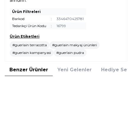
arındırın.
Ürün Filtreleri
Barkod
:
3346470425781
Tedarikçi Ürün Kodu
:
16799
Ürün Etiketleri
#guerlain terracotta
#guerlain makyaj ürünleri
#guerlain kampanyasi
#guerlain pudra
Benzer Ürünler
Yeni Gelenler
Hediye Setl
Clinique
Clinique
Clinique Super Powder Double
Clinique Blended Face Powder &
Face Powder No 04 Honey Pudra
Brush Transparency 3 Pudra
2.885,00
TL
2.665,00
TL
%
25
%
25
2.163,75
TL
1.998,75
TL
İndirim
İndirim
Sepete Ekle
Sepete Ekle