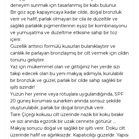
deneyim sunmak için tasarlanmış bir kabı bulunur.
Bir göz açıp kapayıncaya kadar cilde, doğal bronzluk
verir ve hafif, parlak olmayan bir cila ile düzeltilir ve
sağlıklı parlaklık pigmentlerinin eşsiz bir kombinasyonu
ve yumuşatma ve düzeltme etkisine sahip bir toz
içerir.
Güzellik arttırıcı formülü kusurları bulanıklaştırır ve
canlılık ile parlayan bronzlaşmış bir cilt vermek için cildin
tonunu geliştirir.
Yaz için mükemmel olan ve gittiğiniz her yerde sizi
takip edecek olan bu yeni makyaj adımıyla, kurulabilir
bir bronzluk ve güzel, parlak bir cilde sahip sağlıklı bir
ışıltı sizindir!
Yüzün her yerine veya rötuşlara uygulandığında, SPF
20 güneş koruması sunarken anında sonsuz şekilde
oluşturulabilir, parlak bir doğal bronzluk verir.
Tiare Çiçeği kokusu cilt üzerinde nazik bir koku bırakır
ve sizi anında egzotik bir uzak cennete götürür ...
Makyaj sonucu doğal ve sağlıklı bir ışıltı verir. Doku cilt
üzerinde hafif ve ağırlıksızdır. Kapatıcılığı güzeldir. Yapısı