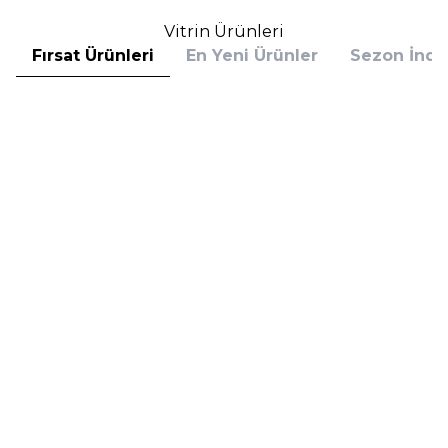
Vitrin Ürünleri
Fırsat Ürünleri
En Yeni Ürünler
Sezon İndir
Hugo Boss
Hugo Boss
Hugo Boss Bottled Absolu
Hugo Boss Bottled Absolu
Parfum Intense 50 ml Erkek
Parfum Intense 100 ml Erkek
Parfüm
Parfüm
(1)
5.608,00
TL
7.098,00
TL
%
30
%
30
3.925,60
TL
4.968,60
TL
İndirim
İndirim
Sepete Ekle
Sepete Ekle