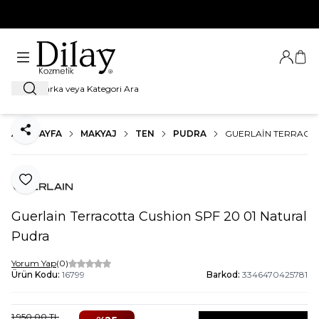
%100 Orijinal Ürün Garantisi
Giriş Ya
Sep
Ara
ANA SAYFA
MAKYAJ
TEN
PUDRA
GUERLAIN TERRACOT
Paylaş
Favoriye Ekle
Guerlain Terracotta Cushion SPF 20 01 Natural
Pudra
Yorum Yap
(0)
Ürün Kodu:
16799
Barkod:
3346470425781
1.950,00
TL