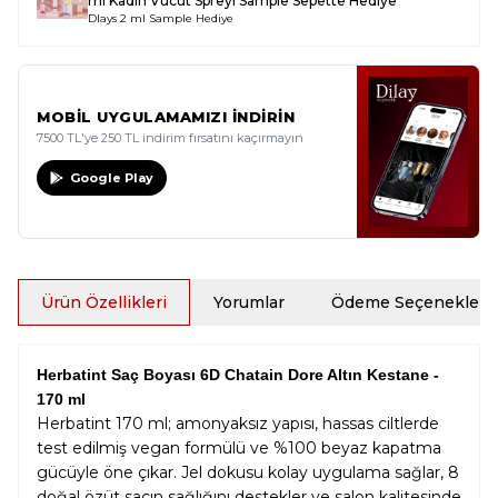
ml Kadın Vücut Spreyi Sample
Sepette Hediye
Dlays 2 ml Sample Hediye
MOBİL UYGULAMAMIZI İNDİRİN
7500 TL'ye 250 TL indirim fırsatını kaçırmayın
Google Play
Ürün Özellikleri
Yorumlar
Ödeme Seçenekleri
Herbatint Saç Boyası 6D Chatain Dore Altın Kestane -
170 ml
Herbatint 170 ml; amonyaksız yapısı, hassas ciltlerde
test edilmiş vegan formülü ve %100 beyaz kapatma
gücüyle öne çıkar. Jel dokusu kolay uygulama sağlar, 8
doğal özüt saçın sağlığını destekler ve salon kalitesinde