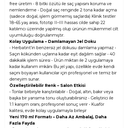
free üretim • 8 bitki özütü ile saç yapısını koruma ve
nemlendirme • Doğal saç renginde 2 tona kadar açma
(sadece doğal, işlem görmemiş saçlarda) Klinik testler
18–65 yaş arası, fototip II–III hassas cilde sahip 22
katılımcı üzerinde yapılmış olup ürünün mükemmel cilt
uyumluluğu doğrulanmıştır.
Kolay Uygulama – Damlamayan Jel Doku
• Herbatint’in benzersiz jel dokusu damlama yapmaz •
Saçın kökünden uçlarına kadar eşit dağılım sağlar • 40
dakikalık işlem süresi • Ürün miktarı ile 2 uygulamaya
kadar kullanım imkânı Bu jel yapı, özellikle evde kendi
saçını boyayan kullanıcılar için profesyonel ve temiz bir
deneyim sunar.
Özelleştirilebilir Renk – Salon Etkisi
• Tonlar birbiriyle karıştırılabilir • Doğal, altın, bakır veya
başka bir yansıma tonu oluşturabilirsiniz • Geliştirici ile
1:1 karışım oranı, profesyonel sonuç verir • Kuaför
kalitesi, evde kolay uygulamayla birleşir
Yeni 170 ml Formatı – Daha Az Ambalaj, Daha
Fazla Fayda