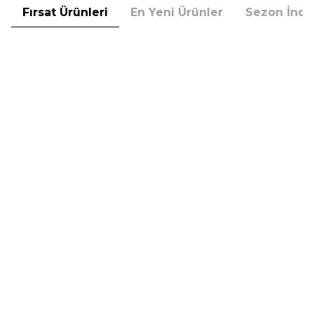
Fırsat Ürünleri
En Yeni Ürünler
Sezon İndir
Hugo Boss
Hugo Boss
Hugo Boss Bottled Absolu
Hugo Boss Bottled Absolu
Parfum Intense 50 ml Erkek
Parfum Intense 100 ml Erkek
Parfüm
Parfüm
(1)
5.608,00
TL
7.098,00
TL
%
30
%
30
3.925,60
TL
4.968,60
TL
İndirim
İndirim
Sepete Ekle
Sepete Ekle