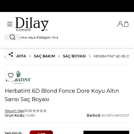
%100 Orijinal Ürün Garantisi
Giriş Ya
Sep
Ara
ANA SAYFA
SAÇ BAKIM
SAÇ BOYASI
HERBATINT 6D BLOND
Paylaş
Favoriye Ekle
Herbatint 6D Blond Fonce Dore Koyu Altın
Sarısı Saç Boyası
Yorum Yap
(0)
Ürün Kodu:
14381
Barkod:
8016744810937
749,00
TL