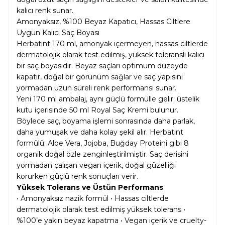
kalıcı renk sunar.
Amonyaksız, %100 Beyaz Kapatıcı, Hassas Ciltlere
Uygun Kalıcı Saç Boyası
Herbatint 170 ml, amonyak içermeyen, hassas ciltlerde
dermatolojik olarak test edilmiş, yüksek toleranslı kalıcı
bir saç boyasıdır. Beyaz saçları optimum düzeyde
kapatır, doğal bir görünüm sağlar ve saç yapısını
yormadan uzun süreli renk performansı sunar.
Yeni 170 ml ambalaj, aynı güçlü formülle gelir; üstelik
kutu içerisinde 50 ml Royal Saç Kremi bulunur.
Böylece saç, boyama işlemi sonrasında daha parlak,
daha yumuşak ve daha kolay şekil alır. Herbatint
formülü; Aloe Vera, Jojoba, Buğday Proteini gibi 8
organik doğal özle zenginleştirilmiştir. Saç derisini
yormadan çalışan vegan içerik, doğal güzelliği
korurken güçlü renk sonuçları verir.
Yüksek Tolerans ve Üstün Performans
• Amonyaksız nazik formül • Hassas ciltlerde
dermatolojik olarak test edilmiş yüksek tolerans •
%100’e yakın beyaz kapatma • Vegan içerik ve cruelty-