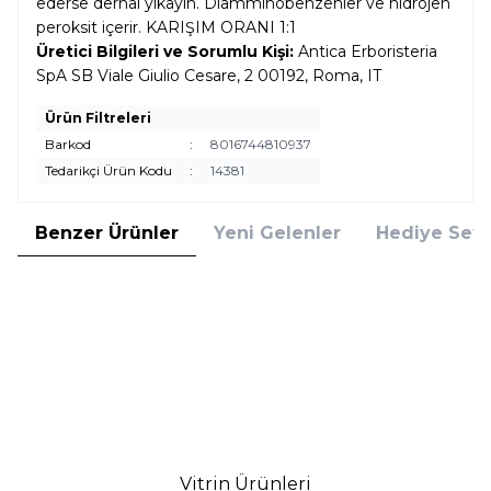
ederse derhal yıkayın. Diamminobenzenler ve hidrojen
peroksit içerir. KARIŞIM ORANI 1:1
Üretici Bilgileri ve Sorumlu Kişi:
Antica Erboristeria
SpA SB Viale Giulio Cesare, 2 00192, Roma, IT
Ürün Filtreleri
Barkod
:
8016744810937
Tedarikçi Ürün Kodu
:
14381
Benzer Ürünler
Yeni Gelenler
Hediye Setl
Herbatint
Herbatint
Herbatint 10C Swedish Blonde
Herbatint 8C Light Ash Blonde
İsveç Sarısı Saç Boyası
Açık Küllü Sarı Saç Boyası
749,00
TL
749,00
TL
%
15
%
15
636,65
TL
636,65
TL
İndirim
İndirim
Sepete Ekle
Sepete Ekle
Vitrin Ürünleri