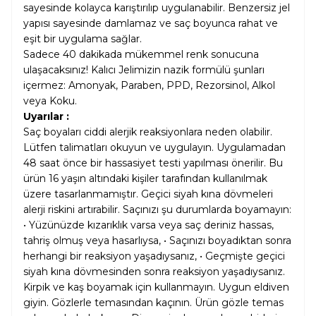
sayesinde kolayca karıştırılıp uygulanabilir. Benzersiz jel
yapısı sayesinde damlamaz ve saç boyunca rahat ve
eşit bir uygulama sağlar.
Sadece 40 dakikada mükemmel renk sonucuna
ulaşacaksınız! Kalıcı Jelimizin nazik formülü şunları
içermez: Amonyak, Paraben, PPD, Rezorsinol, Alkol
veya Koku.
Uyarılar :
Saç boyaları ciddi alerjik reaksiyonlara neden olabilir.
Lütfen talimatları okuyun ve uygulayın. Uygulamadan
48 saat önce bir hassasiyet testi yapılması önerilir. Bu
ürün 16 yaşın altındaki kişiler tarafından kullanılmak
üzere tasarlanmamıştır. Geçici siyah kına dövmeleri
alerji riskini artırabilir. Saçınızı şu durumlarda boyamayın:
• Yüzünüzde kızarıklık varsa veya saç deriniz hassas,
tahriş olmuş veya hasarlıysa, • Saçınızı boyadıktan sonra
herhangi bir reaksiyon yaşadıysanız, • Geçmişte geçici
siyah kına dövmesinden sonra reaksiyon yaşadıysanız.
Kirpik ve kaş boyamak için kullanmayın. Uygun eldiven
giyin. Gözlerle temasından kaçının. Ürün gözle temas