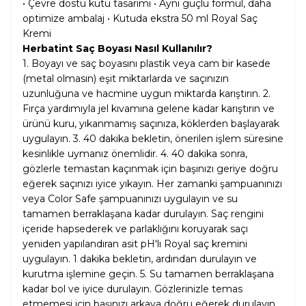
• Çevre dostu kutu tasarımı • Aynı güçlü formül, daha
optimize ambalaj • Kutuda ekstra 50 ml Royal Saç
Kremi
Herbatint Saç Boyası Nasıl Kullanılır?
1. Boyayı ve saç boyasını plastik veya cam bir kasede
(metal olmasın) eşit miktarlarda ve saçınızın
uzunluğuna ve hacmine uygun miktarda karıştırın. 2.
Fırça yardımıyla jel kıvamına gelene kadar karıştırın ve
ürünü kuru, yıkanmamış saçınıza, köklerden başlayarak
uygulayın. 3. 40 dakika bekletin, önerilen işlem süresine
kesinlikle uymanız önemlidir. 4. 40 dakika sonra,
gözlerle temastan kaçınmak için başınızı geriye doğru
eğerek saçınızı iyice yıkayın. Her zamanki şampuanınızı
veya Color Safe şampuanınızı uygulayın ve su
tamamen berraklaşana kadar durulayın. Saç rengini
içeride hapsederek ve parlaklığını koruyarak saçı
yeniden yapılandıran asit pH'lı Royal saç kremini
uygulayın. 1 dakika bekletin, ardından durulayın ve
kurutma işlemine geçin. 5. Su tamamen berraklaşana
kadar bol ve iyice durulayın. Gözlerinizle temas
etmemesi için başınızı arkaya doğru eğerek durulayın.