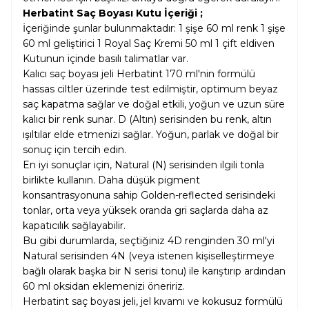
Herbatint Saç Boyası Kutu İçeriği ;
İçeriğinde şunlar bulunmaktadır: 1 şişe 60 ml renk 1 şişe
60 ml geliştirici 1 Royal Saç Kremi 50 ml 1 çift eldiven
Kutunun içinde basılı talimatlar var.
Kalıcı saç boyası jeli Herbatint 170 ml'nin formülü
hassas ciltler üzerinde test edilmiştir, optimum beyaz
saç kapatma sağlar ve doğal etkili, yoğun ve uzun süre
kalıcı bir renk sunar. D (Altın) serisinden bu renk, altın
ışıltılar elde etmenizi sağlar. Yoğun, parlak ve doğal bir
sonuç için tercih edin.
En iyi sonuçlar için, Natural (N) serisinden ilgili tonla
birlikte kullanın. Daha düşük pigment
konsantrasyonuna sahip Golden-reflected serisindeki
tonlar, orta veya yüksek oranda gri saçlarda daha az
kapatıcılık sağlayabilir.
Bu gibi durumlarda, seçtiğiniz 4D renginden 30 ml'yi
Natural serisinden 4N (veya istenen kişiselleştirmeye
bağlı olarak başka bir N serisi tonu) ile karıştırıp ardından
60 ml oksidan eklemenizi öneririz.
Herbatint saç boyası jeli, jel kıvamı ve kokusuz formülü