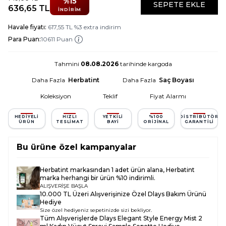
%
15
SEPETE EKLE
636,65
TL
İNDIRIM
Havale fiyatı:
617,55
TL
%
3
extra indirim
Para Puan:
10611 Puan
Tahmini
08.08.2026
tarihinde kargoda
Daha Fazla
Herbatint
Daha Fazla
Saç Boyası
Koleksiyon
Teklif
Fiyat Alarmı
HEDIYELI
HIZLI
YETKILI
%100
DISTRIBÜTÖR
ÜRÜN
TESLIMAT
BAYI
ORIJINAL
GARANTILI
Bu ürüne özel kampanyalar
Herbatint
markasından 1 adet ürün alana,
Herbatint
marka herhangi bir ürün %10 indirimli.
ALIŞVERİŞE BAŞLA
10.000 TL Üzeri Alışverişinize Özel Dlays Bakım Ürünü
Hediye
Size özel hediyeniz sepetinizde sizi bekliyor.
Tüm Alışverişlerde
Dlays Elegant Style Energy Mist 2