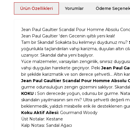
Ürün Özellikleri
Yorumlar
Ödeme Seçenekl
Jean Paul Gaultier Scandal Pour Homme Absolu Con
Jean Paul Gaultier 'den Gecenin ışıltılı yeni kralı!
Tam bir Skandal! Sokakta bu kelimeyi duydunuz mu?
yoğunlukla taçlandırılan vahşi karizma, duyuları altın 
uzanıyor. Skandal daha yeni başlıyor.
Yüce malzemeler, varsayılan zenginlik, sınırsız duygusa
vahşi duyguları harekete geçiriyor. Peki
Jean Paul Ga
bir şekilde karizmatik ve son derece şehvetli... Altın kari
Jean Paul Gaultier Scandal Pour Homme Absolu
gurme odunsuluğun zengin gizemini saklıyor. Skandal
KOKU :
Son derecede yoğun, odunsu bir gurme. Natali
skandalın yayılmasının sırrı mı? Ultra şehvetli değerl
beklenmedik, yaldızlı mirabelle erik ile desteklenen gu
Koku Aktif Ailesi:
Gourmand Woody
Üst Notalar: Kestane
Kalp Notası: Sandal Ağacı