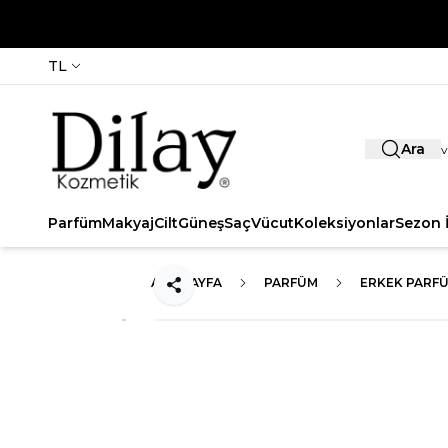
TL
Ara
Parfüm
Makyaj
Cilt
Güneş
Saç
Vücut
Koleksiyonlar
Sezon İ
ANA SAYFA
PARFÜM
ERKEK PARF
Paylaş