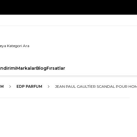
%100 Orijinal Ürün Garantisi
ndirimi
Markalar
Blog
Fırsatlar
ÜM
EDP PARFUM
JEAN PAUL GAULTIER SCANDAL POUR HO