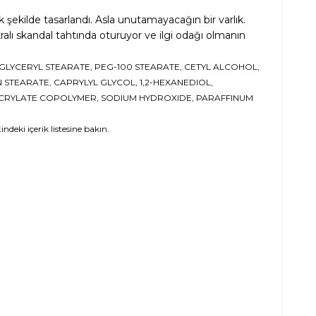
ek şekilde tasarlandı. Asla unutamayacağın bir varlık.
ralı skandal tahtında oturuyor ve ilgi odağı olmanın
GLYCERYL STEARATE, PEG-100 STEARATE, CETYL ALCOHOL,
TEARATE, CAPRYLYL GLYCOL, 1,2-HEXANEDIOL,
ACRYLATE COPOLYMER, SODIUM HYDROXIDE, PARAFFINUM
ndeki içerik listesine bakın.