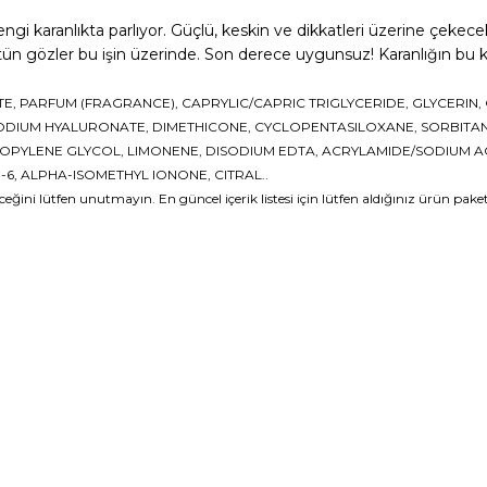
 rengi karanlıkta parlıyor. Güçlü, keskin ve dikkatleri üzerine çekec
tün gözler bu işin üzerinde. Son derece uygunsuz! Karanlığın bu k
, PARFUM (FRAGRANCE), CAPRYLIC/CAPRIC TRIGLYCERIDE, GLYCERIN, 
DIUM HYALURONATE, DIMETHICONE, CYCLOPENTASILOXANE, SORBITAN S
ROPYLENE GLYCOL, LIMONENE, DISODIUM EDTA, ACRYLAMIDE/SODIUM 
-6, ALPHA-ISOMETHYL IONONE, CITRAL..
ğini lütfen unutmayın. En güncel içerik listesi için lütfen aldığınız ürün paketi