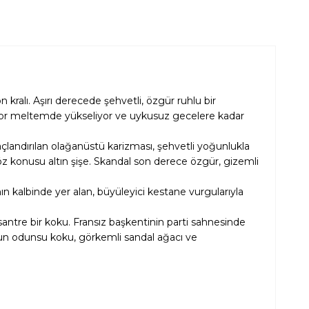
n kralı. Aşırı derecede şehvetli, özgür ruhlu bir
ir akor meltemde yükseliyor ve uykusuz gecelere kadar
açlandırılan olağanüstü karizması, şehvetli yoğunlukla
z konusu altın şişe. Skandal son derece özgür, gizemli
ısının kalbinde yer alan, büyüleyici kestane vurgularıyla
tre bir koku. Fransız başkentinin parti sahnesinde
oğun odunsu koku, görkemli sandal ağacı ve