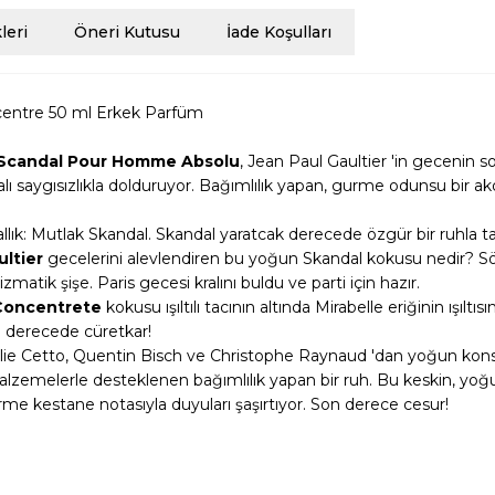
eri
Öneri Kutusu
İade Koşulları
centre 50 ml Erkek Parfüm
Scandal Pour Homme Absolu
, Jean Paul Gaultier 'in gecenin so
cilalı saygısızlıkla dolduruyor. Bağımlılık yapan, gurme odunsu b
llık: Mutlak Skandal. Skandal yaratcak derecede özgür bir ruhla t
ultier
gecelerini alevlendiren bu yoğun Skandal kokusu nedir? Sö
zmatik şişe. Paris gecesi kralını buldu ve parti için hazır.
 Concentrete
kokusu ışıltılı tacının altında Mirabelle eriğinin ışılt
 derecede cüretkar!
e Cetto, Quentin Bisch ve Christophe Raynaud 'dan yoğun konsan
i malzemelerle desteklenen bağımlılık yapan bir ruh. Bu keskin, y
rme kestane notasıyla duyuları şaşırtıyor. Son derece cesur!