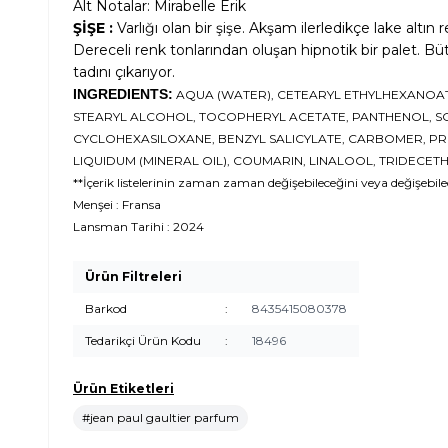
Alt Notalar: Mirabelle Erik
ŞİŞE :
Varlığı olan bir şişe. Akşam ilerledikçe lake altın
Dereceli renk tonlarından oluşan hipnotik bir palet. Bü
tadını çıkarıyor.
INGREDIENTS:
AQUA (WATER), CETEARYL ETHYLHEXANOATE
STEARYL ALCOHOL, TOCOPHERYL ACETATE, PANTHENOL, SO
CYCLOHEXASILOXANE, BENZYL SALICYLATE, CARBOMER, P
LIQUIDUM (MINERAL OIL), COUMARIN, LINALOOL, TRIDECETH
**İçerik listelerinin zaman zaman değişebileceğini veya değişebilece
Menşei : Fransa
Lansman Tarihi : 2024
Ürün Filtreleri
Barkod
:
8435415080378
Tedarikçi Ürün Kodu
:
18496
Ürün Etiketleri
#jean paul gaultier parfum