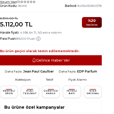
Yorum Yap
(0)
Ürün Kodu:
18496
Barkod:
8435415080378
6.390,00
TL
%
20
5.112,00
TL
İNDIRIM
Havale fiyatı:
4.958,64
TL
%
3
extra indirim
Para Puan:
85200 Puan
Bu ürün geçici olarak temin edilememektedir.
Gelince Haber Ver
Daha Fazla
Jean Paul Gaultier
Daha Fazla
EDP Parfum
Koleksiyon
Teklif
Fiyat Alarmı
HEDIYELI
HIZLI
ÜCRETSIZ
YETKILI
%100
ÜRÜN
TESLIMAT
KARGO
BAYI
ORIJINAL
Bu ürüne özel kampanyalar