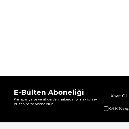
E-Bülten Aboneliği
Kayıt Ol
Kampanya ve yeniliklerden haberdar olmak için e-
bültenimize abone olun!
KVKK Sözleş