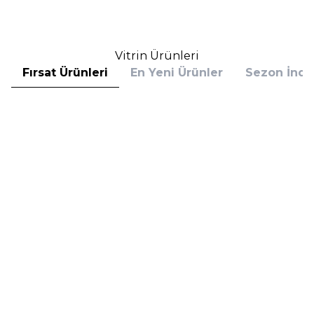
Sepete Ekle
Sepete Ekle
Vitrin Ürünleri
Fırsat Ürünleri
En Yeni Ürünler
Sezon İndir
Hugo Boss
Hugo Boss
Hugo Boss Bottled Absolu
Hugo Boss Bottled Absolu
Parfum Intense 50 ml Erkek
Parfum Intense 100 ml Erkek
Parfüm
Parfüm
(1)
5.608,00
TL
7.098,00
TL
%
30
%
30
3.925,60
TL
4.968,60
TL
İndirim
İndirim
Sepete Ekle
Sepete Ekle