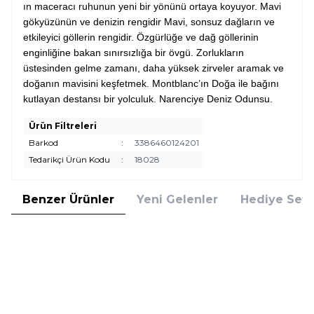
ın maceracı ruhunun yeni bir yönünü ortaya koyuyor. Mavi
gökyüzünün ve denizin rengidir Mavi, sonsuz dağların ve
etkileyici göllerin rengidir. Özgürlüğe ve dağ göllerinin
enginliğine bakan sınırsızlığa bir övgü. Zorlukların
üstesinden gelme zamanı, daha yüksek zirveler aramak ve
doğanın mavisini keşfetmek. Montblanc’ın Doğa ile bağını
kutlayan destansı bir yolculuk. Narenciye Deniz Odunsu.
Ürün Filtreleri
Barkod
:
3386460124201
Tedarikçi Ürün Kodu
:
18028
Benzer Ürünler
Yeni Gelenler
Hediye Setl
Carolina Herrera
Hugo Boss
Yeni
Carolina Herrera Bad Boy Cobalt
Hugo Boss Bottled Beyond 75 ml
Deodorant Stick 75 g
Deo Stick
2.205,00
TL
2.840,00
TL
%
20
%
30
1.764,00
TL
1.988,00
TL
İndirim
İndirim