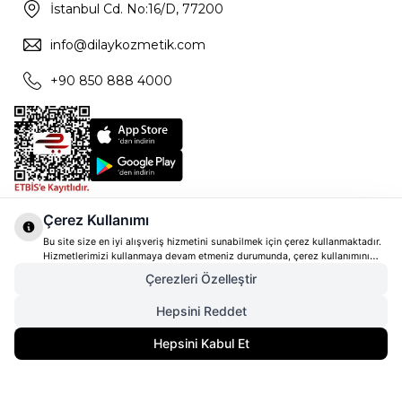
İstanbul Cd. No:16/D, 77200
info@dilaykozmetik.com
+90 850 888 4000
Çerez Kullanımı
Bu site size en iyi alışveriş hizmetini sunabilmek için çerez kullanmaktadır.
Hizmetlerimizi kullanmaya devam etmeniz durumunda, çerez kullanımını
kabul ettiğinizi varsayacağız. Çerezler hakkında daha fazla bilgi ve nasıl
Çerezleri Özelleştir
reddedeceğinizi öğrenmek için
tıklayınız
Hepsini Reddet
854,00
TL
Gelince Haber Ver
Hepsini Kabul Et
640,50
TL