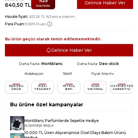
%
25
Gelince Haber Ver
640,50
TL
İNDIRIM
Havale fiyatı:
621,29
TL
%
3
extra indirim
Para Puan:
10675 Puan
Bu ürün geçici olarak temin edilememektedir.
Gelince Haber Ver
Daha Fazla
Montblanc
Daha Fazla
Deo-stick
Koleksiyon
Teklif
Fiyat Alarmı
HEDIYELI
HIZLI
YETKILI
%100
DISTRIBÜTÖR
ÜRÜN
TESLIMAT
BAYI
ORIJINAL
GARANTILI
Bu ürüne özel kampanyalar
Montblanc Parfümlerde Sepette Hediye
ALIŞVERİŞE BAŞLA
10.000 TL Üzeri Alışverişinize Özel Dlays Bakım Ürünü
Hediye