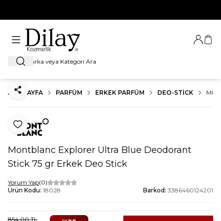
%100 Orijinal Ürün Garantisi
Giriş Ya
Sep
Ara
ANA SAYFA
PARFÜM
ERKEK PARFÜM
DEO-STICK
MON
Paylaş
Favoriye Ekle
Montblanc Explorer Ultra Blue Deodorant
Stick 75 gr Erkek Deo Stick
Yorum Yap
(0)
Ürün Kodu:
18028
Barkod:
3386460124201
854,00
TL