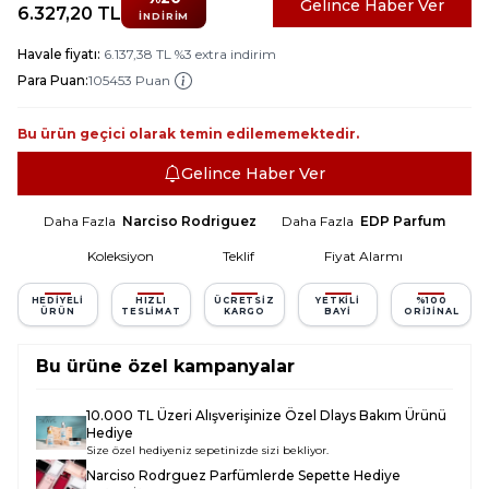
Gelince Haber Ver
6.327,20
TL
İNDIRIM
Havale fiyatı:
6.137,38
TL
%
3
extra indirim
Para Puan:
105453 Puan
Bu ürün geçici olarak temin edilememektedir.
Gelince Haber Ver
Daha Fazla
Narciso Rodriguez
Daha Fazla
EDP Parfum
Koleksiyon
Teklif
Fiyat Alarmı
HEDIYELI
HIZLI
ÜCRETSIZ
YETKILI
%100
ÜRÜN
TESLIMAT
KARGO
BAYI
ORIJINAL
Bu ürüne özel kampanyalar
10.000 TL Üzeri Alışverişinize Özel Dlays Bakım Ürünü
Hediye
Size özel hediyeniz sepetinizde sizi bekliyor.
Narciso Rodrguez Parfümlerde Sepette Hediye