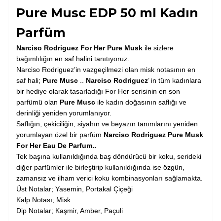
Pure Musc EDP 50 ml Kadın
Parfüm
Narciso Rodriguez For Her Pure Musk
ile sizlere
bağımlılığın en saf halini tanıtıyoruz.
Narciso Rodriguez’in vazgeçilmezi olan misk notasının en
saf hali;
Pure Musc
..
Narciso Rodriguez
’ in tüm kadınlara
bir hediye olarak tasarladığı For Her serisinin en son
parfümü olan
Pure Musc
ile kadın doğasının saflığı ve
derinliği yeniden yorumlanıyor.
Saflığın, çekiciliğin, siyahın ve beyazın tanımlarını yeniden
yorumlayan özel bir parfüm
Narciso Rodriguez Pure Musk
For Her Eau De Parfum..
Tek başına kullanıldığında baş döndürücü bir koku, serideki
diğer parfümler ile birleştirip kullanıldığında ise özgün,
zamansız ve ilham verici koku kombinasyonları sağlamakta.
Üst Notalar; Yasemin, Portakal Çiçeği
Kalp Notası; Misk
Dip Notalar; Kaşmir, Amber, Paçuli