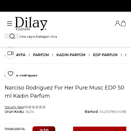
%100 Orijinal Ürün Garantisi
Giriş Ya
Sep
Ara
Paylaş
ANA SAYFA
PARFÜM
KADIN PARFÜM
EDP PARFUM
NA
Video İzle
Favoriye Ekle
Narciso Rodriguez For Her Pure Musc EDP 50
ml Kadın Parfüm
Yorum Yap
(0)
Ürün Kodu:
16214
Barkod:
3423478504158
7.909,00
TL
%
20