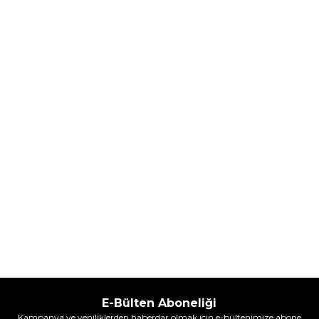
Hugo Boss
Hugo Boss
Hugo Boss Bottled Absolu
Hugo Boss Bottled Absolu
Parfum Intense 50 ml Erkek
Parfum Intense 100 ml Erkek
Parfüm
Parfüm
(1)
5.608,00
TL
7.098,00
TL
%
30
%
30
3.925,60
TL
4.968,60
TL
İndirim
İndirim
Sepete Ekle
Sepete Ekle
E-Bülten Aboneliği
Kampanya ve yeniliklerden haberdar olmak için e-bültenimize abone