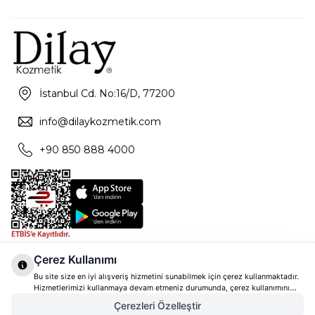
İstanbul Cd. No:16/D, 77200
info@dilaykozmetik.com
+90 850 888 4000
Çerez Kullanımı
Bu site size en iyi alışveriş hizmetini sunabilmek için çerez kullanmaktadır.
Hizmetlerimizi kullanmaya devam etmeniz durumunda, çerez kullanımını
kabul ettiğinizi varsayacağız. Çerezler hakkında daha fazla bilgi ve nasıl
Çerezleri Özelleştir
reddedeceğinizi öğrenmek için
tıklayınız