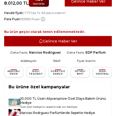
Gelince Haber Ver
8.012,00
TL
İNDIRIM
Havale fiyatı:
7.771,64
TL
%
3
extra indirim
Para Puan:
133533 Puan
Bu ürün geçici olarak temin edilememektedir.
Gelince Haber Ver
Daha Fazla
Narciso Rodriguez
Daha Fazla
EDP Parfum
Koleksiyon
Teklif
Fiyat Alarmı
HEDIYELI
HIZLI
ÜCRETSIZ
YETKILI
%100
ÜRÜN
TESLIMAT
KARGO
BAYI
ORIJINAL
Bu ürüne özel kampanyalar
10.000 TL Üzeri Alışverişinize Özel Dlays Bakım Ürünü
Hediye
Size özel hediyeniz sepetinizde sizi bekliyor.
Narciso Rodrguez Parfümlerde Sepette Hediye