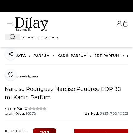
%100 Orijinal Ürün Garantisi
Giriş Ya
Sep
Ara
ANA SAYFA
PARFÜM
KADIN PARFÜM
EDP PARFUM
NA
Paylaş
Favoriye Ekle
Narciso Rodriguez Narciso Poudree EDP 90
ml Kadın Parfüm
Yorum Yap
(0)
Ürün Kodu:
95378
Barkod:
3423478840652
10.015,00
TL
%
20