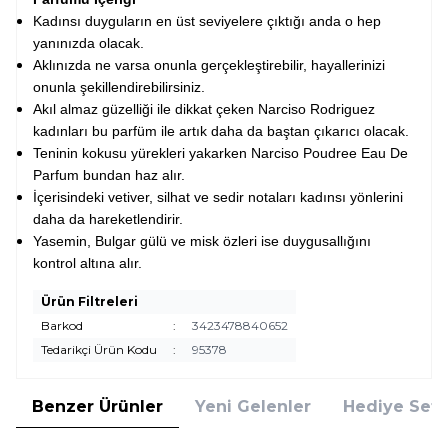
Kadınsı duyguların en üst seviyelere çıktığı anda o hep
yanınızda olacak.
Aklınızda ne varsa onunla gerçekleştirebilir, hayallerinizi
onunla şekillendirebilirsiniz.
Akıl almaz güzelliği ile dikkat çeken Narciso Rodriguez
kadınları bu parfüm ile artık daha da baştan çıkarıcı olacak.
Teninin kokusu yürekleri yakarken Narciso Poudree Eau De
Parfum bundan haz alır.
İçerisindeki vetiver, silhat ve sedir notaları kadınsı yönlerini
daha da hareketlendirir.
Yasemin, Bulgar gülü ve misk özleri ise duygusallığını
kontrol altına alır.
Ürün Filtreleri
Barkod
:
3423478840652
Tedarikçi Ürün Kodu
:
95378
Benzer Ürünler
Yeni Gelenler
Hediye Setl