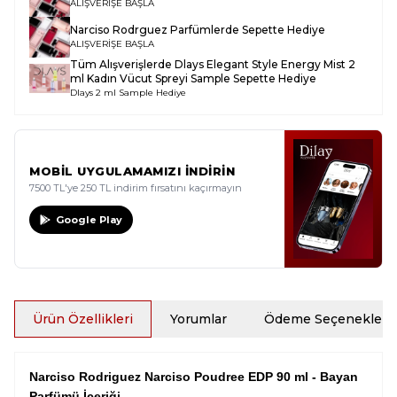
ALIŞVERİŞE BAŞLA
Narciso Rodrguez Parfümlerde Sepette Hediye
ALIŞVERİŞE BAŞLA
Tüm Alışverişlerde
Dlays Elegant Style Energy Mist 2
ml Kadın Vücut Spreyi Sample
Sepette Hediye
Dlays 2 ml Sample Hediye
MOBİL UYGULAMAMIZI İNDİRİN
7500 TL'ye 250 TL indirim fırsatını kaçırmayın
Google Play
Ürün Özellikleri
Yorumlar
Ödeme Seçenekleri
Narciso Rodriguez Narciso Poudree EDP 90 ml - Bayan
Parfümü İçeriği